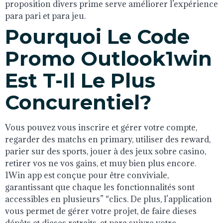
proposition divers prime serve améliorer l’expérience
para pari et para jeu.
Pourquoi Le Code
Promo Outlook1win
Est T-Il Le Plus
Concurentiel?
Vous pouvez vous inscrire et gérer votre compte,
regarder des matchs en primary, utiliser des reward,
parier sur des sports, jouer à des jeux sobre casino,
retirer vos ne vos gains, et muy bien plus encore.
1Win app est conçue pour être conviviale,
garantissant que chaque les fonctionnalités sont
accessibles en plusieurs” “clics. De plus, l’application
vous permet de gérer votre projet, de faire dieses
dépôts et dieses retraits, et para suivre votre