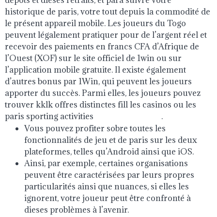
historique de paris, votre tout depuis la commodité de
le présent appareil mobile. Les joueurs du Togo
peuvent légalement pratiquer pour de l’argent réel et
recevoir des paiements en francs CFA d’Afrique de
l’Ouest (XOF) sur le site officiel de 1win ou sur
l’application mobile gratuite. Il existe également
d’autres bonus par 1Win, qui peuvent les joueurs
apporter du succès. Parmi elles, les joueurs pouvez
trouver kklk offres distinctes fill les casinos ou les
paris sporting activities
www.1win-com.ci
.
Vous pouvez profiter sobre toutes les
fonctionnalités de jeu et de paris sur les deux
plateformes, telles qu’Android ainsi que iOS.
Ainsi, par exemple, certaines organisations
peuvent être caractérisées par leurs propres
particularités ainsi que nuances, si elles les
ignorent, votre joueur peut être confronté à
dieses problèmes à l’avenir.