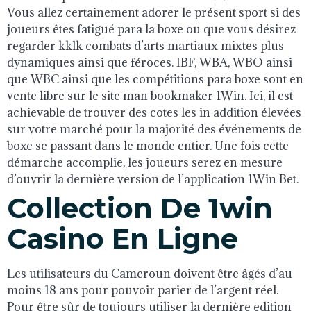
Vous allez certainement adorer le présent sport si des
joueurs êtes fatigué para la boxe ou que vous désirez
regarder kklk combats d’arts martiaux mixtes plus
dynamiques ainsi que féroces. IBF, WBA, WBO ainsi
que WBC ainsi que les compétitions para boxe sont en
vente libre sur le site man bookmaker 1Win. Ici, il est
achievable de trouver des cotes les in addition élevées
sur votre marché pour la majorité des événements de
boxe se passant dans le monde entier. Une fois cette
démarche accomplie, les joueurs serez en mesure
d’ouvrir la dernière version de l’application 1Win Bet.
Collection De 1win
Casino En Ligne
Les utilisateurs du Cameroun doivent être âgés d’au
moins 18 ans pour pouvoir parier de l’argent réel.
Pour être sûr de toujours utiliser la dernière edition