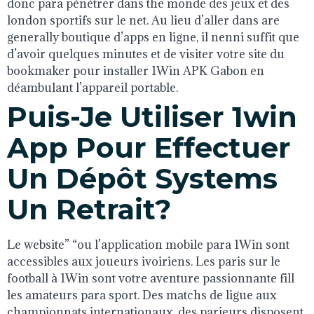
donc para pénétrer dans the monde des jeux et des
london sportifs sur le net. Au lieu d’aller dans are
generally boutique d’apps en ligne, il nenni suffit que
d’avoir quelques minutes et de visiter votre site du
bookmaker pour installer 1Win APK Gabon en
déambulant l’appareil portable.
Puis-Je Utiliser 1win
App Pour Effectuer
Un Dépôt Systems
Un Retrait?
Le website” “ou l’application mobile para 1Win sont
accessibles aux joueurs ivoiriens. Les paris sur le
football à 1Win sont votre aventure passionnante fill
les amateurs para sport. Des matchs de ligue aux
championnats internationaux, des parieurs disposent