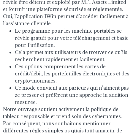
révèle être détenu et exploité par MFI Assets Limited
et fournit une plateforme sécurisée et réglementée.
Oui, l’application 1Win permet d’accéder facilement à
l’assistance clientèle.
Le programme pour les machine portables se
révèle gratuit pour votre téléchargement et basic
pour l’utilisation.
Cela permet aux utilisateurs de trouver ce qu’ils
recherchent rapidement et facilement.
Ces options comprennent les cartes de
crédit/débit, les portefeuilles électroniques et des
crypto-monnaies.
Ce mode convient aux parieurs qui n’aiment pas
ze presser et préfèrent une approche in addition
mesurée.
Notre ouvrage soutient activement la politique de
tableau responsable et prend soin des cybernautes.
Par conséquent, nous souhaitons mentionner
différentes règles simples os quais tout amateur de