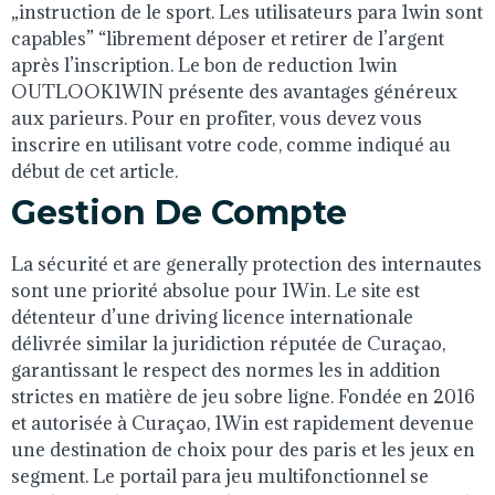
„instruction de le sport. Les utilisateurs para 1win sont
capables” “librement déposer et retirer de l’argent
après l’inscription. Le bon de reduction 1win
OUTLOOK1WIN présente des avantages généreux
aux parieurs. Pour en profiter, vous devez vous
inscrire en utilisant votre code, comme indiqué au
début de cet article.
Gestion De Compte
La sécurité et are generally protection des internautes
sont une priorité absolue pour 1Win. Le site est
détenteur d’une driving licence internationale
délivrée similar la juridiction réputée de Curaçao,
garantissant le respect des normes les in addition
strictes en matière de jeu sobre ligne. Fondée en 2016
et autorisée à Curaçao, 1Win est rapidement devenue
une destination de choix pour des paris et les jeux en
segment. Le portail para jeu multifonctionnel se