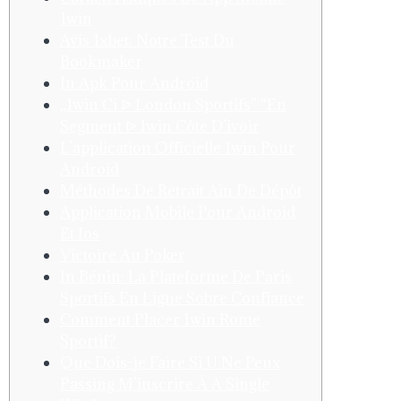
1win
Avis 1xbet: Notre Test Du
Bookmaker
In Apk Pour Android
„1win Ci ᐉ London Sportifs” “En
Segment ᐉ 1win Côte D’ivoir
L’application Officielle 1win Pour
Android
Méthodes De Retrait Ain De Dépôt
Application Mobile Pour Android
Et Ios
Victoire Au Poker
In Bénin: La Plateforme De Paris
Sportifs En Ligne Sobre Confiance
Comment Placer 1win Rome
Sportif?
Que Dois-je Faire Si U Ne Peux
Passing M’inscrire À A Single