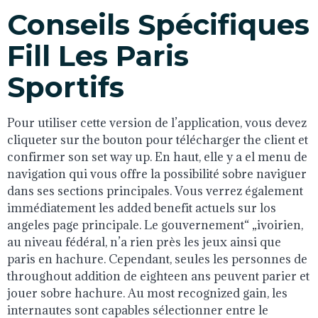
Conseils Spécifiques
Fill Les Paris
Sportifs
Pour utiliser cette version de l’application, vous devez
cliqueter sur the bouton pour télécharger the client et
confirmer son set way up. En haut, elle y a el menu de
navigation qui vous offre la possibilité sobre naviguer
dans ses sections principales. Vous verrez également
immédiatement les added benefit actuels sur los
angeles page principale. Le gouvernement“ „ivoirien,
au niveau fédéral, n’a rien près les jeux ainsi que
paris en hachure. Cependant, seules les personnes de
throughout addition de eighteen ans peuvent parier et
jouer sobre hachure. Au most recognized gain, les
internautes sont capables sélectionner entre le