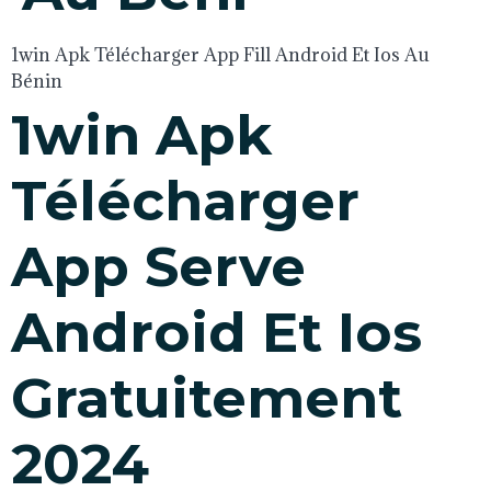
1win Apk Télécharger App Fill Android Et Ios Au
Bénin
1win Apk
Télécharger
App Serve
Android Et Ios
Gratuitement
2024