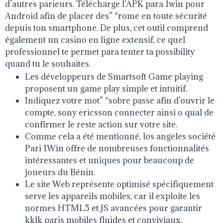
d’autres parieurs. Télécharge l’APK para 1win pour
Android afin de placer des” “rome en toute sécurité
depuis ton smartphone. De plus, cet outil comprend
également un casino en ligne extensif, ce quel
professionnel te permet para tenter ta possibility
quand tu le souhaites.
Les développeurs de Smartsoft Game playing
proposent un game play simple et intuitif.
Indiquez votre mot” “sobre passe afin d’ouvrir le
compte, sony ericsson connecter ainsi o qual de
confirmer le reste action sur votre site.
Comme cela a été mentionné, los angeles société
Pari 1Win offre de nombreuses fonctionnalités
intéressantes et uniques pour beaucoup de
joueurs du Bénin.
Le site Web représente optimisé spécifiquement
serve les appareils mobiles, car il exploite les
normes HTML5 et JS avancées pour garantir
kklk paris mobiles fluides et conviviaux.