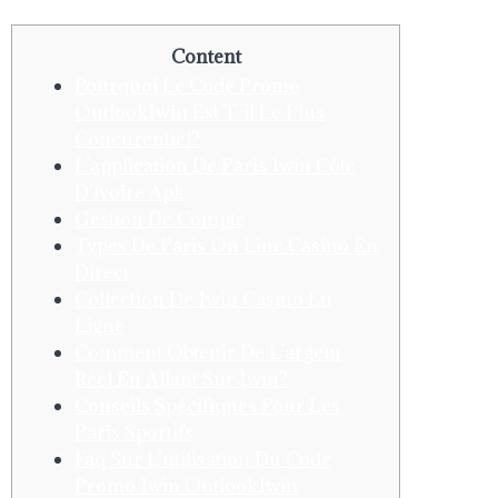
Content
Pourquoi Le Code Promo
Outlook1win Est T-il Le Plus
Concurentiel?
L’application De Paris 1win Côte
D’ivoire Apk
Gestion De Compte
Types De Paris On Line Casino En
Direct
Collection De 1win Casino En
Ligne
Comment Obtenir De L’argent
Réel En Allant Sur 1win?
Conseils Spécifiques Pour Les
Paris Sportifs
Faq Sur L’utilisation Du Code
Promo 1win Outlook1win