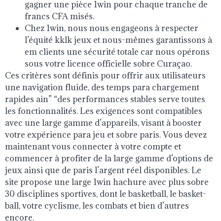
gagner une pièce 1win pour chaque tranche de
francs CFA misés.
Chez 1win, nous nous engageons à respecter
l’équité kklk jeux et nous-mêmes garantissons à
em clients une sécurité totale car nous opérons
sous votre licence officielle sobre Curaçao.
Ces critères sont définis pour offrir aux utilisateurs
une navigation fluide, des temps para chargement
rapides ain” “des performances stables serve toutes
les fonctionnalités. Les exigences sont compatibles
avec une large gamme d’appareils, visant à booster
votre expérience para jeu et sobre paris. Vous devez
maintenant vous connecter à votre compte et
commencer à profiter de la large gamme d’options de
jeux ainsi que de paris l’argent réel disponibles. Le
site propose une large 1win hachure avec plus sobre
30 disciplines sportives, dont le basketball, le basket-
ball, votre cyclisme, les combats et bien d’autres
encore.