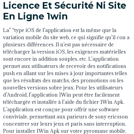
Licence Et Sécurité Ni Site
En Ligne 1win
La” “type iOS de l’application est la même que la
variation mobile du site web, ce qui signifie qu’il con a
plusieurs différences. Il n’est pas nécessaire de
télécharger la version iOS, les exigences matérielles
sont encore in addition souples, etc. L’application
permet aux utilisateurs de recevoir des notifications
push en allant sur les mises à jour importantes telles
que les résultats des matchs, des promotions ou les
nouvelles versions sobre jeux. Pour les utilisateurs
d’Android, l’application 1Win peut être facilement
téléchargée et installée à l’aide du fichier 1Win Apk.
L’application est conçue pour offrir une software
conviviale, permettant aux parieurs de sony ericsson
concentrer sur leurs jeux et paris sans interruption.
Pour installer 1Win Apk sur votre pyromane mobile,