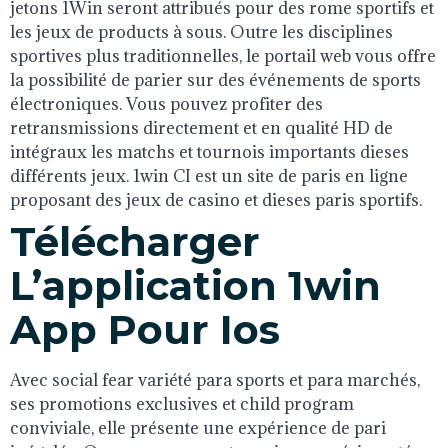
jetons 1Win seront attribués pour des rome sportifs et
les jeux de products à sous. Outre les disciplines
sportives plus traditionnelles, le portail web vous offre
la possibilité de parier sur des événements de sports
électroniques. Vous pouvez profiter des
retransmissions directement et en qualité HD de
intégraux les matchs et tournois importants dieses
différents jeux. 1win CI est un site de paris en ligne
proposant des jeux de casino et dieses paris sportifs.
Télécharger
L’application 1win
App Pour Ios
Avec social fear variété para sports et para marchés,
ses promotions exclusives et child program
conviviale, elle présente une expérience de pari