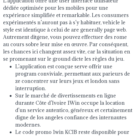
L’application offre une user interface utilisateur
dédiée optimisée pour les mobiles pour une
expérience simplifiée et remarkable. Les consumers
expérimentés n’auront pas à s’y habituer, vehicle le
style est identique à celui de are generally page web.
Autrement ditgene, vous pouvez effectuer des rome
au cours sobre leur mise en œuvre. Par conséquent,
les chances ici changent assez vite, car la situation en
se promenant sur le ground dicte les règles du jeu.
L’application est conçue serve offrir une
program conviviale, permettant aux parieurs de
ze concentrer sur leurs jeux et london sans
interruption.
Sur le marché de divertissements en ligne
durante Côte d’Ivoire 1Win occupe la location
d’un service autentico, généreux et certainement
digne de los angeles confiance des internautes
modernes.
Le code promo 1win KCIB reste disponible pour