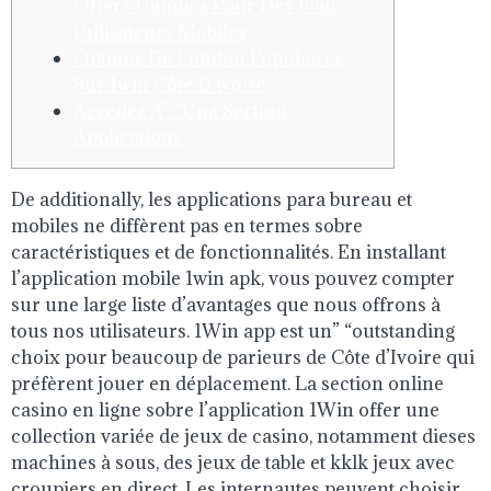
Offers Uniques Pour Des 1win
Utilisateurs Mobiles
Options De London Populaires
Sur 1win Côte D’ivoire
Accédez À” “Una Section
Applications
De additionally, les applications para bureau et
mobiles ne diffèrent pas en termes sobre
caractéristiques et de fonctionnalités. En installant
l’application mobile 1win apk, vous pouvez compter
sur une large liste d’avantages que nous offrons à
tous nos utilisateurs. 1Win app est un” “outstanding
choix pour beaucoup de parieurs de Côte d’Ivoire qui
préfèrent jouer en déplacement. La section online
casino en ligne sobre l’application 1Win offer une
collection variée de jeux de casino, notamment dieses
machines à sous, des jeux de table et kklk jeux avec
croupiers en direct. Les internautes peuvent choisir