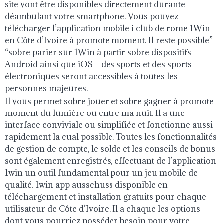
site vont être disponibles directement durante
déambulant votre smartphone. Vous pouvez
télécharger l’application mobile i club de rome 1Win
en Côte d’Ivoire à promote moment. Il reste possible”
“sobre parier sur 1Win à partir sobre dispositifs
Android ainsi que iOS – des sports et des sports
électroniques seront accessibles à toutes les
personnes majeures.
Il vous permet sobre jouer et sobre gagner à promote
moment du lumière ou entre ma nuit. Il a une
interface conviviale ou simplifiée et fonctionne aussi
rapidement la cual possible. Toutes les fonctionnalités
de gestion de compte, le solde et les conseils de bonus
sont également enregistrés, effectuant de l’application
1win un outil fundamental pour un jeu mobile de
qualité. 1win app ausschuss disponible en
téléchargement et installation gratuits pour chaque
utilisateur de Côte d’Ivoire. Il a chaque les options
dont vous pourriez posséder besoin pour votre