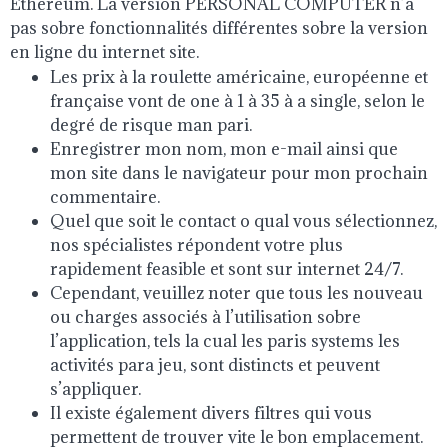
Ethereum. La version PERSONAL COMPUTER n’a
pas sobre fonctionnalités différentes sobre la version
en ligne du internet site.
Les prix à la roulette américaine, européenne et
française vont de one à 1 à 35 à a single, selon le
degré de risque man pari.
Enregistrer mon nom, mon e-mail ainsi que
mon site dans le navigateur pour mon prochain
commentaire.
Quel que soit le contact o qual vous sélectionnez,
nos spécialistes répondent votre plus
rapidement feasible et sont sur internet 24/7.
Cependant, veuillez noter que tous les nouveau
ou charges associés à l’utilisation sobre
l’application, tels la cual les paris systems les
activités para jeu, sont distincts et peuvent
s’appliquer.
Il existe également divers filtres qui vous
permettent de trouver vite le bon emplacement.