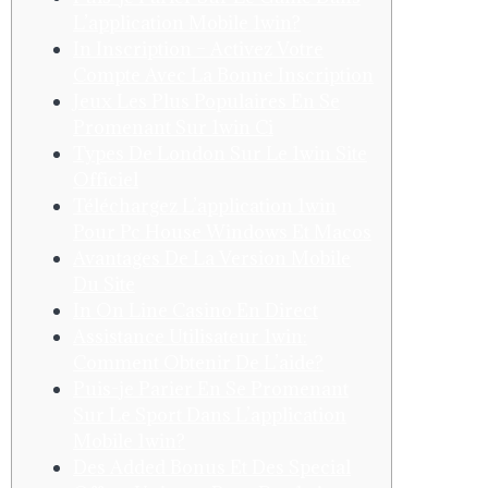
L’application Mobile 1win?
In Inscription – Activez Votre
Compte Avec La Bonne Inscription
Jeux Les Plus Populaires En Se
Promenant Sur 1win Ci
Types De London Sur Le 1win Site
Officiel
Téléchargez L’application 1win
Pour Pc House Windows Et Macos
Avantages De La Version Mobile
Du Site
In On Line Casino En Direct
Assistance Utilisateur 1win:
Comment Obtenir De L’aide?
Puis-je Parier En Se Promenant
Sur Le Sport Dans L’application
Mobile 1win?
Des Added Bonus Et Des Special