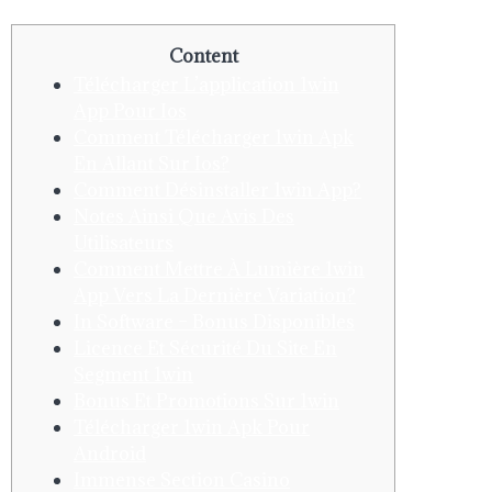
Content
Télécharger L’application 1win
App Pour Ios
Comment Télécharger 1win Apk
En Allant Sur Ios?
Comment Désinstaller 1win App?
Notes Ainsi Que Avis Des
Utilisateurs
Comment Mettre À Lumière 1win
App Vers La Dernière Variation?
In Software – Bonus Disponibles
Licence Et Sécurité Du Site En
Segment 1win
Bonus Et Promotions Sur 1win
Télécharger 1win Apk Pour
Android
Immense Section Casino