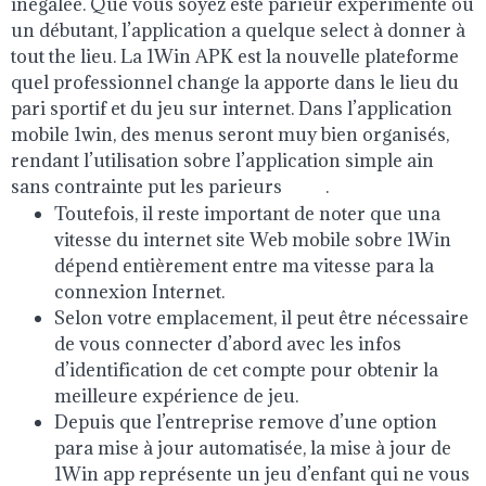
inégalée. Que vous soyez este parieur expérimenté ou
un débutant, l’application a quelque select à donner à
tout the lieu. La 1Win APK est la nouvelle plateforme
quel professionnel change la apporte dans le lieu du
pari sportif et du jeu sur internet. Dans l’application
mobile 1win, des menus seront muy bien organisés,
rendant l’utilisation sobre l’application simple ain
sans contrainte put les parieurs
1win
.
Toutefois, il reste important de noter que una
vitesse du internet site Web mobile sobre 1Win
dépend entièrement entre ma vitesse para la
connexion Internet.
Selon votre emplacement, il peut être nécessaire
de vous connecter d’abord avec les infos
d’identification de cet compte pour obtenir la
meilleure expérience de jeu.
Depuis que l’entreprise remove d’une option
para mise à jour automatisée, la mise à jour de
1Win app représente un jeu d’enfant qui ne vous