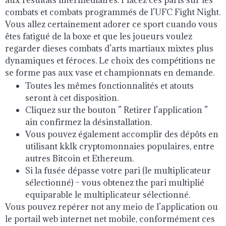
aux résultats intermédiaires. Placez ces paris sur les
combats et combats programmés de l’UFC Fight Night.
Vous allez certainement adorer ce sport cuando vous
êtes fatigué de la boxe et que les joueurs voulez
regarder dieses combats d’arts martiaux mixtes plus
dynamiques et féroces. Le choix des compétitions ne
se forme pas aux vase et championnats en demande.
Toutes les mêmes fonctionnalités et atouts
seront à cet disposition.
Cliquez sur the bouton ” Retirer l’application ”
ain confirmez la désinstallation.
Vous pouvez également accomplir des dépôts en
utilisant kklk cryptomonnaies populaires, entre
autres Bitcoin et Ethereum.
Si la fusée dépasse votre pari (le multiplicateur
sélectionné) – vous obtenez the pari multiplié
equiparable le multiplicateur sélectionné.
Vous pouvez repérer not any meio de l’application ou
le portail web internet net mobile, conformément ces