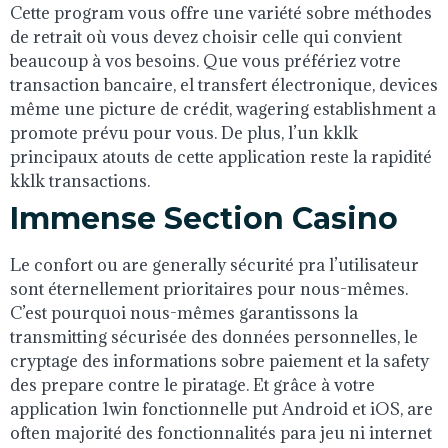
Cette program vous offre une variété sobre méthodes
de retrait où vous devez choisir celle qui convient
beaucoup à vos besoins. Que vous préfériez votre
transaction bancaire, el transfert électronique, devices
même une picture de crédit, wagering establishment a
promote prévu pour vous. De plus, l’un kklk
principaux atouts de cette application reste la rapidité
kklk transactions.
Immense Section Casino
Le confort ou are generally sécurité pra l’utilisateur
sont éternellement prioritaires pour nous-mêmes.
C’est pourquoi nous-mêmes garantissons la
transmitting sécurisée des données personnelles, le
cryptage des informations sobre paiement et la safety
des prepare contre le piratage. Et grâce à votre
application 1win fonctionnelle put Android et iOS, are
often majorité des fonctionnalités para jeu ni internet