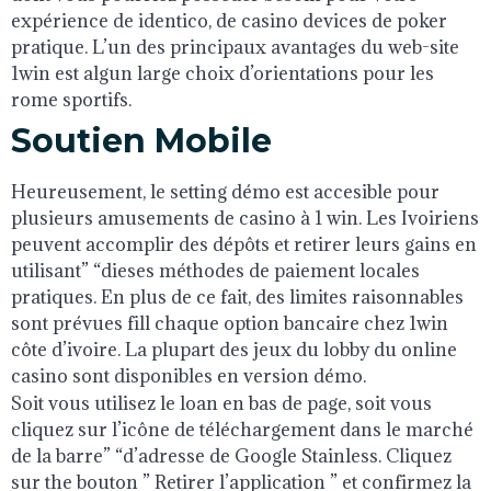
expérience de identico, de casino devices de poker
pratique. L’un des principaux avantages du web-site
1win est algun large choix d’orientations pour les
rome sportifs.
Soutien Mobile
Heureusement, le setting démo est accesible pour
plusieurs amusements de casino à 1 win. Les Ivoiriens
peuvent accomplir des dépôts et retirer leurs gains en
utilisant” “dieses méthodes de paiement locales
pratiques. En plus de ce fait, des limites raisonnables
sont prévues fill chaque option bancaire chez 1win
côte d’ivoire. La plupart des jeux du lobby du online
casino sont disponibles en version démo.
Soit vous utilisez le loan en bas de page, soit vous
cliquez sur l’icône de téléchargement dans le marché
de la barre” “d’adresse de Google Stainless. Cliquez
sur the bouton ” Retirer l’application ” et confirmez la