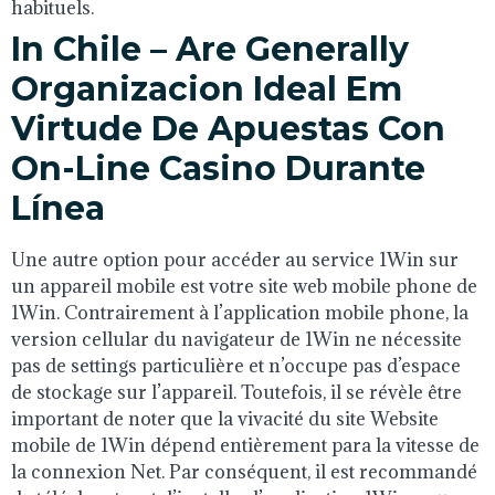
habituels.
In Chile – Are Generally
Organizacion Ideal Em
Virtude De Apuestas Con
On-Line Casino Durante
Línea
Une autre option pour accéder au service 1Win sur
un appareil mobile est votre site web mobile phone de
1Win. Contrairement à l’application mobile phone, la
version cellular du navigateur de 1Win ne nécessite
pas de settings particulière et n’occupe pas d’espace
de stockage sur l’appareil. Toutefois, il se révèle être
important de noter que la vivacité du site Website
mobile de 1Win dépend entièrement para la vitesse de
la connexion Net. Par conséquent, il est recommandé