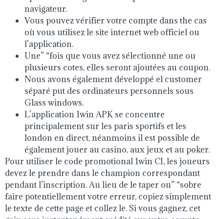
navigateur.
Vous pouvez vérifier votre compte dans the cas
où vous utilisez le site internet web officiel ou
l’application.
Une” “fois que vous avez sélectionné une ou
plusieurs cotes, elles seront ajoutées au coupon.
Nous avons également développé el customer
séparé put des ordinateurs personnels sous
Glass windows.
L’application 1win APK se concentre
principalement sur les paris sportifs et les
london en direct, néanmoins il est possible de
également jouer au casino, aux jeux et au poker.
Pour utiliser le code promotional 1win CI, les joueurs
devez le prendre dans le champion correspondant
pendant l’inscription. Au lieu de le taper ou” “sobre
faire potentiellement votre erreur, copiez simplement
le texte de cette page et collez le. Si vous gagnez, cet