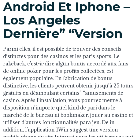
Android Et Iphone –
Los Angeles
Dernière” “version
Parmi elles, il est possible de trouver des conseils
distinctes pour des casinos et les paris sports. Le
rakeback, c’est-à-dire algun bonus accordé aux fans
de online poker pour les profits collectées, est
également populaire. En fabrication de bonus
distinctive, les clients peuvent obtenir jusqu’à 25 tours
gratuits en déambulant certains” “amusements de
casino. Après l’installation, vous pourrez mettre à
disposition n’importe quel kind de pari dans le
marché de le bureau ni bookmaker, jouer au casino et
utiliser d’autres fonctionnalités para jeu. De in
addition, l’application 1Win suggest une version