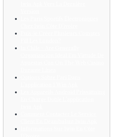
1win Apk Vers La Dernière
Version
Les Paris Sportifs Électroniques
Chez 1win Côte D’ivoire
Puis-je Créer Plusieurs Comptes
Fill Les London?
In Chile – Are Generally
Organizacion Ideal Em Virtude De
Apuestas Con On The Web Casino
Durante Línea
Options Sobre Pari Dans
L’application 1 Win Apk
Les Appareils Android Prissättning
En Charge Doble L’application
1win Apk
Comment Contacter Le Service
Client En Déambulant 1win Apk
Informations Sur 1win En Côte
D’ivoire