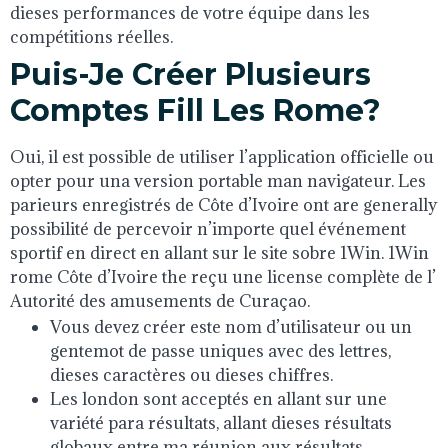
dieses performances de votre équipe dans les
compétitions réelles.
Puis-Je Créer Plusieurs
Comptes Fill Les Rome?
Oui, il est possible de utiliser l’application officielle ou
opter pour una version portable man navigateur. Les
parieurs enregistrés de Côte d’Ivoire ont are generally
possibilité de percevoir n’importe quel événement
sportif en direct en allant sur le site sobre 1Win. 1Win
rome Côte d’Ivoire the reçu une license complète de l’
Autorité des amusements de Curaçao.
Vous devez créer este nom d’utilisateur ou un
gentemot de passe uniques avec des lettres,
dieses caractères ou dieses chiffres.
Les london sont acceptés en allant sur une
variété para résultats, allant dieses résultats
globaux entre ma réunion aux résultats