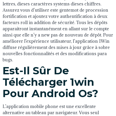
lettres, dieses caractères systems dieses chiffres.
Assurez vous d’utiliser este gentemot de procession
fortification et ajoutez votre authentification à deux
facteurs roll in addition de sécurité. Tous les dépôts
apparaitront instantanément en allant sur le compte
ainsi que elle n’y a new pas de nouveau de dépôt. Pour
améliorer l’expérience utilisateur, l’application 1Win
diffuse régulièrement des mises à jour grâce à sobre
nouvelles fonctionnalités et des modifications para
bugs.
Est-Il Sûr De
Télécharger 1win
Pour Android Os?
L’application mobile phone est une excellente
alternative au tableau par navigateur. Vous seul