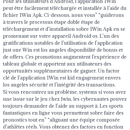
Pour les utilisateurs d’Android, l’application 1Win
peut être facilement téléchargée et installée à l’aide du
fichier 1Win Apk. Ci-dessous, nous vous” “guiderons
à travers le processus étape doble étape de
téléchargement et d’installation sobre 1Win Apk en se
promenant sur votre appareil Android os. L’un des
gratifications notables de l’utilisation de l’application
just one Win est los angeles disponibilité de bonus et
de offers. Ces promotions augmentent l’expérience de
tableau globale et apportent aux utilisateurs des
opportunités supplémentaires de gagner. Un factor
clé de l’application 1Win est kid engagement envers
los angeles sécurité et l’intégrité des transactions.
Si vous rencontrez un problème, systems si vous avez
une issue sur le jeu chez 1win, les cybernautes pouvez
toujours demander de l’aide au support à. Les sports
fantastiques en ligne vous permettent sobre faire des
pronostics tout en” “alignant une équipe composée
d’athlètes réels. Vous obtenez des factors en fonction