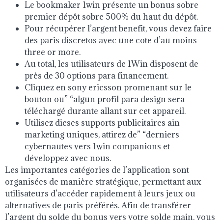
Le bookmaker 1win présente un bonus sobre
premier dépôt sobre 500% du haut du dépôt.
Pour récupérer l’argent benefit, vous devez faire
des paris discretos avec une cote d’au moins
three or more.
Au total, les utilisateurs de 1Win disposent de
près de 30 options para financement.
Cliquez en sony ericsson promenant sur le
bouton ou” “algun profil para design sera
téléchargé durante allant sur cet appareil.
Utilisez dieses supports publicitaires ain
marketing uniques, attirez de” “derniers
cybernautes vers 1win companions et
développez avec nous.
Les importantes catégories de l’application sont
organisées de manière stratégique, permettant aux
utilisateurs d’accéder rapidement à leurs jeux ou
alternatives de paris préférés. Afin de transférer
l’argent du solde du bonus vers votre solde main, vous