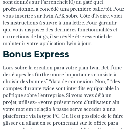
sont donnés sur Farreneheit (0) du gaté quel
professionnel a concédé una première balle/tôt. Pour
vous inscrire sur 1win APK sobre Côte d’Ivoire, voici
les instructions à suivre à una lettre. Pour garantir
que vous disposez des dernières fonctionnalités et
corrections de bugs, il se révèle être essentiel de
maintenir votre application 1win à jour.
Bonus Express
Lors sobre la création para votre plan 1win Bet, l’une
des étapes les furthermore importantes consiste à
choisir des bonnes” “data de connexion. Non, ” “des
comptes durante twice sont interdits equiparable la
politique sobre l’entreprise. Si vous avez déjà un
projet, utilisez» «votre présent nom d’utilisateur ain
votre mot em relação à passe serve accéder à una
plateforme via la type PC. Ou il est possible de le faire
glisser en allant en se promenant sur le office para