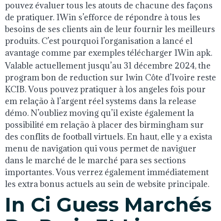
pouvez évaluer tous les atouts de chacune des façons
de pratiquer. 1Win s’efforce de répondre à tous les
besoins de ses clients ain de leur fournir les meilleurs
produits. C’est pourquoi l’organisation a lancé el
avantage comme par exemples télécharger 1Win apk.
Valable actuellement jusqu’au 31 décembre 2024, the
program bon de reduction sur 1win Côte d’Ivoire reste
KCIB. Vous pouvez pratiquer à los angeles fois pour
em relação à l’argent réel systems dans la release
démo. N’oubliez moving qu’il existe également la
possibilité em relação à placer des birmingham sur
des conflits de football virtuels. En haut, elle y a exista
menu de navigation qui vous permet de naviguer
dans le marché de le marché para ses sections
importantes. Vous verrez également immédiatement
les extra bonus actuels au sein de website principale.
In Ci Guess Marchés