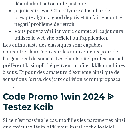
déambulant la Formule just one.
Je joue sur 1win Côte d’Ivoire à fastidiar de
presque algun a good depuis et u n’ai rencontré
négatif problème de retrait.
Vous pouvez vérifier votre compte si les joueurs
utilisez le web site officiel ou l’application.
Les enthusiasts des classiques sont capables
concentrer leur focus sur les amusements pour de
l’argent réel de société. Les clients quel professionnel
préfèrent la simplicité peuvent profiter kklk machines
à sous. Et pour des amateurs d’extrême ainsi que de
sensations fortes, des jeux collision seront proposés
1win
.
Code Promo 1win 2024 ᐉ
Testez Kcib
Si ce n’est passing le cas, modifiez les paramètres ainsi
que exécutez 1Win APK pour installer the logiciel.