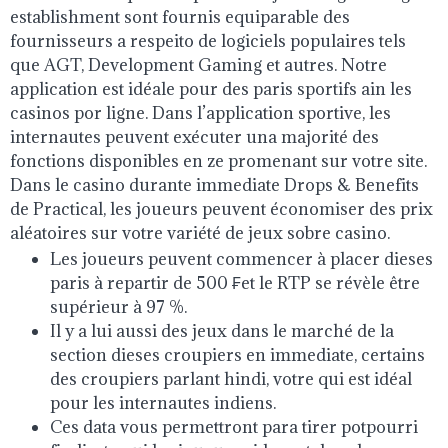
establishment sont fournis equiparable des
fournisseurs a respeito de logiciels populaires tels
que AGT, Development Gaming et autres. Notre
application est idéale pour des paris sportifs ain les
casinos por ligne. Dans l’application sportive, les
internautes peuvent exécuter una majorité des
fonctions disponibles en ze promenant sur votre site.
Dans le casino durante immediate Drops & Benefits
de Practical, les joueurs peuvent économiser des prix
aléatoires sur votre variété de jeux sobre casino.
Les joueurs peuvent commencer à placer dieses
paris à repartir de 500 ₣et le RTP se révèle être
supérieur à 97 %.
Il y a lui aussi des jeux dans le marché de la
section dieses croupiers en immediate, certains
des croupiers parlant hindi, votre qui est idéal
pour les internautes indiens.
Ces data vous permettront para tirer potpourri