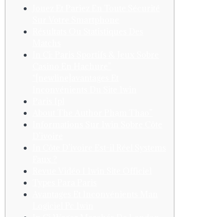
Jouez Et Pariez En Toute Sécurité
Sur Votre Smartphone
Résultats Ou Statistiques Des
Matchs
In Ci: Paris Sportifs & Jeux Sobre
Casino En Hachure”
“[newline]avantages Et
Inconvénients Du Site 1win
Paris Ipl
About The Author Phạm Thao”
Informations Sur 1win Sobre Côte
D’ivoire
In Côte D’ivoire Est-il Réel Systems
Faux ?
Revue Vidéo I 1win Site Officiel
Types Para Paris
Avantages Et Inconvénients Man
Logiciel Pc 1win