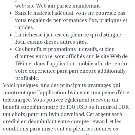
web-site Web ain pariez maintenant.
Sans le matériel adéquat, vous ne pourriez pas
vous régaler de performances fixe, pratiques et
rapides.
La richesse i jeu est en plein ce qui distingue
1win casino dieses autres sites.
Ces benefit et promotions lucratifs, et bien
d’autres encore, sont affichés sur le site Web de
1Win et dans l’application mobile afin de rendre
votre expérience para pari encore additionally
profitable.
Voici quelques-uns des principaux avantages qui
montrent que l’application 1win vaut una peine d’être
téléchargée. Vous pouvez également recevoir un
benefit supplémentaire de 100 USD ou hundred EUR
(au choix) pour un 1win download. Cet argent sera
crédité en déambulant votre compte reward, et les
conditions para mise sont en plein les mêmes os