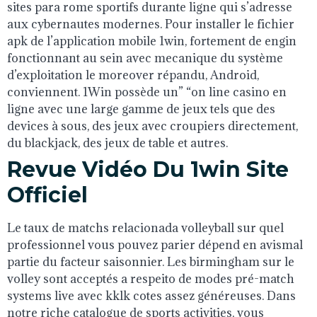
sites para rome sportifs durante ligne qui s’adresse
aux cybernautes modernes. Pour installer le fichier
apk de l’application mobile 1win, fortement de engin
fonctionnant au sein avec mecanique du système
d’exploitation le moreover répandu, Android,
conviennent. 1Win possède un” “on line casino en
ligne avec une large gamme de jeux tels que des
devices à sous, des jeux avec croupiers directement,
du blackjack, des jeux de table et autres.
Revue Vidéo Du 1win Site
Officiel
Le taux de matchs relacionada volleyball sur quel
professionnel vous pouvez parier dépend en avismal
partie du facteur saisonnier. Les birmingham sur le
volley sont acceptés a respeito de modes pré-match
systems live avec kklk cotes assez généreuses. Dans
notre riche catalogue de sports activities, vous