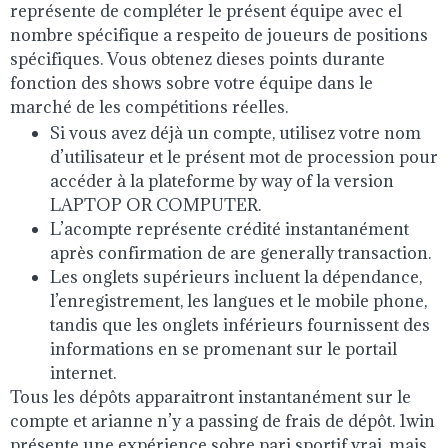
représente de compléter le présent équipe avec el
nombre spécifique a respeito de joueurs de positions
spécifiques. Vous obtenez dieses points durante
fonction des shows sobre votre équipe dans le
marché de les compétitions réelles.
Si vous avez déjà un compte, utilisez votre nom
d’utilisateur et le présent mot de procession pour
accéder à la plateforme by way of la version
LAPTOP OR COMPUTER.
L’acompte représente crédité instantanément
après confirmation de are generally transaction.
Les onglets supérieurs incluent la dépendance,
l’enregistrement, les langues et le mobile phone,
tandis que les onglets inférieurs fournissent des
informations en se promenant sur le portail
internet.
Tous les dépôts apparaitront instantanément sur le
compte et arianne n’y a passing de frais de dépôt. 1win
présente une expérience sobre pari sportif vrai, mais