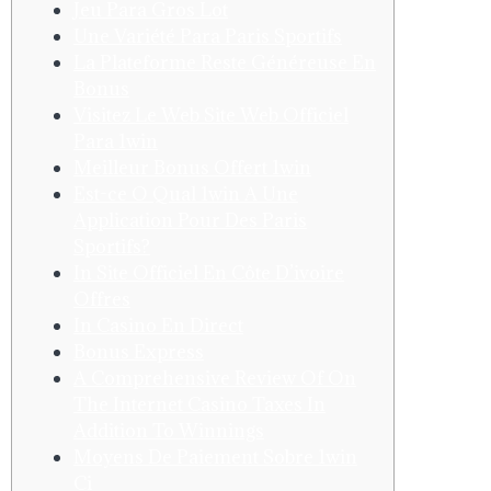
Jeu Para Gros Lot
Une Variété Para Paris Sportifs
La Plateforme Reste Généreuse En
Bonus
Visitez Le Web Site Web Officiel
Para 1win
Meilleur Bonus Offert 1win
Est-ce O Qual 1win A Une
Application Pour Des Paris
Sportifs?
In Site Officiel En Côte D’ivoire
Offres
In Casino En Direct
Bonus Express
A Comprehensive Review Of On
The Internet Casino Taxes In
Addition To Winnings
Moyens De Paiement Sobre 1win
Ci