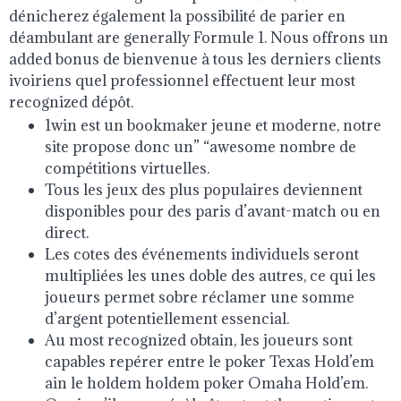
dénicherez également la possibilité de parier en
déambulant are generally Formule 1. Nous offrons un
added bonus de bienvenue à tous les derniers clients
ivoiriens quel professionnel effectuent leur most
recognized dépôt.
1win est un bookmaker jeune et moderne, notre
site propose donc un” “awesome nombre de
compétitions virtuelles.
Tous les jeux des plus populaires deviennent
disponibles pour des paris d’avant-match ou en
direct.
Les cotes des événements individuels seront
multipliées les unes doble des autres, ce qui les
joueurs permet sobre réclamer une somme
d’argent potentiellement essencial.
Au most recognized obtain, les joueurs sont
capables repérer entre le poker Texas Hold’em
ain le holdem holdem poker Omaha Hold’em.