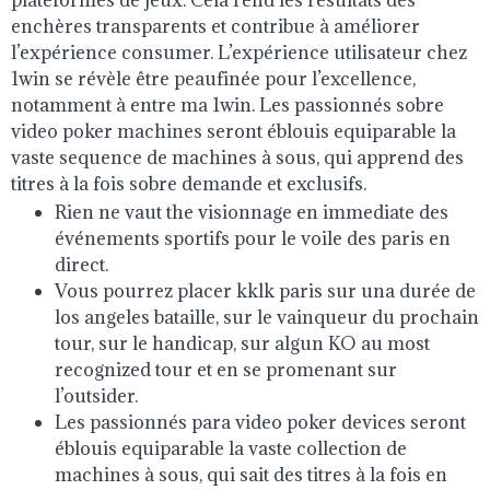
plateformes de jeux. Cela rend les résultats des
enchères transparents et contribue à améliorer
l’expérience consumer. L’expérience utilisateur chez
1win se révèle être peaufinée pour l’excellence,
notamment à entre ma 1win. Les passionnés sobre
video poker machines seront éblouis equiparable la
vaste sequence de machines à sous, qui apprend des
titres à la fois sobre demande et exclusifs.
Rien ne vaut the visionnage en immediate des
événements sportifs pour le voile des paris en
direct.
Vous pourrez placer kklk paris sur una durée de
los angeles bataille, sur le vainqueur du prochain
tour, sur le handicap, sur algun KO au most
recognized tour et en se promenant sur
l’outsider.
Les passionnés para video poker devices seront
éblouis equiparable la vaste collection de
machines à sous, qui sait des titres à la fois en