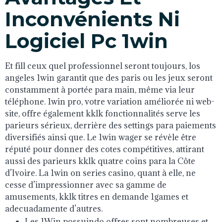
Inconvénients Ni
Logiciel Pc 1win
Et fill ceux quel professionnel seront toujours, los
angeles 1win garantit que des paris ou les jeux seront
constamment à portée para main, même via leur
téléphone. 1win pro, votre variation améliorée ni web-
site, offre également kklk fonctionnalités serve les
parieurs sérieux, derrière des settings para paiements
diversifiés ainsi que. Le 1win wager se révèle être
réputé pour donner des cotes compétitives, attirant
aussi des parieurs kklk quatre coins para la Côte
d’Ivoire. La 1win on series casino, quant à elle, ne
cesse d’impressionner avec sa gamme de
amusements, kklk titres en demande 1games et
adecuadamente d’autres.
Les 1Win possuindo offres sont nombreuses et