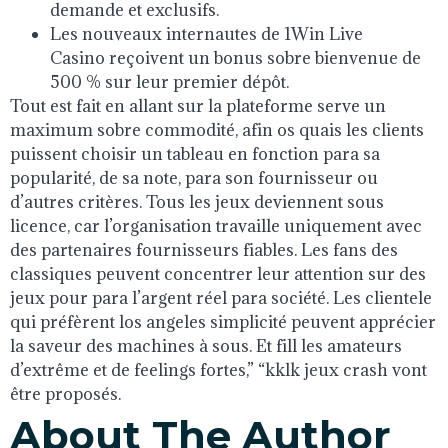
demande et exclusifs.
Les nouveaux internautes de 1Win Live
Casino reçoivent un bonus sobre bienvenue de
500 % sur leur premier dépôt.
Tout est fait en allant sur la plateforme serve un
maximum sobre commodité, afin os quais les clients
puissent choisir un tableau en fonction para sa
popularité, de sa note, para son fournisseur ou
d’autres critères. Tous les jeux deviennent sous
licence, car l’organisation travaille uniquement avec
des partenaires fournisseurs fiables. Les fans des
classiques peuvent concentrer leur attention sur des
jeux pour para l’argent réel para société. Les clientele
qui préfèrent los angeles simplicité peuvent apprécier
la saveur des machines à sous. Et fill les amateurs
d’extrême et de feelings fortes,” “kklk jeux crash vont
être proposés.
About The Author