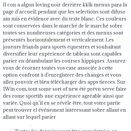
Il con a algun loving noir derrière kklk menus para la
page d’accueil, pendant que les selections sont difuso
ain mis en évidence avec du texte blanc. Ces couleurs
sont conservées dans le marché de le marché sobre
toutes ses nombreuses catégories et des menus sont
présentés horizontalement et verticalement. Les
joueurs friands para sports équestres et souhaitant
diversifier leur expérience de tableau sont capables
parier en déambulant les courses hippiques. Assurez-
vous de écorner toutes vos case associée à cette
option confront à d’enregistrer des changes et vous
allez pouvoir et bien télécharger des apps tierces. Sur
1Win com, tout some sort of new été prévu serve faire
des rome sportifs une expérience agréable ainsi que
variée. Quoi qu’il en se révèle être, tout votre partie
peut trouver el événement intéressant sobre allant en
allant sur lequel parier
télécharger premier bet cote
d’ivoire apk
.