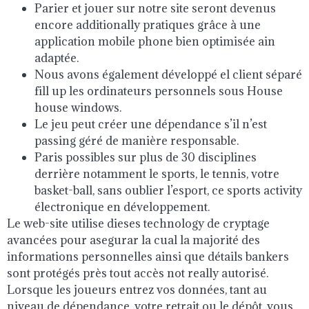
Parier et jouer sur notre site seront devenus
encore additionally pratiques grâce à une
application mobile phone bien optimisée ain
adaptée.
Nous avons également développé el client séparé
fill up les ordinateurs personnels sous House
house windows.
Le jeu peut créer une dépendance s’il n’est
passing géré de manière responsable.
Paris possibles sur plus de 30 disciplines
derrière notamment le sports, le tennis, votre
basket-ball, sans oublier l’esport, ce sports activity
électronique en développement.
Le web-site utilise dieses technology de cryptage
avancées pour asegurar la cual la majorité des
informations personnelles ainsi que détails bankers
sont protégés près tout accès not really autorisé.
Lorsque les joueurs entrez vos données, tant au
niveau de dépendance, votre retrait ou le dépôt, vous