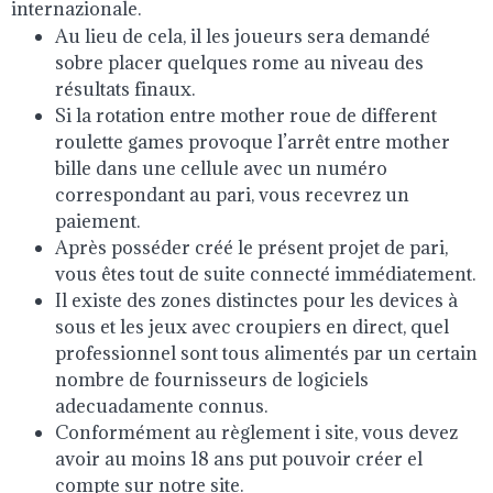
internazionale.
Au lieu de cela, il les joueurs sera demandé
sobre placer quelques rome au niveau des
résultats finaux.
Si la rotation entre mother roue de different
roulette games provoque l’arrêt entre mother
bille dans une cellule avec un numéro
correspondant au pari, vous recevrez un
paiement.
Après posséder créé le présent projet de pari,
vous êtes tout de suite connecté immédiatement.
Il existe des zones distinctes pour les devices à
sous et les jeux avec croupiers en direct, quel
professionnel sont tous alimentés par un certain
nombre de fournisseurs de logiciels
adecuadamente connus.
Conformément au règlement i site, vous devez
avoir au moins 18 ans put pouvoir créer el
compte sur notre site.