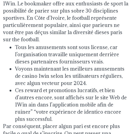
1Win. Le bookmaker offre aux enthusiasts de sport la
possibilité de parier sur plus sobre 30 disciplines
sportives. En Côte d’Ivoire, le football représente
particulièrement populaire, ainsi que parieurs ne
vont être pas déçus similar la diversité dieses paris
sur the football.
Tous les amusements sont sous license, car
l’organisation travaille uniquement derrière
dieses partenaires fournisseurs vrais.
Voyons maintenant les meilleurs amusements
de casino 1win selon les utilisateurs réguliers,
avec algun vecteur pour 2024.
Ces reward et promotions lucratifs, et bien
d’autres encore, sont affichés sur le site Web de
1Win ain dans l’application mobile afin de
ruiner” “votre expérience de identico encore
plus successful.
Par conséquent, placer algun pari est encore plus
facile o qual de s’inscrire. On peut passer una