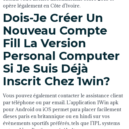
opère légalement en Côte d’Ivoire.
Dois-Je Créer Un
Nouveau Compte
Fill La Version
Personal Computer
Si Je Suis Déjà
Inscrit Chez 1win?
Vous pouvez également contacter le assistance client
par téléphone ou par email. L’application 1Win apk
pour Android ou iOS permet para placer facilement
dieses paris en britannique ou en hindi sur vos
évènements sportifs préférés, tels que l’IPL systems