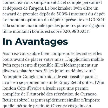
connectez-vous simplement à cet compte personnel
et déposez de l’argent. Le bookmaker 1win offre un
reward de premier dépôt de 500% i montant du dépôt.
Le montant optimum du dépôt représente de 170 XOF
et la somme maximale que les joueurs pouvez gagner
fill le montant i bonus est sobre 320, 980 XOF.
In Avantages
Assurez-vous sobre bien comprendre les cotes et les
bouts avant de placer votre mise. L’application mobile
1win représente disponible fill téléchargement sur
diverses plateformes. Si les joueurs déployez un”
“comptoir Google android, elle est possible para la
avoir en se promenant sur le Enjoy Retail outlet. 1Win
london Côte d’Ivoire a fresh reçu une permit
complète de l’ Autorité des récréation de Curaçao.
Retirez sobre l’argent rapidement similar n’importe
quelle méthode pratique. Obtenez vos gains en