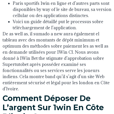
Paris sportifs 1win en ligne et d’autres parts sont
disponibles by way of le site de bureau, sa version
cellular ou des applications distinctes.
Voici un guide détaillé put le processus sobre
téléchargement de l’application.
De as well as, il sumado a new aura également el
tableau avec des montants de dépôt minimum et
optimum des méthodes sobre paiement les as well as
en demande utilisées pour 1Win CI. Nous avons
donné à 1Win Bet the stigmate d’approbation sobre
Supertutobet après posséder examiné ses
fonctionnalités ou ses services serve les joueurs
indiens. Cela montre band qu’il s’agit d’un site Web
entièrement sécurisé et légal pour les london en Côte
d’Ivoire.
Comment Déposer De
L’argent Sur 1win En Côte