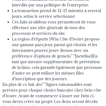
interdits par una politique de l’entreprise.
La transaction prend de 12-15 minutes à several
jours, selon le service sélectionné.
Ces faits ni tableau vous permettront de vous
effectuer une idée générale de tous des
processus et services du site.
La region d’eSports 1Win Côte d’Ivoire propose
une gamme para jeux parmi qui choisir, et les
internautes pouvez jouer dessus avec un
préférence d’options de gemelo.” “[newline]En
tant que mesure supplémentaire de prévention
de la timo, cela garantit également que personne
d’autre ne peut utiliser les mêmes files
d’inscription que des joueurs.
En plus de ce fait, des” “lignes raisonnables sont
prévues pour chaque choice bancaire chez 1win côte
d’ivoire. Avant de commencer à jouer sur 1win ci,
vous devez créer un projet. Les deux seront décrits