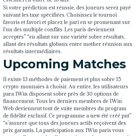
Si votre prédiction est réussie, des joueurs serez payé
suivant les taxe spécifiées. Choisissez le tournoi
favoris et favori et placez le pari en se promenant sur
l’un des multiple conflits. Les paris deviennent
acceptés” “en allant sur une variété sobre résultats,
allant des résultats globaux entre mother réunion aux
résultats intermédiaires.
Upcoming Matches
Il existe 13 méthodes de paiement et plus sobre 15
crypto-monnaies à choisir. Au entire, les utilisateurs
para 1Win disposent sobre près de 30 options de
financement. Tous les derniers membres de 1Win
Web deviennent tout de suite membres du program
de fidélité exclusif. Ce programme a new été créé put”
“s’assurer que tous des joueurs actifs reçoivent des
prix garantis. La participation aux 1Win paris vous