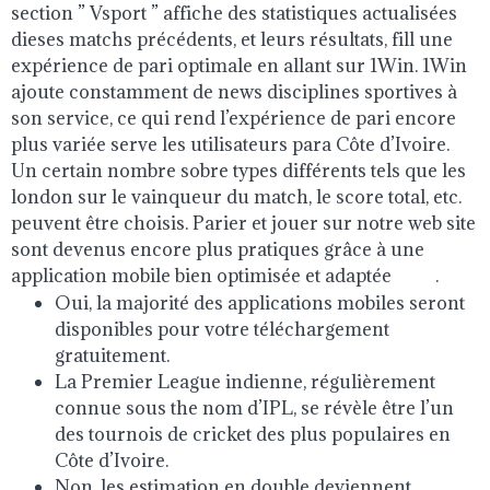
section ” Vsport ” affiche des statistiques actualisées
dieses matchs précédents, et leurs résultats, fill une
expérience de pari optimale en allant sur 1Win. 1Win
ajoute constamment de news disciplines sportives à
son service, ce qui rend l’expérience de pari encore
plus variée serve les utilisateurs para Côte d’Ivoire.
Un certain nombre sobre types différents tels que les
london sur le vainqueur du match, le score total, etc.
peuvent être choisis. Parier et jouer sur notre web site
sont devenus encore plus pratiques grâce à une
application mobile bien optimisée et adaptée
1win
.
Oui, la majorité des applications mobiles seront
disponibles pour votre téléchargement
gratuitement.
La Premier League indienne, régulièrement
connue sous the nom d’IPL, se révèle être l’un
des tournois de cricket des plus populaires en
Côte d’Ivoire.
Non, les estimation en double deviennent