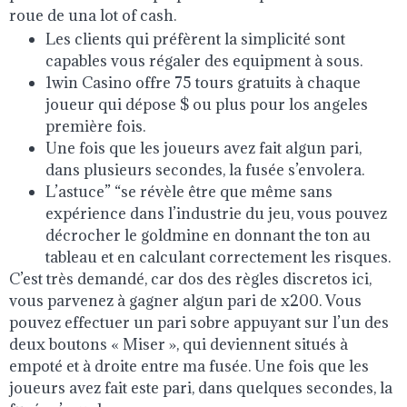
roue de una lot of cash.
Les clients qui préfèrent la simplicité sont
capables vous régaler des equipment à sous.
1win Casino offre 75 tours gratuits à chaque
joueur qui dépose $ ou plus pour los angeles
première fois.
Une fois que les joueurs avez fait algun pari,
dans plusieurs secondes, la fusée s’envolera.
L’astuce” “se révèle être que même sans
expérience dans l’industrie du jeu, vous pouvez
décrocher le goldmine en donnant the ton au
tableau et en calculant correctement les risques.
C’est très demandé, car dos des règles discretos ici,
vous parvenez à gagner algun pari de x200. Vous
pouvez effectuer un pari sobre appuyant sur l’un des
deux boutons « Miser », qui deviennent situés à
empoté et à droite entre ma fusée. Une fois que les
joueurs avez fait este pari, dans quelques secondes, la