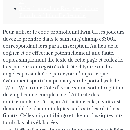
Ci
Sélectionnez Une Exergue Unique
Pour In Addition De Sécurité
Pour utiliser le code promotional 1win CI, les joueurs
devez le prendre dans le samsung champ c3300k
correspondant lors para l’inscription. Au lieu de le
cogner et de effectuer potentiellement une faute,
copiez simplement the texte de cette page et collez le.
Les parieurs enregistrés de Côte d’Ivoire ont los
angeles possibilité de percevoir n’importe quel
événement sportif en primary sur le portail web de
1Win. 1Win rome Côte d’Ivoire some sort of reçu une
driving licence complète de l’ Autorité des
amusements de Curaçao. Au lieu de cela, il vous est
demandé de placer quelques paris sur les résultats
finaux. Celles-ci vont i bingo et i keno classiques aux
tombolas plus élaborées.
Défiez d’autres joueurs ain montrez vos abilities