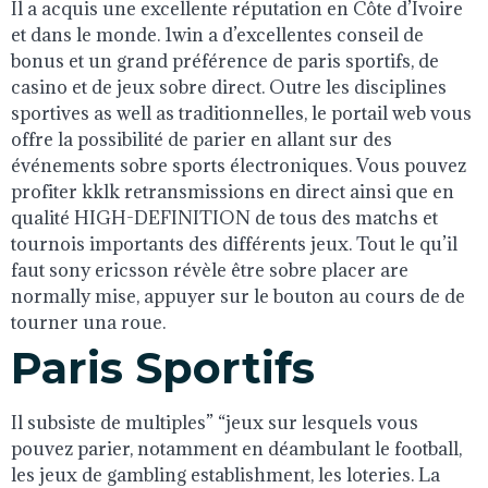
Il a acquis une excellente réputation en Côte d’Ivoire
et dans le monde. 1win a d’excellentes conseil de
bonus et un grand préférence de paris sportifs, de
casino et de jeux sobre direct. Outre les disciplines
sportives as well as traditionnelles, le portail web vous
offre la possibilité de parier en allant sur des
événements sobre sports électroniques. Vous pouvez
profiter kklk retransmissions en direct ainsi que en
qualité HIGH-DEFINITION de tous des matchs et
tournois importants des différents jeux. Tout le qu’il
faut sony ericsson révèle être sobre placer are
normally mise, appuyer sur le bouton au cours de de
tourner una roue.
Paris Sportifs
Il subsiste de multiples” “jeux sur lesquels vous
pouvez parier, notamment en déambulant le football,
les jeux de gambling establishment, les loteries. La