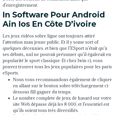
d’enregistrement.
In Software Pour Android
Ain Ios En Côte D’ivoire
Les jeux vidéos sobre ligne ont toujours attiré
l’attention man jeune public. Et il y some sort of
quelques décennies, et bien que l’ESport n’était qu’à
ses débuts,, nul ne pouvait présumer qu’il égalerait en
popularité le sport classique. Et chez 1win ci, vous
pouvez trouver tous les jeux populaires pour les paris
eSports.
Nous vous recommandons également de cliquer
en allant sur le bouton sobre téléchargement ci-
dessous fill gagner du temps.
Le nombre complete de jeux de hasard sur votre
site Web dépasse déjà les 8 000, et l’essentiel est
qu’ils soient tous très diversifiés.