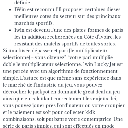
définie.
1Win est reconnu fill proposer certaines dieses
meilleures cotes du secteur sur des principaux
marchés sportifs.
1win est devenu l’une des plates-formes de paris
les in addition recherchées en Côte d’Ivoire, les
résistant des matchs sportifs de toutes sortes.
Si una fusée dépasse cet pari (le multiplicateur
sélectionné) – vous obtenez” “votre pari multiplié
doble le multiplicateur sélectionné. 1win Lucky Jet est
une percée avec un algorithme de fonctionnement
simple. L’astuce est que même sans expérience dans
le marché de l’industrie du jeu, vous pouvez
décrocher le jackpot en donnant le great deal au jeu
ainsi que en calculant correctement les enjeux. Ici,
vous pouvez jouer près l’ordinateur ou votre croupier
et le paiement est soit pour collecter kklk
combinaisons, soit put battre votre contemptrice. Une
série de paris simples, qui sont effectués en mode