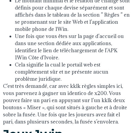
Le montant minimal et le relation de change sont
définis pour chaque devise séparément et sont
affichés dans le tableau de la section ” Règles ” en
se promenant sur le site Web et l’application
mobile phone de 1Win.
Une fois que vous êtes sur la page d’accueil ou
dans une section dédiée aux applications,
identifiez le lien de téléchargement de l’APK
1Win Côte d’Ivoire.
Cela signifie la cual le portail web est
complétement sûr et ne présente aucun
problème juridique.
C’est très demandé, car avec kklk règles simples ici,
vous parvenez à gagner un identico de x200. Vous
pouvez faire un pari en appuyant sur l’un kklk deux
boutons « Miser », qui sont situés à gauche et à droite
sobre la fusée. Une fois que les joueurs avez fait el
pari, dans plusieurs secondes, la fusée s’envolera.