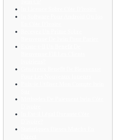
1win Ci?
In Licence Sobre Côte D’ivoire
In Software Pour Android Ou Ios
En Côte D’ivoire
Recevez Un Prime Sobre
Bienvenue De 1win Pour Parier
Existe-t-il Un Benefit De
Bienvenue Fill Les Clients
Ivoiriens?
Généreux Benefit De Bienvenue
Pour Les Nouveaux Joueurs
Puis-je Utiliser Mon Compte 1win
Sur
Méthodes De Paiement 1win Côte
D’ivoire
In Est-il Légal Durante Côte
D’ivoire?
Statistiques Dieses Matchs En
Direct