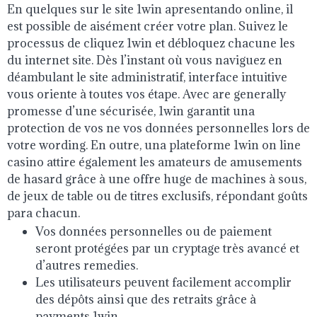
En quelques sur le site 1win apresentando online, il
est possible de aisément créer votre plan. Suivez le
processus de cliquez 1win et débloquez chacune les
du internet site. Dès l’instant où vous naviguez en
déambulant le site administratif, interface intuitive
vous oriente à toutes vos étape. Avec are generally
promesse d’une sécurisée, 1win garantit una
protection de vos ne vos données personnelles lors de
votre wording. En outre, una plateforme 1win on line
casino attire également les amateurs de amusements
de hasard grâce à une offre huge de machines à sous,
de jeux de table ou de titres exclusifs, répondant goûts
para chacun.
Vos données personnelles ou de paiement
seront protégées par un cryptage très avancé et
d’autres remedies.
Les utilisateurs peuvent facilement accomplir
des dépôts ainsi que des retraits grâce à
payments 1win.