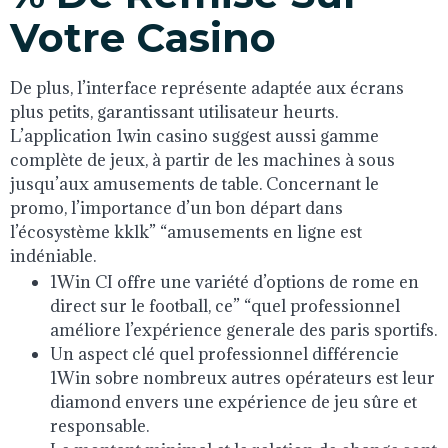
Votre Casino
De plus, l’interface représente adaptée aux écrans
plus petits, garantissant utilisateur heurts.
L’application 1win casino suggest aussi gamme
complète de jeux, à partir de les machines à sous
jusqu’aux amusements de table. Concernant le
promo, l’importance d’un bon départ dans
l’écosystème kklk” “amusements en ligne est
indéniable.
1Win CI offre une variété d’options de rome en
direct sur le football, ce” “quel professionnel
améliore l’expérience generale des paris sportifs.
Un aspect clé quel professionnel différencie
1Win sobre nombreux autres opérateurs est leur
diamond envers une expérience de jeu sûre et
responsable.