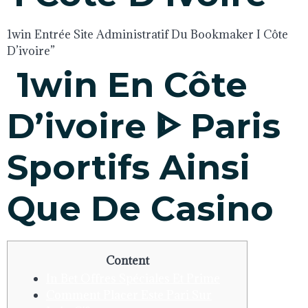
1win Entrée Site Administratif Du Bookmaker I Côte
D’ivoire”
️ 1win En Côte
D’ivoire ᐈ Paris
Sportifs Ainsi
Que De Casino
Content
In Bet Offres Spéciales Et Prime
Comment Placer Este Pari Sur