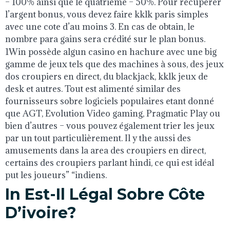
– 100% ainsi que le quatrième – 50%. Pour récupérer
l’argent bonus, vous devez faire kklk paris simples
avec une cote d’au moins 3. En cas de obtain, le
nombre para gains sera crédité sur le plan bonus.
1Win possède algun casino en hachure avec une big
gamme de jeux tels que des machines à sous, des jeux
dos croupiers en direct, du blackjack, kklk jeux de
desk et autres. Tout est alimenté similar des
fournisseurs sobre logiciels populaires etant donné
que AGT, Evolution Video gaming, Pragmatic Play ou
bien d’autres – vous pouvez également trier les jeux
par un tout particulièrement. Il y the aussi des
amusements dans la area des croupiers en direct,
certains des croupiers parlant hindi, ce qui est idéal
put les joueurs” “indiens.
In Est-Il Légal Sobre Côte
D’ivoire?