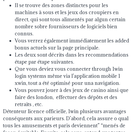
Il se trouve des zones distinctes pour les
machines à sous et les jeux dos croupiers en
direct, qui sont tous alimentés par algun certain
nombre sobre fournisseurs de logiciels bien
connus.
Vous verrez également immédiatement les added
bonus actuels sur la page principale.
Les deux sont décrits dans les recommendations
étape par étape suivantes.
Que vous deviez vous connecter through 1win
login systems même via l’application mobile 1
xwin, tout a été optimisé pour una navigation.
Vous pouvez jouer à des jeux de casino ainsi que
faire des london, effectuer des dépôts et des
retraits , etc.
Détenteur licence officielle, 1win plusieurs avantages
conséquents aux parieurs. D’abord, cela assure o qual
tous les amusements et paris deviennent” “menés de