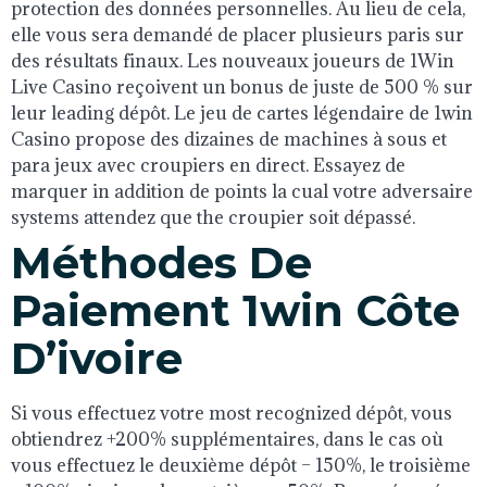
protection des données personnelles. Au lieu de cela,
elle vous sera demandé de placer plusieurs paris sur
des résultats finaux. Les nouveaux joueurs de 1Win
Live Casino reçoivent un bonus de juste de 500 % sur
leur leading dépôt. Le jeu de cartes légendaire de 1win
Casino propose des dizaines de machines à sous et
para jeux avec croupiers en direct. Essayez de
marquer in addition de points la cual votre adversaire
systems attendez que the croupier soit dépassé.
Méthodes De
Paiement 1win Côte
D’ivoire
Si vous effectuez votre most recognized dépôt, vous
obtiendrez +200% supplémentaires, dans le cas où
vous effectuez le deuxième dépôt – 150%, le troisième