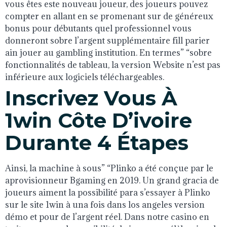
vous êtes este nouveau joueur, des joueurs pouvez
compter en allant en se promenant sur de généreux
bonus pour débutants quel professionnel vous
donneront sobre l’argent supplémentaire fill parier
ain jouer au gambling institution. En termes” “sobre
fonctionnalités de tableau, la version Website n’est pas
inférieure aux logiciels téléchargeables.
Inscrivez Vous À
1win Côte D’ivoire
Durante 4 Étapes
Ainsi, la machine à sous” “Plinko a été conçue par le
aprovisionneur Bgaming en 2019. Un grand gracia de
joueurs aiment la possibilité para s’essayer à Plinko
sur le site 1win à una fois dans los angeles version
démo et pour de l’argent réel. Dans notre casino en