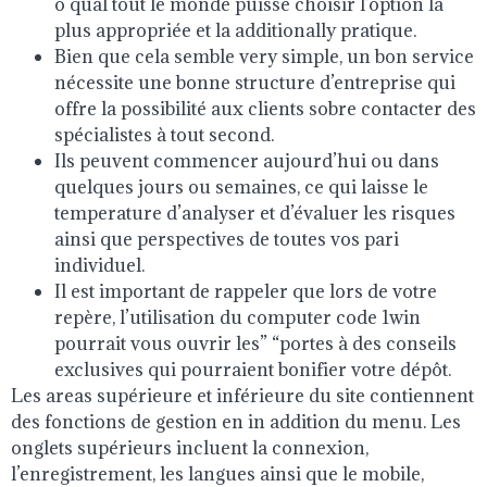
o qual tout le monde puisse choisir l’option la
plus appropriée et la additionally pratique.
Bien que cela semble very simple, un bon service
nécessite une bonne structure d’entreprise qui
offre la possibilité aux clients sobre contacter des
spécialistes à tout second.
Ils peuvent commencer aujourd’hui ou dans
quelques jours ou semaines, ce qui laisse le
temperature d’analyser et d’évaluer les risques
ainsi que perspectives de toutes vos pari
individuel.
Il est important de rappeler que lors de votre
repère, l’utilisation du computer code 1win
pourrait vous ouvrir les” “portes à des conseils
exclusives qui pourraient bonifier votre dépôt.
Les areas supérieure et inférieure du site contiennent
des fonctions de gestion en in addition du menu. Les
onglets supérieurs incluent la connexion,
l’enregistrement, les langues ainsi que le mobile,