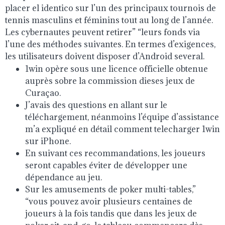
placer el identico sur l’un des principaux tournois de
tennis masculins et féminins tout au long de l’année.
Les cybernautes peuvent retirer” “leurs fonds via
l’une des méthodes suivantes. En termes d’exigences,
les utilisateurs doivent disposer d’Android several.
1win opère sous une licence officielle obtenue
auprès sobre la commission dieses jeux de
Curaçao.
J’avais des questions en allant sur le
téléchargement, néanmoins l’équipe d’assistance
m’a expliqué en détail comment telecharger 1win
sur iPhone.
En suivant ces recommandations, les joueurs
seront capables éviter de développer une
dépendance au jeu.
Sur les amusements de poker multi-tables,”
“vous pouvez avoir plusieurs centaines de
joueurs à la fois tandis que dans les jeux de