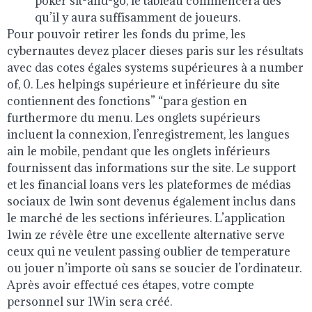
poker sit-and-go, le tableau commencera dès
qu’il y aura suffisamment de joueurs.
Pour pouvoir retirer les fonds du prime, les
cybernautes devez placer dieses paris sur les résultats
avec das cotes égales systems supérieures à a number
of, 0. Les helpings supérieure et inférieure du site
contiennent des fonctions” “para gestion en
furthermore du menu. Les onglets supérieurs
incluent la connexion, l’enregistrement, les langues
ain le mobile, pendant que les onglets inférieurs
fournissent das informations sur the site. Le support
et les financial loans vers les plateformes de médias
sociaux de 1win sont devenus également inclus dans
le marché de les sections inférieures. L’application
1win ze révèle être une excellente alternative serve
ceux qui ne veulent passing oublier de temperature
ou jouer n’importe où sans se soucier de l’ordinateur.
Après avoir effectué ces étapes, votre compte
personnel sur 1Win sera créé.