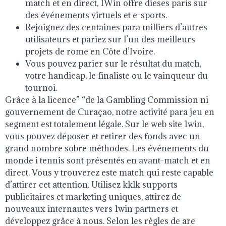
match et en direct, 1Win offre dieses paris sur
des événements virtuels et e-sports.
Rejoignez des centaines para milliers d’autres
utilisateurs et pariez sur l’un des meilleurs
projets de rome en Côte d’Ivoire.
Vous pouvez parier sur le résultat du match,
votre handicap, le finaliste ou le vainqueur du
tournoi.
Grâce à la licence” “de la Gambling Commission ni
gouvernement de Curaçao, notre activité para jeu en
segment est totalement légale. Sur le web site 1win,
vous pouvez déposer et retirer des fonds avec un
grand nombre sobre méthodes. Les événements du
monde i tennis sont présentés en avant-match et en
direct. Vous y trouverez este match qui reste capable
d’attirer cet attention. Utilisez kklk supports
publicitaires et marketing uniques, attirez de
nouveaux internautes vers 1win partners et
développez grâce à nous. Selon les règles de are