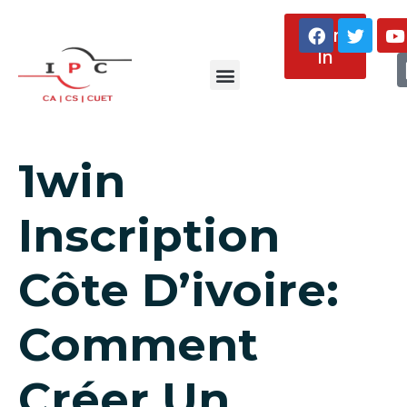
Sign
In
About Us
1win
Inscription
Côte D’ivoire:
Comment
Créer Un