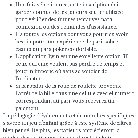
Une fois sélectionnée, cette inscription doit
garder connue de les joueurs seul et utilisée
pour vérifier des futures tentatives para
connexion ou des demandes d’assistance.
Il a toutes les options dont vous pourriez avoir
besoin pour une expérience de pari, sobre
casino ou para poker confortable.
L’application 1win est une excellente option fill
ceux qui eine veulent pas perdre de temps et
jouer n’importe où sans se soucier de
l’ordinateur.
Si la rotator de la roue de roulette provoque
l’arrêt de la bille dans une cellule avec el numéro
correspondant au pari, vous recevrez un
paiement.
La pédagogie d’événements et de marchés spécifiques
s’avère un jeu d’enfant grâce à este système de filtres
bien pensé. De plus, les parieurs apprécieront la
qualité des diffusions durante direct qui leur