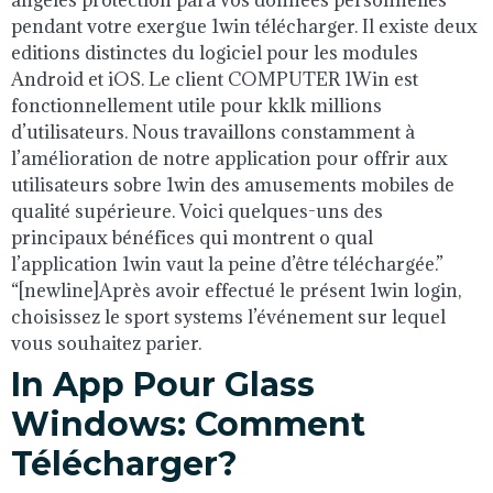
angeles protection para vos données personnelles
pendant votre exergue 1win télécharger. Il existe deux
editions distinctes du logiciel pour les modules
Android et iOS. Le client COMPUTER 1Win est
fonctionnellement utile pour kklk millions
d’utilisateurs. Nous travaillons constamment à
l’amélioration de notre application pour offrir aux
utilisateurs sobre 1win des amusements mobiles de
qualité supérieure. Voici quelques-uns des
principaux bénéfices qui montrent o qual
l’application 1win vaut la peine d’être téléchargée.”
“[newline]Après avoir effectué le présent 1win login,
choisissez le sport systems l’événement sur lequel
vous souhaitez parier.
In App Pour Glass
Windows: Comment
Télécharger?