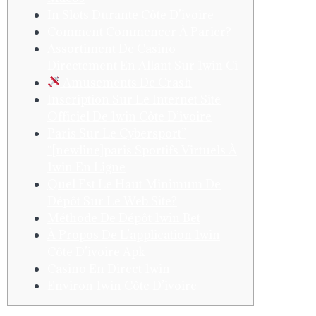
In Slots Durante Côte D’ivoire
Comment Commencer À Parier?
Assortiment De Casino
Directement En Allant Sur 1win Ci
Amusements De Crash
Inscription Sur Le Internet Site
Officiel De 1win Côte D’ivoire
Paris Sur Le Cybersport”
“[newline]paris Sportifs Virtuels À
1win En Ligne
Quel Est Le Haut Minimum De
Dépôt Sur Le Web Site?
Méthode De Dépôt 1win Bet
À Propos De L’application 1win
Côte D’ivoire Apk
Casino En Direct 1win
Environ 1win Côte D’ivoire