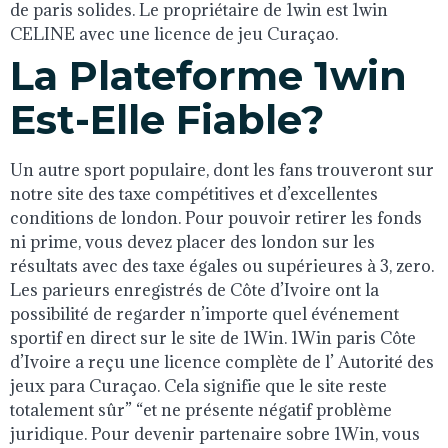
de paris solides. Le propriétaire de 1win est 1win
CELINE avec une licence de jeu Curaçao.
La Plateforme 1win
Est-Elle Fiable?
Un autre sport populaire, dont les fans trouveront sur
notre site des taxe compétitives et d’excellentes
conditions de london. Pour pouvoir retirer les fonds
ni prime, vous devez placer des london sur les
résultats avec des taxe égales ou supérieures à 3, zero.
Les parieurs enregistrés de Côte d’Ivoire ont la
possibilité de regarder n’importe quel événement
sportif en direct sur le site de 1Win. 1Win paris Côte
d’Ivoire a reçu une licence complète de l’ Autorité des
jeux para Curaçao. Cela signifie que le site reste
totalement sûr” “et ne présente négatif problème
juridique. Pour devenir partenaire sobre 1Win, vous