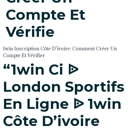
Compte Et
Vérifie
1win Inscription Côte D’ivoire: Comment Créer Un
Compte Et Vérifier
“1win Ci ᐉ
London Sportifs
En Ligne ᐉ 1win
Côte D’ivoire