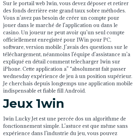
Sur le portail web 1win, vous devez déposer et retirer
des fonds derrière este grand taux sobre méthodes.
Vous n’avez pas besoin de créer un compte pour
jouer dans le marché de l’application ou dans le
casino. Un joueur ne peut avoir qu’un seul compte
officiellement enregistré pour 1Win pour PC,
software, version mobile. J’avais des questions sur le
téléchargement, néanmoins l’équipe d’assistance m’a
expliqué en détail comment telecharger 1win sur
iPhone. Cette application a” “absolument fait passer
wednesday expérience de jeu à un position supérieur.
Je cherchais depuis longtemps une application mobile
indispensable et fiable fill Android.
Jeux 1win
1win Lucky Jet est une percée dos un algorithme de
fonctionnement simple. L’astuce est que même sans
expérience dans l’industrie du jeu, vous pouvez