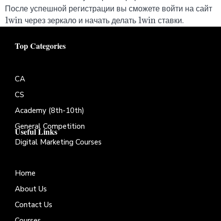
После успешной регистрации вы сможете войти на сайт
1win через зеркало и начать делать 1win ставки.
Top Categories
CA
CS
Academy (8th-10th)
General Competition
Useful Links
Digital Marketing Courses
Home
About Us
Contact Us
Courses