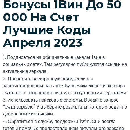
Бонусы 1Вин До 50
000 На Счет
Лучшие Коды
Апреля 2023
1. Подписаться на официальные каналы 1вин в
социальных сетях. Там регулярно публикуются ссылки на
актуальные зеркала.
2. Проверить электронную почту, если вы
зарегистрированы на сайте 1win. Букмекерская контора
1win часто отправляет письма с актуальными зеркалами.
3. Использовать поисковые системы. Введите запрос
“1win зеркало” и выберите результаты, которые ведут на
доверенные источники.
4. Обратиться в службу поддержки 1win. Они всегда
готовы помочь с предоставлением актуального зеркала