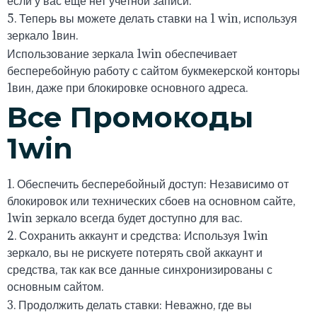
если у вас еще нет учетной записи.
5. Теперь вы можете делать ставки на 1 win, используя
зеркало 1вин.
Использование зеркала 1win обеспечивает
бесперебойную работу с сайтом букмекерской конторы
1вин, даже при блокировке основного адреса.
Все Промокоды
1win
1. Обеспечить бесперебойный доступ: Независимо от
блокировок или технических сбоев на основном сайте,
1win зеркало всегда будет доступно для вас.
2. Сохранить аккаунт и средства: Используя 1win
зеркало, вы не рискуете потерять свой аккаунт и
средства, так как все данные синхронизированы с
основным сайтом.
3. Продолжить делать ставки: Неважно, где вы