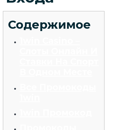
Содержимое
1win Casino –
Слоты Онлайн И
Ставки На Спорт
В Одном Месте
Все Промокоды
1win
1win Промокод
Промокоды