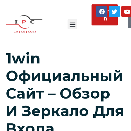
Sign
In
About Us
1win
Официальный
Сайт – Обзор
И Зеркало Для
Входа