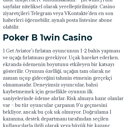
sayfalar niteliksel olarak yerelleştirilmiştir. Casino
ziyaretçileri Telegram veya VKontakte’den en son
haberleri öğrenebilir, aynalı posta listesine abone
olabilir.
Poker В 1win Casino
1 Get Aviator’ı fırlatan oyuncunun 1-2 bahis yapması
ve uçağı fırlatması gerekiyor. Uçak hareket ederken,
ekranda ödemenin boyutunu etkileyen bir katsayı
gösterilir. Oyunun özelliği, uçağın tam olarak ne
zaman uçup gideceğini tahmin etmenin gerçekçi
olmamasıdır. Deneyimsiz oyuncular, bahsi
kaybetmemek için genellikle oyunun ilk
saniyelerinde ödeme alırlar. Risk almaya hazır olanlar
var – bu tür oyuncular çarpanın 9’u geçmesini
bekliyor, ancak bu çok sık olmuyor. Doğrulama 1
kazanma, destek departmanı tarafından seçilen
kullanıcılarla ilgili olarak veya büyük bir kazanç