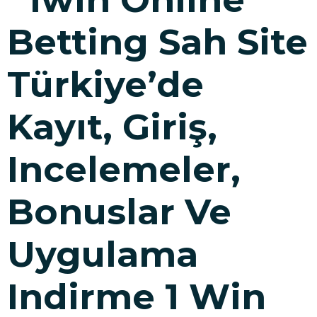
Betting Sah Site
Türkiye’de
Kayıt, Giriş,
Incelemeler,
Bonuslar Ve
Uygulama
Indirme 1 Win