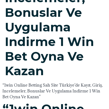
Bonuslar Ve
Uygulama
Indirme 1 Win
Bet Oyna Ve
Kazan
“1win Online Betting Sah Site Türkiye’de Kayıt, Giriş,
Incelemeler, Bonuslar Ve Uygulama Indirme 1 Win
Bet Oyna Ve Kazan”
“1win Online