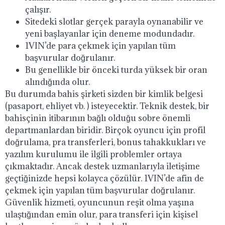
çalışır.
Sitedeki slotlar gerçek parayla oynanabilir ve
yeni başlayanlar için deneme modundadır.
1VIN’de para çekmek için yapılan tüm
başvurular doğrulanır.
Bu genellikle bir önceki turda yüksek bir oran
alındığında olur.
Bu durumda bahis şirketi sizden bir kimlik belgesi
(pasaport, ehliyet vb. ) isteyecektir. Teknik destek, bir
bahisçinin itibarının bağlı olduğu sobre önemli
departmanlardan biridir. Birçok oyuncu için profil
doğrulama, pra transferleri, bonus tahakkukları ve
yazılım kurulumu ile ilgili problemler ortaya
çıkmaktadır. Ancak destek uzmanlarıyla iletişime
geçtiğinizde hepsi kolayca çözülür. 1VIN’de afin de
çekmek için yapılan tüm başvurular doğrulanır.
Güvenlik hizmeti, oyuncunun reşit olma yaşına
ulaştığından emin olur, para transferi için kişisel