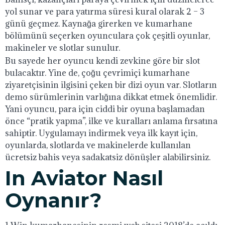
yol sunar ve para yatırma süresi kural olarak 2 – 3
günü geçmez. Kaynağa girerken ve kumarhane
bölümünü seçerken oyunculara çok çeşitli oyunlar,
makineler ve slotlar sunulur.
Bu sayede her oyuncu kendi zevkine göre bir slot
bulacaktır. Yine de, çoğu çevrimiçi kumarhane
ziyaretçisinin ilgisini çeken bir dizi oyun var. Slotların
demo sürümlerinin varlığına dikkat etmek önemlidir.
Yani oyuncu, para için ciddi bir oyuna başlamadan
önce “pratik yapma”, ilke ve kuralları anlama fırsatına
sahiptir. Uygulamayı indirmek veya ilk kayıt için,
oyunlarda, slotlarda ve makinelerde kullanılan
ücretsiz bahis veya sadakatsiz dönüşler alabilirsiniz.
In Aviator Nasıl
Oynanır?