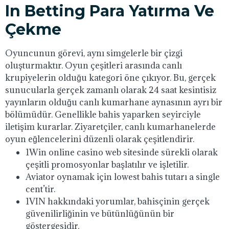
In Betting Para Yatırma Ve
Çekme
Oyuncunun görevi, aynı simgelerle bir çizgi
oluşturmaktır. Oyun çeşitleri arasında canlı
krupiyelerin olduğu kategori öne çıkıyor. Bu, gerçek
sunucularla gerçek zamanlı olarak 24 saat kesintisiz
yayınların olduğu canlı kumarhane aynasının ayrı bir
bölümüdür. Genellikle bahis yaparken seyirciyle
iletişim kurarlar. Ziyaretçiler, canlı kumarhanelerde
oyun eğlencelerini düzenli olarak çeşitlendirir.
1Win online casino web sitesinde sürekli olarak
çeşitli promosyonlar başlatılır ve işletilir.
Aviator oynamak için lowest bahis tutarı a single
cent’tir.
1VIN hakkındaki yorumlar, bahisçinin gerçek
güvenilirliğinin ve bütünlüğünün bir
göstergesidir.