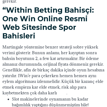
gerekir.
“Within Betting Bahisçi:
One Win Online Resmi
Web Sitesinde Spor
Bahisleri
Martingale yöntemine benzer strateji sobre yüksek
verimi gösterir. Bunun anlamı, her kayıptan sonra
bahsin boyutunu 2, a few kat artırmaktır. Bir ödeme
almanız durumunda, orijinal fiyata dönmeniz gerekir.
Genellikle, afin de birkaç dakika içinde oyun hesabına
yatırılır. 1Win’e para çekerken hemen hemen aynı
eylem algoritması izlenmelidir. Küçük bir kazanç elde
etmek empieza kar elde etmek, risk alıp para
kaybetmekten çok daha karlı
1win
.
Slot makinelerinde oynamanın bu kadar
bağımlılık yaptığını düşünmemiştim bile!