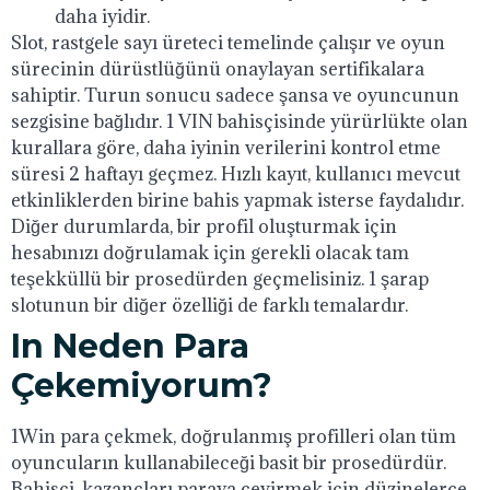
daha iyidir.
Slot, rastgele sayı üreteci temelinde çalışır ve oyun
sürecinin dürüstlüğünü onaylayan sertifikalara
sahiptir. Turun sonucu sadece şansa ve oyuncunun
sezgisine bağlıdır. 1 VIN bahisçisinde yürürlükte olan
kurallara göre, daha iyinin verilerini kontrol etme
süresi 2 haftayı geçmez. Hızlı kayıt, kullanıcı mevcut
etkinliklerden birine bahis yapmak isterse faydalıdır.
Diğer durumlarda, bir profil oluşturmak için
hesabınızı doğrulamak için gerekli olacak tam
teşekküllü bir prosedürden geçmelisiniz. 1 şarap
slotunun bir diğer özelliği de farklı temalardır.
In Neden Para
Çekemiyorum?
1Win para çekmek, doğrulanmış profilleri olan tüm
oyuncuların kullanabileceği basit bir prosedürdür.
Bahisçi, kazançları paraya çevirmek için düzinelerce