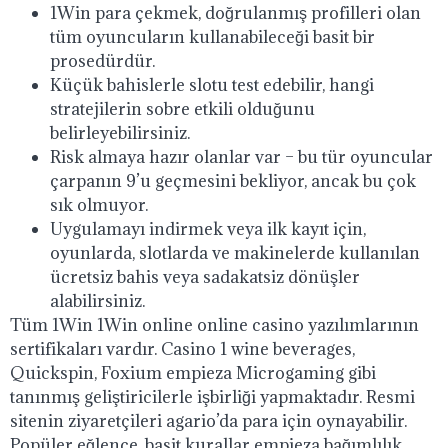
1Win para çekmek, doğrulanmış profilleri olan
tüm oyuncuların kullanabileceği basit bir
prosedürdür.
Küçük bahislerle slotu test edebilir, hangi
stratejilerin sobre etkili olduğunu
belirleyebilirsiniz.
Risk almaya hazır olanlar var – bu tür oyuncular
çarpanın 9’u geçmesini bekliyor, ancak bu çok
sık olmuyor.
Uygulamayı indirmek veya ilk kayıt için,
oyunlarda, slotlarda ve makinelerde kullanılan
ücretsiz bahis veya sadakatsiz dönüşler
alabilirsiniz.
Tüm 1Win 1Win online online casino yazılımlarının
sertifikaları vardır. Casino 1 wine beverages,
Quickspin, Foxium empieza Microgaming gibi
tanınmış geliştiricilerle işbirliği yapmaktadır. Resmi
sitenin ziyaretçileri agario’da para için oynayabilir.
Popüler eğlence, basit kurallar empieza bağımlılık