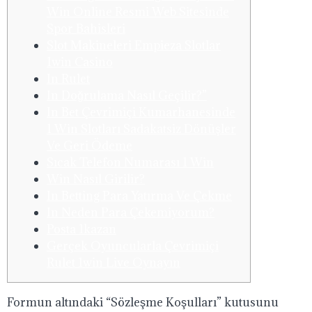
Win Online Resmi Web Sitesinde
Spor Bahisleri
Slot Makineleri Empieza Slotlar
1win Casino
In Rulet
In Doğrulama Nasıl Geçilir?”
In Bet Çevrimiçi Kumarhanesinde
1 Win Slotları Sadakatsiz Dönüşler
Ve Geri Ödeme
Sıcak Telefon Numarası 1 Win
Win Nasıl Girilir?
In Betting Para Yatırma Ve Çekme
In Neden Para Çekemiyorum?
Posta 1kazan
Gerçek Oyuncularla Çevrimiçi
Rulet 1win Live Oynayın
Formun altındaki “Sözleşme Koşulları” kutusunu