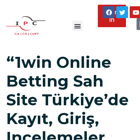
Sign
In
About Us
“1win Online
Betting Sah
Site Türkiye’de
Kayıt, Giriş,
Incelemeler,