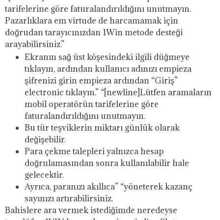
tarifelerine göre faturalandırıldığını unutmayın.
Pazarlıklara em virtude de harcamamak için
doğrudan tarayıcınızdan 1Win metode desteği
arayabilirsiniz.”
Ekranın sağ üst köşesindeki ilgili düğmeye
tıklayın, ardından kullanıcı adınızı empieza
şifrenizi girin empieza ardından “Giriş”
electronic tıklayın.” “[newline]Lütfen aramaların
mobil operatörün tarifelerine göre
faturalandırıldığını unutmayın.
Bu tür teşviklerin miktarı günlük olarak
değişebilir.
Para çekme talepleri yalnızca hesap
doğrulamasından sonra kullanılabilir hale
gelecektir.
Ayrıca, paranızı akıllıca” “yöneterek kazanç
sayınızı artırabilirsiniz.
Bahislere ara vermek istediğimde neredeyse