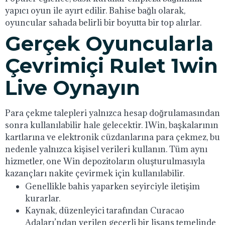
yapıcı oyun ile ayırt edilir. Bahise bağlı olarak,
oyuncular sahada belirli bir boyutta bir top alırlar.
Gerçek Oyuncularla
Çevrimiçi Rulet 1win
Live Oynayın
Para çekme talepleri yalnızca hesap doğrulamasından
sonra kullanılabilir hale gelecektir. 1Win, başkalarının
kartlarına ve elektronik cüzdanlarına para çekmez, bu
nedenle yalnızca kişisel verileri kullanın. Tüm aynı
hizmetler, one Win depozitoların oluşturulmasıyla
kazançları nakite çevirmek için kullanılabilir.
Genellikle bahis yaparken seyirciyle iletişim
kurarlar.
Kaynak, düzenleyici tarafından Curacao
Adaları’ndan verilen geçerli bir lisans temelinde