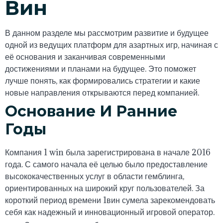
Вин
В данном разделе мы рассмотрим развитие и будущее
одной из ведущих платформ для азартных игр, начиная с
её основания и заканчивая современными
достижениями и планами на будущее. Это поможет
лучше понять, как формировались стратегии и какие
новые направления открываются перед компанией.
Основание И Ранние
Годы
Компания 1 win была зарегистрирована в начале 2016
года. С самого начала её целью было предоставление
высококачественных услуг в области гемблинга,
ориентированных на широкий круг пользователей. За
короткий период времени 1вин сумела зарекомендовать
себя как надежный и инновационный игровой оператор.