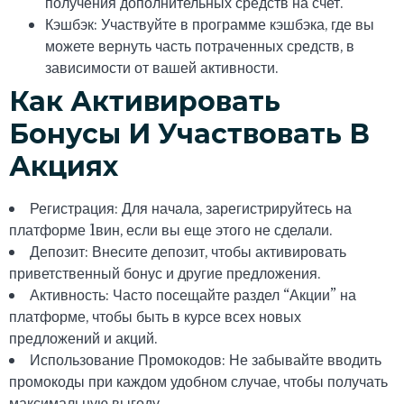
получения дополнительных средств на счет.
Кэшбэк: Участвуйте в программе кэшбэка, где вы
можете вернуть часть потраченных средств, в
зависимости от вашей активности.
Как Активировать
Бонусы И Участвовать В
Акциях
Регистрация: Для начала, зарегистрируйтесь на
платформе 1вин, если вы еще этого не сделали.
Депозит: Внесите депозит, чтобы активировать
приветственный бонус и другие предложения.
Активность: Часто посещайте раздел “Акции” на
платформе, чтобы быть в курсе всех новых
предложений и акций.
Использование Промокодов: Не забывайте вводить
промокоды при каждом удобном случае, чтобы получать
максимальную выгоду.