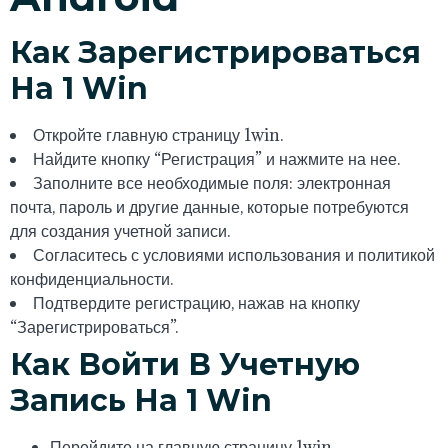
Как Зарегистрироваться
На 1 Win
Откройте главную страницу 1win.
Найдите кнопку “Регистрация” и нажмите на нее.
Заполните все необходимые поля: электронная
почта, пароль и другие данные, которые потребуются
для создания учетной записи.
Согласитесь с условиями использования и политикой
конфиденциальности.
Подтвердите регистрацию, нажав на кнопку
“Зарегистрироваться”.
Как Войти В Учетную
Запись На 1 Win
Перейдите на главную страницу 1win.