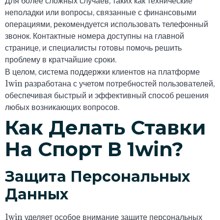
Для более сложных случаев, таких как технические
неполадки или вопросы, связанные с финансовыми
операциями, рекомендуется использовать телефонный
звонок. Контактные номера доступны на главной
странице, и специалисты готовы помочь решить
проблему в кратчайшие сроки.
В целом, система поддержки клиентов на платформе
1win разработана с учетом потребностей пользователей,
обеспечивая быстрый и эффективный способ решения
любых возникающих вопросов.
Как Делать Ставки
На Спорт В 1win?
Защита Персональных
Данных
1win уделяет особое внимание защите персональных