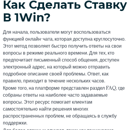
Как Сделать Ставку
В 1Win?
Для начала, пользователи могут воспользоваться
функцией онлайн-чата, которая доступна круглосуточно.
Этот метод позволяет быстро получить ответы на свои
вопросы в режиме реального времени. Для тех, кто
предпочитает письменный способ общения, доступен
электронный адрес, на который можно отправить
подробное описание своей проблемы. Ответ, как
правило, приходит в течение нескольких часов.
Кроме того, на платформе представлен раздел FAQ, где
собраны ответы на наиболее часто задаваемые
вопросы. Этот ресурс помогает клиентам
самостоятельно найти решения многих
распространенных проблем, не обращаясь в службу
поддержки.