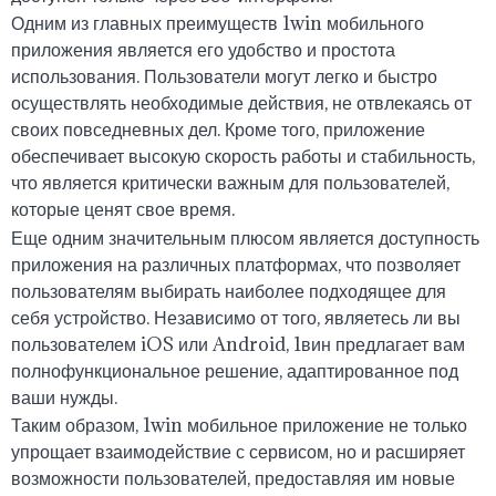
Одним из главных преимуществ 1win мобильного
приложения является его удобство и простота
использования. Пользователи могут легко и быстро
осуществлять необходимые действия, не отвлекаясь от
своих повседневных дел. Кроме того, приложение
обеспечивает высокую скорость работы и стабильность,
что является критически важным для пользователей,
которые ценят свое время.
Еще одним значительным плюсом является доступность
приложения на различных платформах, что позволяет
пользователям выбирать наиболее подходящее для
себя устройство. Независимо от того, являетесь ли вы
пользователем iOS или Android, 1вин предлагает вам
полнофункциональное решение, адаптированное под
ваши нужды.
Таким образом, 1win мобильное приложение не только
упрощает взаимодействие с сервисом, но и расширяет
возможности пользователей, предоставляя им новые