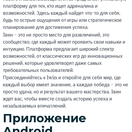
платформу для тех, кто ищет адреналина и
возможностей. Здесь каждый найдет что-то для себя,
будь то острые ощущения от игры или стратегическое
планирование для достижения успеха.
1вин – это не просто место для развлечений, это
сообщество, где каждый может проявить свои навыки и
интуицию. Платформа предлагает широкий спектр
возможностей, от классических игр до инновационных
решений, которые удовлетворят даже самых
требовательных пользователей.
Присоединяйтесь к 1win и откройте для себя мир, где
каждый выбор имеет значение, а каждая победа – это не
просто удача, но и результат вашего мастерства. 1вин
ждет вас, чтобы вместе создать историю успеха и
незабываемых впечатлений.
Приложение
Android