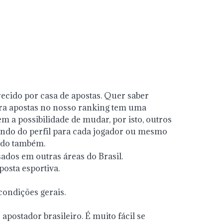
ecido por casa de apostas. Quer saber
ara apostas no nosso ranking tem uma
m a possibilidade de mudar, por isto, outros
endo do perfil para cada jogador ou mesmo
ando também.
ados em outras áreas do Brasil.
posta esportiva.
condições gerais.
postador brasileiro. É muito fácil se