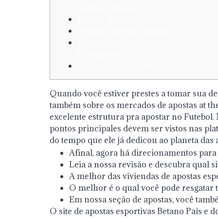
Aceitam Bitcoin?
Betting News
Nossos últimos Palpites
Bônus Em Site De Apostas
Esportivas
A Gama Das Apostas Esportivas
Quando você estiver prestes a tomar sua de
também sobre os mercados de apostas at th
excelente estrutura pra apostar no Futebol. 
pontos principales devem ser vistos nas p
do tempo que ele já dedicou ao planeta da
Afinal, agora há direcionamentos para
Leia a nossa revisão e descubra qual si
A melhor das viviendas de apostas espor
O melhor é o qual você pode resgatar 
Em nossa seção de apostas, você també
O site de apostas esportivas Betano País e