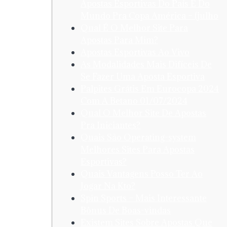
Apostas Esportivas Do País E Do
Mundo Pra Copa América – (julho
Qual É O Melhor Site Para
Apostas Para Mim?
Apostas Esportivas Ao Vivo
As Modalidades Mais Difíceis De
Se Fazer Uma Aposta Esportiva
Palpites Grátis Em Eurocopa 2024
Com A Betano 01/07/2024
Qual O Melhor Site De Apostas
Pra Iniciantes?
Quais São Operating-system
Melhores Sites Para Apostas
Esportivas?
Quais Vantagens Posso Ter Ao
Jogar Na Kto?
Spin Sports – Mais Interessante
Bônus De Boas-vindas
Existem Sites Sobre Apostas Que