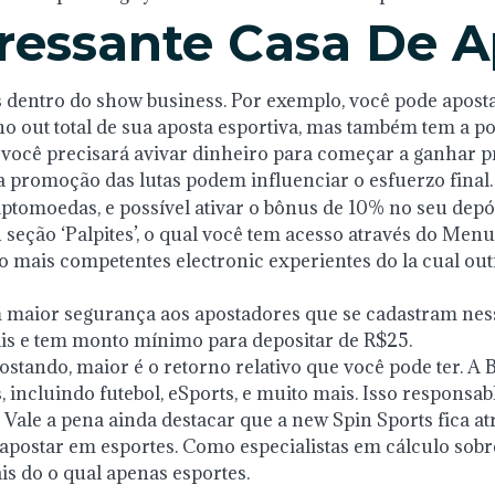
eressante Casa De 
s dentro do show business. Por exemplo, você pode aposta
o out total de sua aposta esportiva, mas também tem a po
s você precisará avivar dinheiro para começar a ganhar 
a promoção das lutas podem influenciar o esfuerzo final.
ptomoedas, e possível ativar o bônus de 10% no seu depó
eção ‘Palpites’, o qual você tem acesso através do Menu 
o mais competentes electronic experientes do la cual out
 maior segurança aos apostadores que se cadastram nesses
ais e tem monto mínimo para depositar de R$25.
stando, maior é o retorno relativo que você pode ter. A B
 incluindo futebol, eSports, e muito mais. Isso responsab
Vale a pena ainda destacar que a new Spin Sports fica at
postar em esportes. Como especialistas em cálculo sobr
s do o qual apenas esportes.