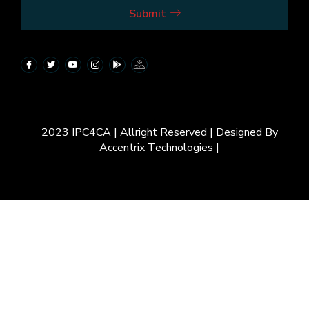
Submit
2023 IPC4CA | Allright Reserved | Designed By
Accentrix Technologies |