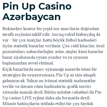
Pin Up Casino
Azərbaycan
Bukmeker kontor bu çeşid zor mərclərin doğrudan
ətraflı seçimini təklif edir. Ancaq vahid biabırçılıq da
var – bir çox matçlar, hətta böyük futbol hadisələri
üçün statistik bazarlar verilmir. Çox cəld künclər, üsul
pozuntuları, xəbərdarlıqlar, aslar, atışlar kimi bazarlar
bazar siyahısında eyzən yoxdur və ya oyunun
başlamazdan əvvəl ehtimal.
Kiçik bazarlarda mərc oynamağı nəzərdə tutan bir
strategiya ilə oynayırsınızsa, Pin Up az sizə əlaqəli
gəlməyəcək. Yalnız ən ictimai statistik məlumatlar
verilir və davam edən hadisələrin qrafik təsviri
xüsusilə mənalı deyil. Bütün müsbət cəhətləri ilə Pin-
Up casino LIVE rejimi daha əla formatda deyil.
Müasir bahisçilərin istifadə etdiyi bir çox faydalı