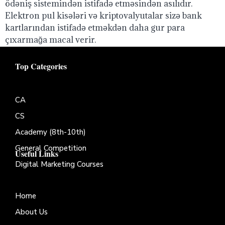
ödəniş sistemindən istifadə etməsindən asılıdır.
Elektron pul kisələri və kriptovalyutalar sizə bank
kartlarından istifadə etməkdən daha gur para
çıxarmağa macal verir.
Top Categories
CA
CS
Academy (8th-10th)
General Competition
Useful Links
Digital Marketing Courses
Home
About Us