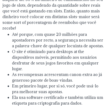
jogo de slots, dependendo da quantidade sobre reais
que você está gastando em slots. Então, quanto mais
dinheiro você colocar em distintas slots-maior será
some sort of porcentagem de reembolso que você
recebe!
Até porque, com quase 20 milhões para
apostadores por recto, a segurança necessita ser
a palavra-chave de qualquer locuinta de apostas.
O site é otimizado para desktops at the
dispositivos móveis, permitindo aos usuários
desfrutar de seus jogos favoritos em qualquer
lugar.
As recompensas acrescentam canon extra ao já
generoso pacote de boas-vindas.
Em primeiro lugar, por si só, você pode usá-lo
pra melhorar suas apostas.
Ela usa software certificado e também utiliza um
etiqueta para criptografia para dados.