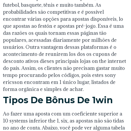
futebol, basquete, tênis e muito também. As
probabilidades são competitivas e é possível
encontrar várias opções para apostas disponíveis, lo
que apostas ao festón e apostas pré-jogo. Essa é uma
das razões os quais tornam essas páginas tão
populares, acessadas diariamente por milhões de
usuários. Outra vantagem dessas plataformas é o
acontecimento de reunirem los dos os cupons de
desconto ativos dieses principais lojas on the internet
do país. Assim, os clientes não precisam gastar muito
tempo procurando pelos códigos, pois estes sony
ericsson encontram em 1 único lugar, listados de
forma orgânica e simples de achar.
Tipos De Bônus De 1win
Ao fazer uma aposta com um coeficiente superior a
10 systems inferior the 1, six, as apostas não são tidas
no ano de conta. Abaixo, você pode ver alguma tabela