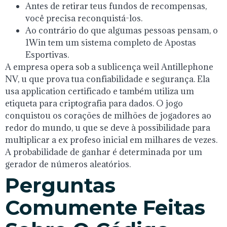
Antes de retirar teus fundos de recompensas,
você precisa reconquistá-los.
Ao contrário do que algumas pessoas pensam, o
1Win tem um sistema completo de Apostas
Esportivas.
A empresa opera sob a sublicença weil Antillephone
NV, u que prova tua confiabilidade e segurança. Ela
usa application certificado e também utiliza um
etiqueta para criptografia para dados. O jogo
conquistou os corações de milhões de jogadores ao
redor do mundo, u que se deve à possibilidade para
multiplicar a ex profeso inicial em milhares de vezes.
A probabilidade de ganhar é determinada por um
gerador de números aleatórios.
Perguntas
Comumente Feitas