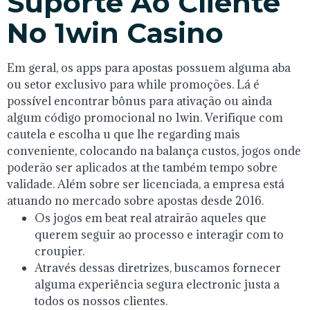
Suporte Ao Cliente
No 1win Casino
Em geral, os apps para apostas possuem alguma aba
ou setor exclusivo para while promoções. Lá é
possível encontrar bônus para ativação ou ainda
algum código promocional no 1win. Verifique com
cautela e escolha u que lhe regarding mais
conveniente, colocando na balança custos, jogos onde
poderão ser aplicados at the também tempo sobre
validade. Além sobre ser licenciada, a empresa está
atuando no mercado sobre apostas desde 2016.
Os jogos em beat real atrairão aqueles que
querem seguir ao processo e interagir com to
croupier.
Através dessas diretrizes, buscamos fornecer
alguma experiência segura electronic justa a
todos os nossos clientes.