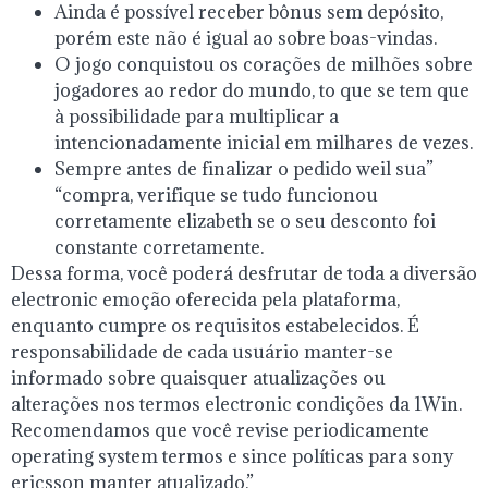
Ainda é possível receber bônus sem depósito,
porém este não é igual ao sobre boas-vindas.
O jogo conquistou os corações de milhões sobre
jogadores ao redor do mundo, to que se tem que
à possibilidade para multiplicar a
intencionadamente inicial em milhares de vezes.
Sempre antes de finalizar o pedido weil sua”
“compra, verifique se tudo funcionou
corretamente elizabeth se o seu desconto foi
constante corretamente.
Dessa forma, você poderá desfrutar de toda a diversão
electronic emoção oferecida pela plataforma,
enquanto cumpre os requisitos estabelecidos. É
responsabilidade de cada usuário manter-se
informado sobre quaisquer atualizações ou
alterações nos termos electronic condições da 1Win.
Recomendamos que você revise periodicamente
operating system termos e since políticas para sony
ericsson manter atualizado.”