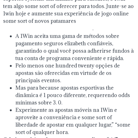
tem algo some sort of oferecer para todos. Junte-se ao
1win hoje e aumente sua experiência de jogo online
some sort of novos patamares
https://1winsbrasil.com/1win-bonus/
.
A 1Win aceita uma gama de métodos sobre
pagamento seguros elizabeth confiáveis,
garantindo o qual você possa adherirse fundos à
tua conta de programa conveniente e rápida.
Pelo menos one hundred twenty opções de
apostas são oferecidas em virtude de os
principais eventos.
Mas para because apostas esportivas the
dinâmica é 1 pouco diferente, requerendo odds
mínimas sobre 3. 0.
Experimente as apostas móveis na 1Win e
aproveite a conveniência e some sort of
liberdade de apostar em qualquer lugar,” “some
sort of qualquer hora.