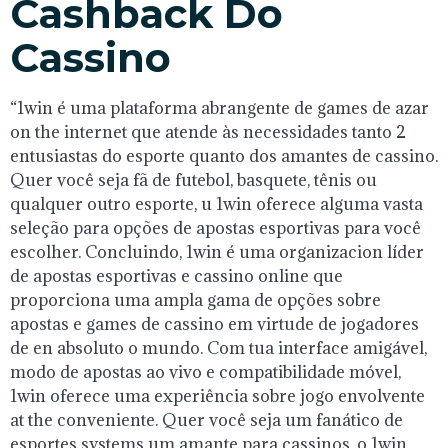
Cashback Do
Cassino
“1win é uma plataforma abrangente de games de azar
on the internet que atende às necessidades tanto 2
entusiastas do esporte quanto dos amantes de cassino.
Quer você seja fã de futebol, basquete, tênis ou
qualquer outro esporte, u 1win oferece alguma vasta
seleção para opções de apostas esportivas para você
escolher. Concluindo, 1win é uma organizacion líder
de apostas esportivas e cassino online que
proporciona uma ampla gama de opções sobre
apostas e games de cassino em virtude de jogadores
de en absoluto o mundo. Com tua interface amigável,
modo de apostas ao vivo e compatibilidade móvel,
1win oferece uma experiência sobre jogo envolvente
at the conveniente. Quer você seja um fanático de
esportes systems um amante para cassinos, o 1win