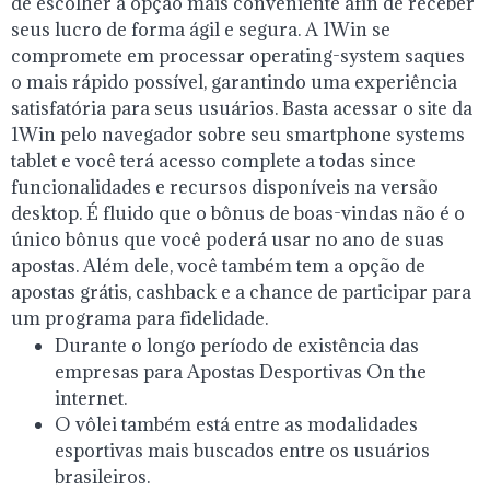
de escolher a opção mais conveniente afin de receber
seus lucro de forma ágil e segura. A 1Win se
compromete em processar operating-system saques
o mais rápido possível, garantindo uma experiência
satisfatória para seus usuários. Basta acessar o site da
1Win pelo navegador sobre seu smartphone systems
tablet e você terá acesso complete a todas since
funcionalidades e recursos disponíveis na versão
desktop. É fluido que o bônus de boas-vindas não é o
único bônus que você poderá usar no ano de suas
apostas. Além dele, você também tem a opção de
apostas grátis, cashback e a chance de participar para
um programa para fidelidade.
Durante o longo período de existência das
empresas para Apostas Desportivas On the
internet.
O vôlei também está entre as modalidades
esportivas mais buscados entre os usuários
brasileiros.