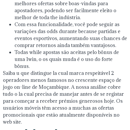
melhores ofertas sobre boas-vindas para
apostadores, podendo ser facilmente eleito o
melhor de toda the indústria.
Com essa funcionalidade, você pode seguir as
variações das odds durante because partidas e
eventos esportivos, aumentando suas chances de
comprar retornos ainda também vantajosos.
Todas while apostas são aceitas pelo bônus de
uma 1win, o os quais muda é o uso do forte
bônus.
Saiba u que distingue la cual marca respeitável 2
operadores menos famosos no crescente espaço de
jogo on-line de Moçambique. A nossa análise cobre
tudo o la cual precisa de manejar antes de se registar
para começar a receber prémios generosos hoje. Os
usuários móveis têm acesso a muchas as ofertas
promocionais que estão atualmente disponíveis no
web site.