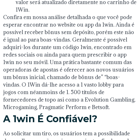
valor será atualizado diretamente no carrinho de
1Win.
Confira em nossa análise detalhada o que você pode
esperar encontrar no website ou app da 1win. Ainda é
possível receber bônus sem depósito, porém este não
é igual ao para boas-vindas. Geralmente é possível
adquiri-los durante um código 1win, encontrado em
redes sociais ou ainda para quem prescribir o app
1win no seu móvil. Uma prática bastante comum das
operadoras de apostas é oferecer aos novos usuários
um bônus inicial, chamado de bônus de” “boas-
vindas. O 1Win dá-lhe acesso a 1 vasto lobby para
jogos com néanmoins de 1. 500 títulos de
fornecedores de topo asi como a Evolution Gambling,
Microgaming, Pragmatic Perform e Betsoft.
A 1win É Confiável?
Ao solicitar um tiro, os usuários tem a possibilidade