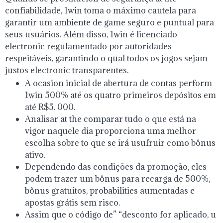
confiabilidade, 1win toma o máximo cautela para
garantir um ambiente de game seguro e puntual para
seus usuários. Além disso, 1win é licenciado
electronic regulamentado por autoridades
respeitáveis, garantindo o qual todos os jogos sejam
justos electronic transparentes.
A ocasion inicial de abertura de contas perform
1win 500% até os quatro primeiros depósitos em
até R$5. 000.
Analisar at the comparar tudo o que está na
vigor naquele dia proporciona uma melhor
escolha sobre to que se irá usufruir como bônus
ativo.
Dependendo das condições da promoção, eles
podem trazer um bônus para recarga de 500%,
bônus gratuitos, probabilities aumentadas e
apostas grátis sem risco.
Assim que o código de” “desconto for aplicado, u