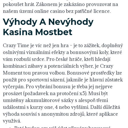
pokoušet hrát. Zákonem je zakázáno provozovat na
našem území online casino bez patřičné licence.
Výhody A Nevýhody
Kasina Mostbet
Crazy Time je víc než jen hra – je to zážitek, doplněný
oslnivými vizuálními efekty a bonusovými koly, které
vám rozbuší srdce. Pro české hráče, kteří hledají
kombinaci zábavy a potenciálních výher, je Crazy
Moment tou pravou volbou. Bonusové prostředky lze
použít pro sportovní sázení, jakmile je hlavní zůstatek
vyčerpán. Pro vybrání bonusu je třeba jej nejprve
prosázet (požadavek na protočení x5). Musí být
umístěny akumulátorové sázky s alespoň třemi
událostmi s kurzy one, 4 nebo vyššími. Další důležitá
výhoda souvisí s anonymitou zdrojů, které aplikace
využívá.