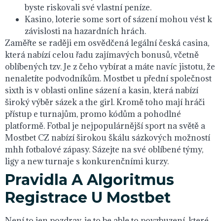
byste riskovali své vlastní peníze.
Kasino, loterie some sort of sázení mohou vést k
závislosti na hazardních hrách.
Zaměřte se raději em osvědčená legální česká casina,
která nabízí celou řadu zajímavých bonusů, včetně
oblíbených tzv. Je z čeho vybírat a máte navíc jistotu, že
nenaletíte podvodníkům. Mostbet u přední společnost
sixth is v oblasti online sázení a kasin, která nabízí
široký výběr sázek a the girl. Kromě toho mají hráči
přístup e turnajům, promo kódům a pohodlné
platformě. Fotbal je nejpopulárnější sport na světě a
Mostbet CZ nabízí širokou škálu sázkových možností
mhh fotbalové zápasy. Sázejte na své oblíbené týmy,
ligy a new turnaje s konkurenčními kurzy.
Pravidla A Algoritmus
Registrace U Mostbet
Není to jen pozdrav, je to be able to povzbuzení, které