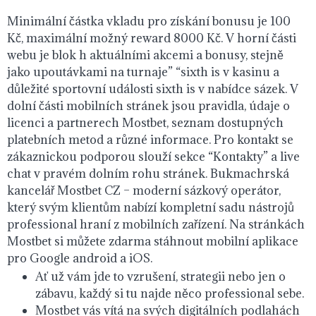
Minimální částka vkladu pro získání bonusu je 100
Kč, maximální možný reward 8000 Kč. V horní části
webu je blok h aktuálními akcemi a bonusy, stejně
jako upoutávkami na turnaje” “sixth is v kasinu a
důležité sportovní události sixth is v nabídce sázek. V
dolní části mobilních stránek jsou pravidla, údaje o
licenci a partnerech Mostbet, seznam dostupných
platebních metod a různé informace. Pro kontakt se
zákaznickou podporou slouží sekce “Kontakty” a live
chat v pravém dolním rohu stránek. Bukmachrská
kancelář Mostbet CZ – moderní sázkový operátor,
který svým klientům nabízí kompletní sadu nástrojů
professional hraní z mobilních zařízení. Na stránkách
Mostbet si můžete zdarma stáhnout mobilní aplikace
pro Google android a iOS.
Ať už vám jde to vzrušení, strategii nebo jen o
zábavu, každý si tu najde něco professional sebe.
Mostbet vás vítá na svých digitálních podlahách