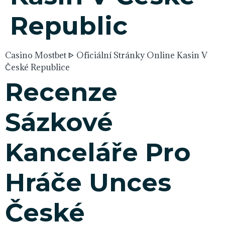
Republic
Casino Mostbet ᐈ Oficiální Stránky Online Kasin V
České Republice
Recenze
Sázkové
Kanceláře Pro
Hráče Unces
České