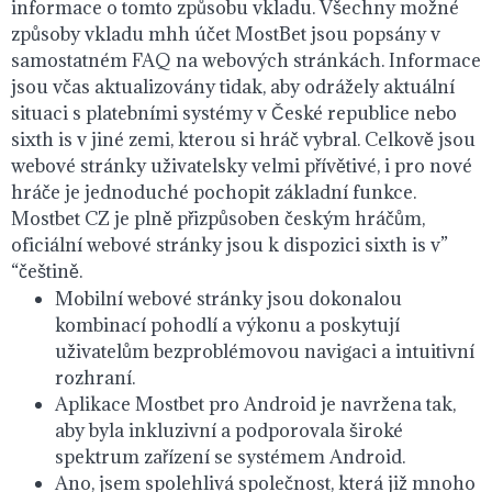
informace o tomto způsobu vkladu. Všechny možné
způsoby vkladu mhh účet MostBet jsou popsány v
samostatném FAQ na webových stránkách. Informace
jsou včas aktualizovány tidak, aby odrážely aktuální
situaci s platebními systémy v České republice nebo
sixth is v jiné zemi, kterou si hráč vybral. Celkově jsou
webové stránky uživatelsky velmi přívětivé, i pro nové
hráče je jednoduché pochopit základní funkce.
Mostbet CZ je plně přizpůsoben českým hráčům,
oficiální webové stránky jsou k dispozici sixth is v”
“češtině.
Mobilní webové stránky jsou dokonalou
kombinací pohodlí a výkonu a poskytují
uživatelům bezproblémovou navigaci a intuitivní
rozhraní.
Aplikace Mostbet pro Android je navržena tak,
aby byla inkluzivní a podporovala široké
spektrum zařízení se systémem Android.
Ano, jsem spolehlivá společnost, která již mnoho