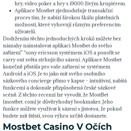
hry, video poker a hry s i9000 živým krupiérem.
Aplikace Mostbet zjednodušuje transakční
proces tím, že nabízí širokou škálu platebních
možností, které vyhovují různým preferencím
uživatelů.
Dodržením těchto jednoduchých kroků můžete bez
námahy nainstalovat aplikaci Mostbet do svého
zařízení” “sony ericsson systémem iOS a ponořit se
carry out světa strhujícího sázení. Aplikace Mostbet
konečně přistála pro vaše zařízení se systémem
Android a iOS. Je to jako mít svého osobního
sázkového concierge přímo v kapse – intuitivní, nabitá
funkcemi a dokonale přizpůsobená české sázkové
scéně. Z těchto recenzí lze vyvodit, že MostBet
(mostbet. com) je důvěryhodný bookmaker. Jeho
funkce můžete využívat k sázení s jistotou, že pokud
budete mít štěstí, svou výhru určitě dostanete.
Mostbet Casino V Očích