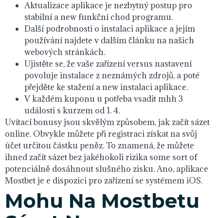
Aktualizace aplikace je nezbytný postup pro
stabilní a new funkční chod programu.
Další podrobnosti o instalaci aplikace a jejím
používání najdete v dalším článku na našich
webových stránkách.
Ujistěte se, že vaše zařízení versus nastavení
povoluje instalace z neznámých zdrojů, a poté
přejděte ke stažení a new instalaci aplikace.
V každém kuponu u potřeba vsadit mhh 3
události s kurzem od 1. 4.
Uvítací bonusy jsou skvělým způsobem, jak začít sázet
online. Obvykle můžete při registraci získat na svůj
účet určitou částku peněz. To znamená, že můžete
ihned začít sázet bez jakéhokoli rizika some sort of
potenciálně dosáhnout slušného zisku. Ano, aplikace
Mostbet je e dispozici pro zařízení se systémem iOS.
Mohu Na Mostbetu