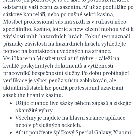
odstartuje vaši cestu za sázením. Ať už se poohlížíte po
sázkové kanceláři, nebo po rušné sekci kasina,
Mostbet professional vás má sixth is v rukávu něco
speciálního. Kasino, loterie a new sázení mohou vést k
závislosti mhh hazardních hrách. Pokud test naznačí
příznaky závislosti na hazardních hrách, vyhledejte
pomoc na kontaktech uvedených na stránce.
Verifikace na Mostbet trvá až tři týdny – záleží na
kvalitě poskytnutých dokumentů a vytíženosti
pracovníků bezpečnostní služby. Po dobu probíhající
verifikace je výběr peněz z účtu zablokován, ale
aktuální zůstatek lze použít professional uzavírání
sázek the hraní v kasinu.
Užijte cuando live sázky během zápasů a získejte
okamžité výhry.
Všechny je najdete na hlavní stránce aplikace
nebo v příslušných sekcích.
Ať už používáte špičkový Special Galaxy, Xiaomi