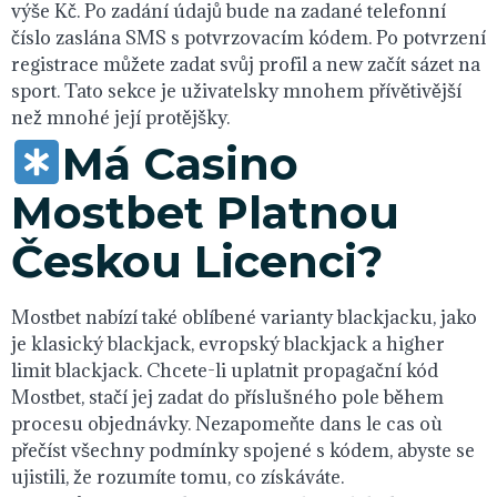
výše Kč. Po zadání údajů bude na zadané telefonní
číslo zaslána SMS s potvrzovacím kódem. Po potvrzení
registrace můžete zadat svůj profil a new začít sázet na
sport. Tato sekce je uživatelsky mnohem přívětivější
než mnohé její protějšky.
Má Casino
Mostbet Platnou
Českou Licenci?
Mostbet nabízí také oblíbené varianty blackjacku, jako
je klasický blackjack, evropský blackjack a higher
limit blackjack. Chcete-li uplatnit propagační kód
Mostbet, stačí jej zadat do příslušného pole během
procesu objednávky. Nezapomeňte dans le cas où
přečíst všechny podmínky spojené s kódem, abyste se
ujistili, že rozumíte tomu, co získáváte.