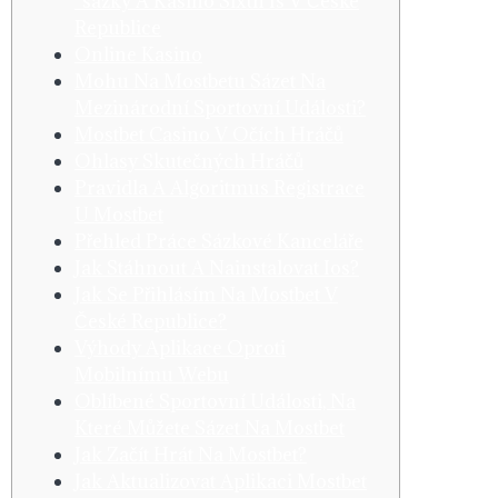
“sázky A Kasino Sixth Is V České
Republice
Online Kasino
Mohu Na Mostbetu Sázet Na
Mezinárodní Sportovní Události?
Mostbet Casino V Očích Hráčů
Ohlasy Skutečných Hráčů
Pravidla A Algoritmus Registrace
U Mostbet
Přehled Práce Sázkové Kanceláře
Jak Stáhnout A Nainstalovat Ios?
Jak Se Přihlásím Na Mostbet V
České Republice?
Výhody Aplikace Oproti
Mobilnímu Webu
Oblíbené Sportovní Události, Na
Které Můžete Sázet Na Mostbet
Jak Začít Hrát Na Mostbet?
Jak Aktualizovat Aplikaci Mostbet