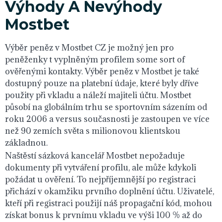
Výhody A Nevýhody
Mostbet
Výběr peněz v Mostbet CZ je možný jen pro
peněženky t vyplněným profilem some sort of
ověřenými kontakty. Výběr peněz v Mostbet je také
dostupný pouze na platební údaje, které byly dříve
použity při vkladu a náleží majiteli účtu. Mostbet
působí na globálním trhu se sportovním sázením od
roku 2006 a versus současnosti je zastoupen ve více
než 90 zemích světa s milionovou klientskou
základnou.
Naštěstí sázková kancelář Mostbet nepožaduje
dokumenty při vytváření profilu, ale může kdykoli
požádat u ověření. To nejpříjemnější po registraci
přichází v okamžiku prvního doplnění účtu. Uživatelé,
kteří při registraci použijí náš propagační kód, mohou
získat bonus k prvnímu vkladu ve výši 100 % až do