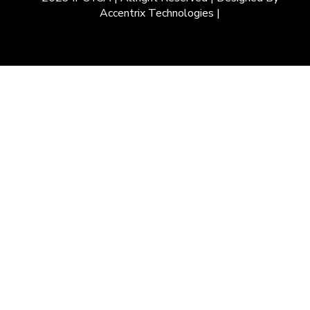
Accentrix Technologies |