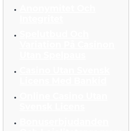
Anonymitet Och
Integritet
Spelutbud Och
Variation På Casinon
Utan Spelpaus
Casino Utan Svensk
Licens Med Bankid
Online Casino Utan
Svensk Licens
Bonuserbjudanden