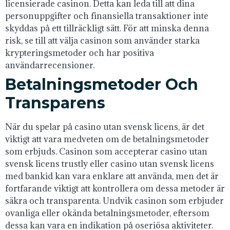
licensierade casinon. Detta kan leda till att dina
personuppgifter och finansiella transaktioner inte
skyddas på ett tillräckligt sätt. För att minska denna
risk, se till att välja casinon som använder starka
krypteringsmetoder och har positiva
användarrecensioner.
Betalningsmetoder Och
Transparens
När du spelar på casino utan svensk licens, är det
viktigt att vara medveten om de betalningsmetoder
som erbjuds. Casinon som accepterar casino utan
svensk licens trustly eller casino utan svensk licens
med bankid kan vara enklare att använda, men det är
fortfarande viktigt att kontrollera om dessa metoder är
säkra och transparenta. Undvik casinon som erbjuder
ovanliga eller okända betalningsmetoder, eftersom
dessa kan vara en indikation på oseriösa aktiviteter.