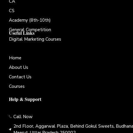
CA
CS
Academy (8th-10th)
General Competition
Useful Links
Digital Marketing Courses
Home
About Us
Contact Us
Courses
Help & Support
Call Now
2nd Floor, Aggarwal Plaza, Behind Gokul Sweets, Budhana
Meerut, Uttar Pradesh 250002