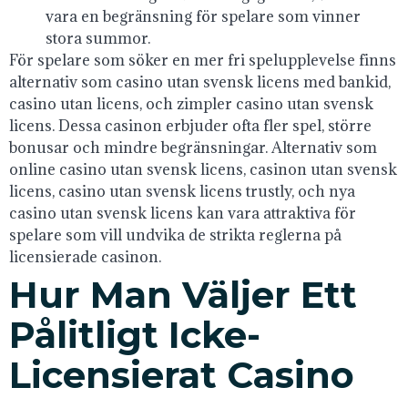
vara en begränsning för spelare som vinner
stora summor.
För spelare som söker en mer fri spelupplevelse finns
alternativ som casino utan svensk licens med bankid,
casino utan licens, och zimpler casino utan svensk
licens. Dessa casinon erbjuder ofta fler spel, större
bonusar och mindre begränsningar. Alternativ som
online casino utan svensk licens, casinon utan svensk
licens, casino utan svensk licens trustly, och nya
casino utan svensk licens kan vara attraktiva för
spelare som vill undvika de strikta reglerna på
licensierade casinon.
Hur Man Väljer Ett
Pålitligt Icke-
Licensierat Casino