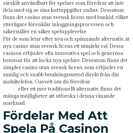
särskilt användbart för spelare som föredrar att inte
dela med sig av sina kortuppgifter online. Dessutom
finns det casino utan svensk licens med bankid, vilket
ytterligare förenklar inloggningsprocessen och
säkerställer en säker spelupplevelse.
För de som letar efter nya och spännande alternativ, är
nya casino utan svensk licens ett utmärkt val. Dessa
casinon erbjuder ofta innovativa spel och generösa
bonusar för att locka nya spelare. Dessutom finns det
zimpler casino utan svensk licens, som erbjuder en
smidig och snabb betalningsmetod direkt från din
mobiltelefon. Oavsett om du föredrar
casino utan
licens
eller ett mer traditionellt alternativ, finns det
många möjligheter att utforska i denna växande
marknad.
Fördelar Med Att
Spela På Casinon