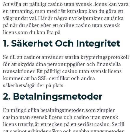
Att välja ett pålitligt casino utan svensk licens kan vara
en utmaning, men med rätt kunskap kan du göra ett
välgrundat val. Här är några nyckelpunkter att tänka
på när du söker efter ett online casino utan svensk
licens som du kan lita på.
1. Säkerhet Och Integritet
Se till att casinot använder starka krypteringsprotokoll
för att skydda dina personuppgifter och finansiella
transaktioner. Ett pålitligt casino utan svensk licens
kommer att ha SSL-certifikat och andra
säkerhetsåtgärder på plats.
2. Betalningsmetoder
En mängd olika betalningsmetoder, som zimpler
casino utan svensk licens och casino utan svensk
licens trustly, är ett tecken på ett seriöst casino. Se till
att casinot erbjuder säkra och snabba uttagsmetoder.