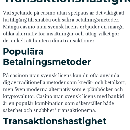
Vid spelande på casino utan spelpaus är det viktigt att
ha tillgång till snabba och säkra betalningsmetoder.
Många casino utan svensk licens erbjuder en mängd
olika alternativ för insättningar och uttag, vilket gör
det enkelt att hantera dina transaktioner.
Populära
Betalningsmetoder
På casinon utan svensk licens kan du ofta använda
dig av traditionella metoder som kredit- och betalkort,
men även moderna alternativ som e-plånböcker och
kryptovalutor. Casino utan svensk licens med bankid
är en populär kombination som säkerställer både
säkerhet och snabbhet i transaktionerna.
Transaktionshastighet