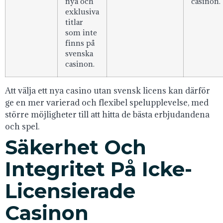
nya och
casinon.
exklusiva
titlar
som inte
finns på
svenska
casinon.
Att välja ett nya casino utan svensk licens kan därför
ge en mer varierad och flexibel spelupplevelse, med
större möjligheter till att hitta de bästa erbjudandena
och spel.
Säkerhet Och
Integritet På Icke-
Licensierade
Casinon