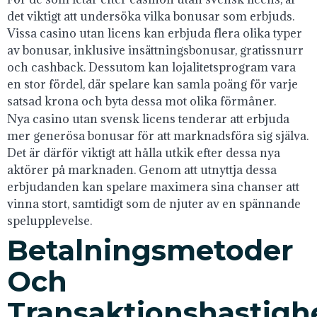
det viktigt att undersöka vilka bonusar som erbjuds.
Vissa casino utan licens kan erbjuda flera olika typer
av bonusar, inklusive insättningsbonusar, gratissnurr
och cashback. Dessutom kan lojalitetsprogram vara
en stor fördel, där spelare kan samla poäng för varje
satsad krona och byta dessa mot olika förmåner.
Nya casino utan svensk licens tenderar att erbjuda
mer generösa bonusar för att marknadsföra sig själva.
Det är därför viktigt att hålla utkik efter dessa nya
aktörer på marknaden. Genom att utnyttja dessa
erbjudanden kan spelare maximera sina chanser att
vinna stort, samtidigt som de njuter av en spännande
spelupplevelse.
Betalningsmetoder
Och
Transaktionshastigh