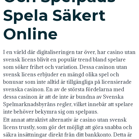
Spela Säkert
Online
I en värld där digitaliseringen tar över, har casino utan
svensk licens blivit en populär trend bland spelare
som söker frihet och variation. Dessa casinon utan
svensk licens erbjuder en mängd olika spel och
bonusar som inte alltid är tillgängliga på licensierade
svenska casinon. En av de största fördelarna med
dessa casinon är att de inte är bundna av Svenska
Spelmarknadsbyråns regler, vilket innebär att spelare
inte behöver bekymra sig om spelpaus.
Ett annat attraktivt alternativ är casino utan svensk
licens trustly, som gör det möjligt att göra snabba och
säkra insättningar direkt från ditt bankkonto. Detta är