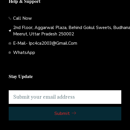
Help & Support
Call Now
2nd Floor, Aggarwal Plaza, Behind Gokul Sweets, Budhana
Meerut, Uttar Pradesh 250002
E-Mail- Ipc4ca2003@gmail.com
WhatsApp
Stay Update
Submit