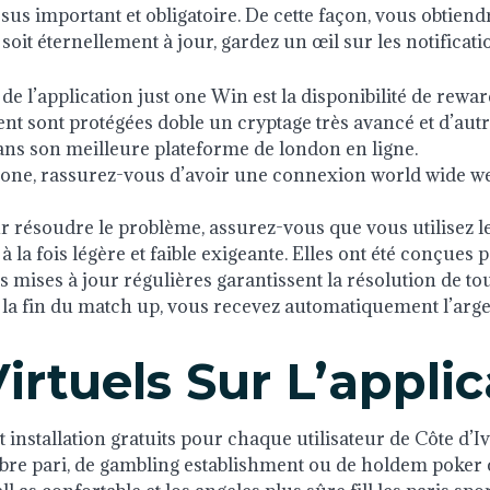
sus important et obligatoire. De cette façon, vous obtiend
it éternellement à jour, gardez un œil sur les notificati
n de l’application just one Win est la disponibilité de rewa
t sont protégées doble un cryptage très avancé et d’autr
ans son meilleure plateforme de london en ligne.
hone, rassurez-vous d’avoir une connexion world wide we
ur résoudre le problème, assurez-vous que vous utilisez l
 à la fois légère et faible exigeante. Elles ont été conçues
es mises à jour régulières garantissent la résolution de 
a fin du match up, vous recevez automatiquement l’argent 
Virtuels Sur L’appli
installation gratuits pour chaque utilisateur de Côte d’Ivo
obre pari, de gambling establishment ou de holdem poker 