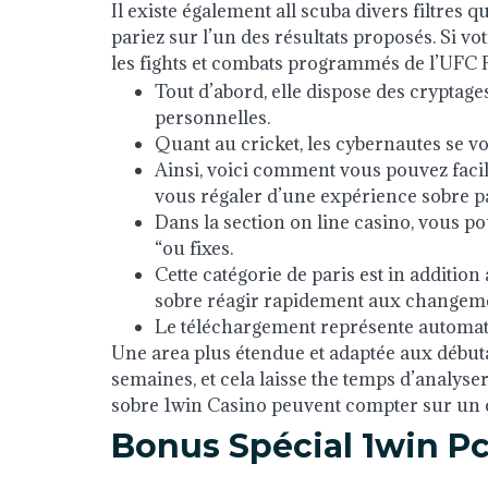
Il existe également all scuba divers filtres
pariez sur l’un des résultats proposés. Si v
les fights et combats programmés de l’UFC F
Tout d’abord, elle dispose des cryptage
personnelles.
Quant au cricket, les cybernautes se vo
Ainsi, voici comment vous pouvez facile
vous régaler d’une expérience sobre pa
Dans la section on line casino, vous p
“ou fixes.
Cette catégorie de paris est in additi
sobre réagir rapidement aux changemen
Le téléchargement représente automatiqu
Une area plus étendue et adaptée aux débu
semaines, et cela laisse the temps d’analyser
sobre 1win Casino peuvent compter sur un 
Bonus Spécial 1win P