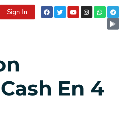
Sign In
on
Cash En 4