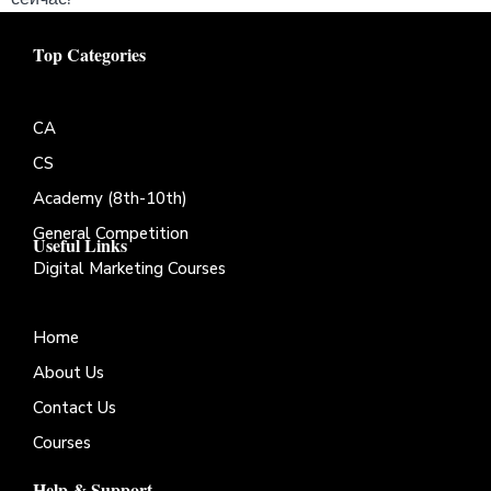
Top Categories
CA
CS
Academy (8th-10th)
General Competition
Useful Links
Digital Marketing Courses
Home
About Us
Contact Us
Courses
Help & Support