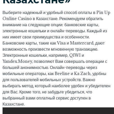
Выберите надежный и удобный способ оплаты в Pin Up
Online Casino в Казахстане. Рекомендуем обратить
внимание на следующие опции: банковские карты,
электронные кошельки и онлайн-переводы. Каждый из
них имеет свои преимущества и особенности.
Банковские карты, такие как Visa и Mastercard, дают
возможность произвести мгновенную транзакцию.
Электронные кошельки, например, QIWI и
Yandex.Money, позволяют Вам совершать операции с
большей анонимностью. Онлайн-переводы через
мобильные операторы, как Beeline и Ka Zach, удобны
для пользователей мобильных устройств. Важно
выбирать метод, который наиболее удобен и убедителен
для Вас. Кроме того, не забудьте убедиться, что
выбранный вами оплатный сервис доступен в
Казахстане.