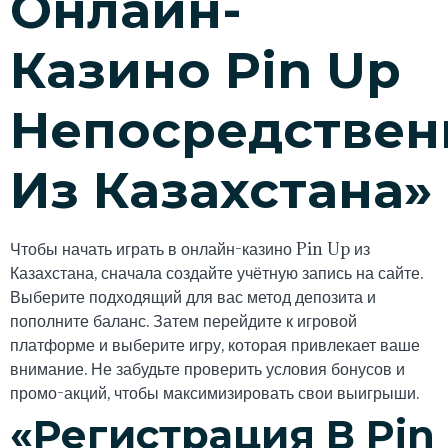
Онлайн-
Казино Pin Up
Непосредствен
Из Казахстана»
Чтобы начать играть в онлайн-казино Pin Up из
Казахстана, сначала создайте учётную запись на сайте.
Выберите подходящий для вас метод депозита и
пополните баланс. Затем перейдите к игровой
платформе и выберите игру, которая привлекает ваше
внимание. Не забудьте проверить условия бонусов и
промо-акций, чтобы максимизировать свои выигрыши.
«Регистрация В Pin