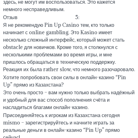
здесь, не могут им воспользоваться. Это кажется
немного несправедливым.
Отзыв
https://pin-up-141.com
5:
Я не рекомендую Pin Up Casino тем, кто только
начинает с online gambling. Это Kasino имеет
несколько сложный интерфейс, который может стать
obstacle для новичков. Кроме того, я столкнулся с
несколькими проблемами во время игры, и мне
пришлось обращаться в техническую поддержку.
Реакция их была rather slow, что немного разочаровало.
Хотите попробовать свои силы в онлайн-казино “Pin
Up” прямо из Казахстана?
Это очень просто – вам нужно только выбрать надёжный
и удобный для вас способ пополнения счёта и
насладиться благами онлайн-казино.
Присоединяйтесь к игрокам из Казахстана сегодня
mismo – зарегистрируйтесь и начните играть за
реальные деньги в онлайн-казино “Pin Up” прямо
сейчас!