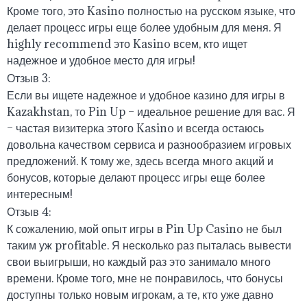
Кроме того, это Kasino полностью на русском языке, что
делает процесс игры еще более удобным для меня. Я
highly recommend это Kasino всем, кто ищет
надежное и удобное место для игры!
Отзыв 3:
Если вы ищете надежное и удобное казино для игры в
Kazakhstan, то Pin Up – идеальное решение для вас. Я
– частая визитерка этого Kasino и всегда остаюсь
довольна качеством сервиса и разнообразием игровых
предложений. К тому же, здесь всегда много акций и
бонусов, которые делают процесс игры еще более
интересным!
Отзыв 4:
К сожалению, мой опыт игры в Pin Up Casino не был
таким уж profitable. Я несколько раз пыталась вывести
свои выигрыши, но каждый раз это занимало много
времени. Кроме того, мне не понравилось, что бонусы
доступны только новым игрокам, а те, кто уже давно