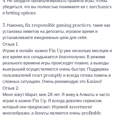
4. Не забудьте проанализировать правила игры, чтобы
убедиться, что вы полностью понимаете ее с mechanics
и betting options.
5. Наконец, fix responsible gaming practices, такие как
установка лимитов на депозиты, игровое время и
устанавливаете ежедневные цели для себя.
Отзыв 1:
Играю в онлайн-казино Pin Up уже несколько месяцев и
все время все складывается благополучно. В режиме
реального времени игры происходят плавно, а выводы
выигрышей осуществляются очень быстро. Поддержка
пользователей react promptly и всегда готова помочь в
сложных ситуациях. Очень рекомендую это Kasino!
Отзыв 2:
Меня зовут Марат, мне 28 лет. Я живу в Алматы и часто
играю в казино Pin Up. Я всегда доволен сервисом,
который они предлагают. Игровой assortment
многообразен, а бонусы являются очень profitable.