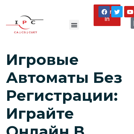
Sign
In
About Us
Игровые
Автоматы Без
Регистрации:
Играйте
Онлайн В