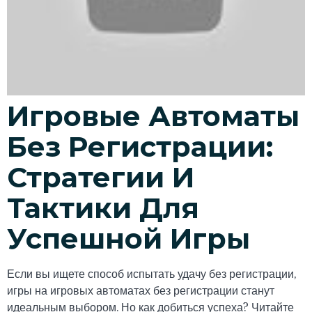
Игровые Автоматы
Без Регистрации:
Стратегии И
Тактики Для
Успешной Игры
Если вы ищете способ испытать удачу без регистрации,
игры на игровых автоматах без регистрации станут
идеальным выбором. Но как добиться успеха? Читайте