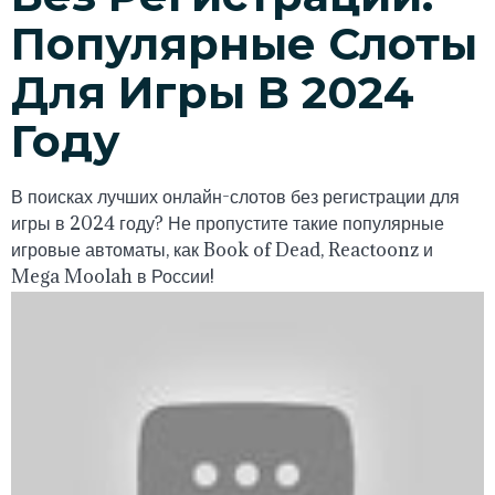
Популярные Слоты
Для Игры В 2024
Году
В поисках лучших онлайн-слотов без регистрации для
игры в 2024 году? Не пропустите такие популярные
игровые автоматы, как Book of Dead, Reactoonz и
Mega Moolah в России!