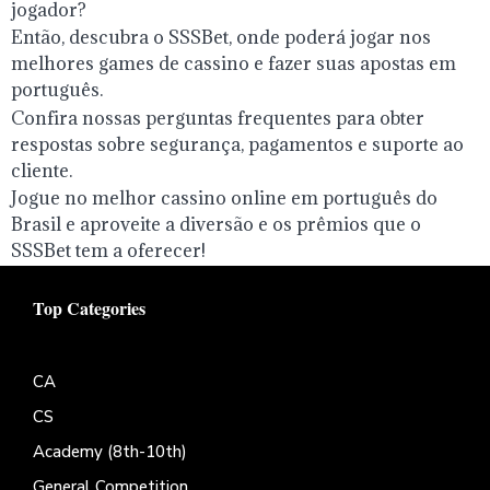
jogador?
Então, descubra o SSSBet, onde poderá jogar nos
melhores games de cassino e fazer suas apostas em
português.
Confira nossas perguntas frequentes para obter
respostas sobre segurança, pagamentos e suporte ao
cliente.
Jogue no melhor cassino online em português do
Brasil e aproveite a diversão e os prêmios que o
SSSBet tem a oferecer!
Top Categories
CA
CS
Academy (8th-10th)
General Competition