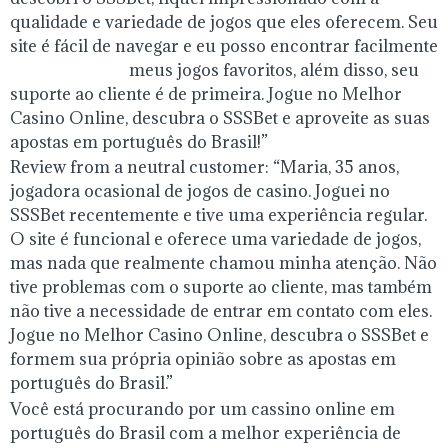
qualidade e variedade de jogos que eles oferecem. Seu
site é fácil de navegar e eu posso encontrar facilmente
sss-bet-br.com
meus jogos favoritos, além disso, seu
suporte ao cliente é de primeira. Jogue no Melhor
Casino Online, descubra o SSSBet e aproveite as suas
apostas em português do Brasil!”
Review from a neutral customer: “Maria, 35 anos,
jogadora ocasional de jogos de casino. Joguei no
SSSBet recentemente e tive uma experiência regular.
O site é funcional e oferece uma variedade de jogos,
mas nada que realmente chamou minha atenção. Não
tive problemas com o suporte ao cliente, mas também
não tive a necessidade de entrar em contato com eles.
Jogue no Melhor Casino Online, descubra o SSSBet e
formem sua própria opinião sobre as apostas em
português do Brasil.”
Você está procurando por um cassino online em
português do Brasil com a melhor experiência de