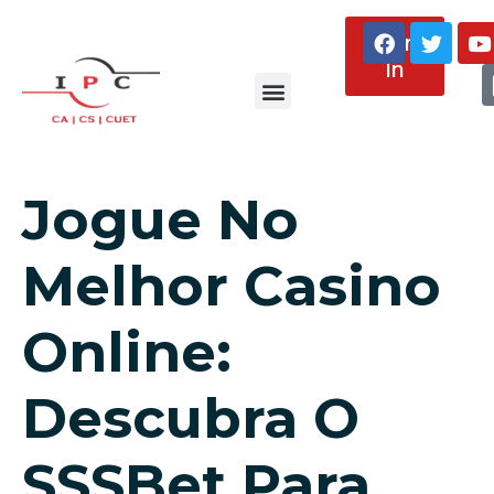
Sign
In
About Us
Jogue No
Melhor Casino
Online:
Descubra O
SSSBet Para