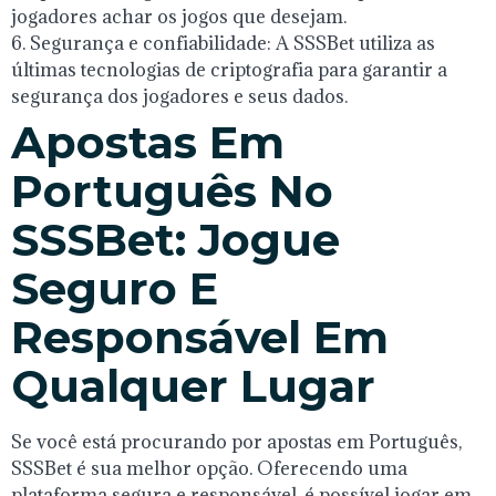
jogadores achar os jogos que desejam.
6. Segurança e confiabilidade: A SSSBet utiliza as
últimas tecnologias de criptografia para garantir a
segurança dos jogadores e seus dados.
Apostas Em
Português No
SSSBet: Jogue
Seguro E
Responsável Em
Qualquer Lugar
Se você está procurando por apostas em Português,
SSSBet é sua melhor opção. Oferecendo uma
plataforma segura e responsável, é possível jogar em