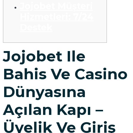
Jojobet Müşteri
Hizmetleri: 7/24
Destek
Jojobet Ile
Bahis Ve Casino
Dünyasına
Açılan Kapı –
Üyelik Ve Giriş