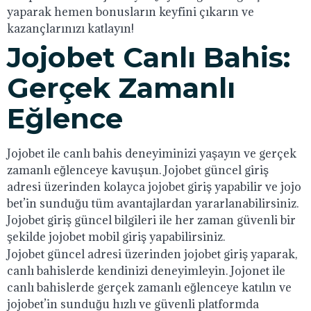
yaparak hemen bonusların keyfini çıkarın ve
kazançlarınızı katlayın!
Jojobet Canlı Bahis:
Gerçek Zamanlı
Eğlence
Jojobet ile canlı bahis deneyiminizi yaşayın ve gerçek
zamanlı eğlenceye kavuşun. Jojobet güncel giriş
adresi üzerinden kolayca jojobet giriş yapabilir ve jojo
bet’in sunduğu tüm avantajlardan yararlanabilirsiniz.
Jojobet giriş güncel bilgileri ile her zaman güvenli bir
şekilde jojobet mobil giriş yapabilirsiniz.
Jojobet güncel adresi üzerinden jojobet giriş yaparak,
canlı bahislerde kendinizi deneyimleyin. Jojonet ile
canlı bahislerde gerçek zamanlı eğlenceye katılın ve
jojobet’in sunduğu hızlı ve güvenli platformda