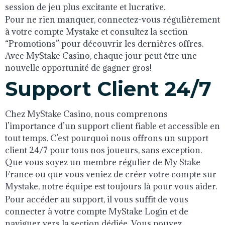
session de jeu plus excitante et lucrative.
Pour ne rien manquer, connectez-vous régulièrement
à votre compte Mystake et consultez la section
“Promotions” pour découvrir les dernières offres.
Avec MyStake Casino, chaque jour peut être une
nouvelle opportunité de gagner gros!
Support Client 24/7
Chez MyStake Casino, nous comprenons
l’importance d’un support client fiable et accessible en
tout temps. C’est pourquoi nous offrons un support
client 24/7 pour tous nos joueurs, sans exception.
Que vous soyez un membre régulier de My Stake
France ou que vous veniez de créer votre compte sur
Mystake, notre équipe est toujours là pour vous aider.
Pour accéder au support, il vous suffit de vous
connecter à votre compte MyStake Login et de
naviguer vers la section dédiée. Vous pouvez