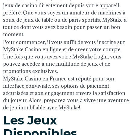
jeux de casino directement depuis votre appareil
préféré. Que vous soyez un amateur de machines à
sous, de jeux de table ou de paris sportifs, MyStake a
tout ce dont vous avez besoin pour passer un bon
moment.
Pour commencer, il vous suffit de vous inscrire sur
MyStake Casino en ligne et de créer votre compte.
Une fois que vous avez votre MyStake Login, vous
pouvez accéder à une multitude de jeux et de
promotions exclusives.
MyStake Casino en France est réputé pour son
interface conviviale, ses options de paiement
sécurisées et son engagement envers la satisfaction
du joueur. Alors, préparez-vous à vivre une aventure
de jeu inoubliable avec MyStake!
Les Jeux
Disponibles