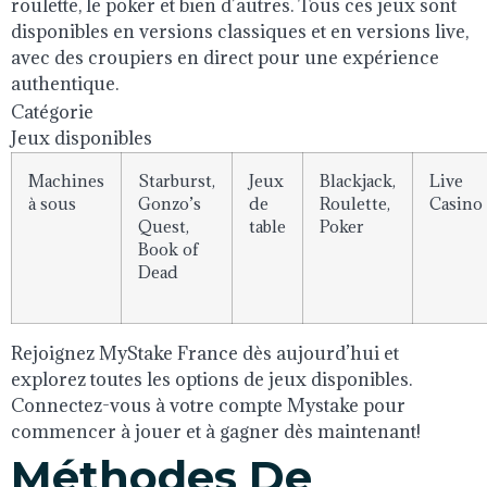
roulette, le poker et bien d’autres. Tous ces jeux sont
disponibles en versions classiques et en versions live,
avec des croupiers en direct pour une expérience
authentique.
Catégorie
Jeux disponibles
Machines
Starburst,
Jeux
Blackjack,
Live
à sous
Gonzo’s
de
Roulette,
Casino
Quest,
table
Poker
Book of
Dead
Rejoignez MyStake France dès aujourd’hui et
explorez toutes les options de jeux disponibles.
Connectez-vous à votre compte Mystake pour
commencer à jouer et à gagner dès maintenant!
Méthodes De