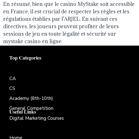
En résumé, bien que le casino MyStake soit accessible
en France, il est crucial de respecter les règles et les
régulations établies par l’ARJEL. En suivant ces
directives, les joueurs peuvent profiter de leurs
sessions de jeu en toute légalité et sécurité sur
mystake casino en ligne.
Top Categories
CA
CS
Academy (8th-10th)
General Competition
Useful Links
Digital Marketing Courses
Home