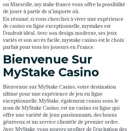
ou Marseille, my stake france vous offre la possibilité
de jouer à partir de n’importe où.
En résumé, si vous cherchez à vivre une expérience
de casino en ligne exceptionnelle, mystakes est
l’endroit idéal. Avec son design moderne, ses jeux
variés et son accès facile, mystake casino est le choix
parfait pour tous les joueurs en France.
Bienvenue Sur
MyStake Casino
Bienvenue sur MyStake Casino, votre destination
ultime pour une expérience de jeu en ligne
exceptionnelle. MyStake, également connu sous le
nom de MyStake Casino, est un casino en ligne qui
offre une variété de jeux passionnants, des bonus
généreux et un service clientèle de premier ordre.
Avec MyStake, vous pouvez profiter de l’excitation des