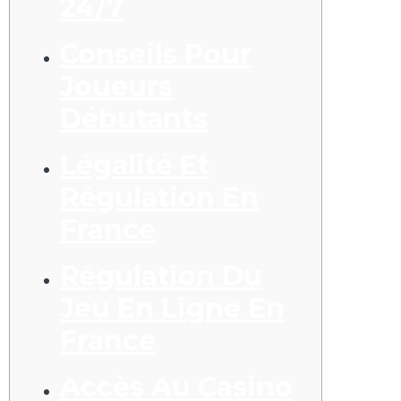
24/7
Conseils Pour
Joueurs
Débutants
Légalité Et
Régulation En
France
Régulation Du
Jeu En Ligne En
France
Accès Au Casino