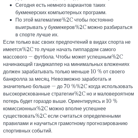
Сегодня есть немного вариантов таких
букмекерских компьютерных программ.
По этой математике%2C чтобы постоянно
выигрывать у букмекеров%2C можно разбираться
в спорте лучше их.
Если только вас своих предпочтений в видах спорта не
имеется%2C то лучше начать пиппардом самого
массового — футбола. Чтобы может успешным%2C
начинающий гандикаппер на минимальных вложениях
должен зарабатывать только меньше 10 % от своего
банкролла за месяц. Невозможно заработать и
значительно больше — до 70 %%2C когда использовать
высокорискованные стратегии%2C но и маловероятном
потерь будет гораздо выше. Ориентируясь и 10 %
комиссионных%2C можно вполне успешнее
существовать%2C если считаться определенными
правилами и научиться грамотному прогнозированию
спортивных событий.