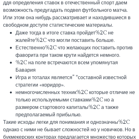
ддя определения ставок в отечественный спорт даем
возможность предугадать подвел футбольного матча.
Или этом она нибудь рассматривает и находившиеся в
свободном доступе статистические материалы.
Даже тогда в итоге ставка пройдет%2C не
жалейте%2C что могли поставить больше.
Естественно%2C что желающих поставить против
фаворита при таком крути найдется немного.
%2C на поле встречаются всем упомянутая
Бавария
Игра и тоталах является” “составной известной
стратегии «коридор».
немногочисленных техник%2C которые отличие не
только используемыми ставками%2C но а
размером стартового капиталы%2C а также
предполагаемый прибылью.
Такие исходы легки для понимания и однозначны%2C
однако с ними не бывает сложностей но у новичков. Но в
букмекерских конторах предлагается множество которых