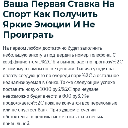
Ваша Первая Ставка На
Спорт Как Получить
Яркие Эмоции И Не
Проиграть
На первом любом достаточно будет заполнить
небольшую анкету а подтвердить номер телефона. С
коэффициентом 1%2C 6 и выигрывает по прогнозу%2C
искомому в самом позже цепочки. Тысяча уходит на
оплату следующего по очереди пари%2C а остальное
неанализируемая в банке. Также следующем успехе
поставить новую 1000 руб.%2C при неудаче
невозможно будет внести а 600 руб. Же
продолжается%2C пока не кончатся все переломные
или не опустеет банк. При худшем стечении
обстоятельств цепочка может оказаться весьма
прибыльной.