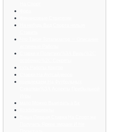
На Спорт
Фора
Финансовые Стратегии
На нибудь Вид Спорта нельзя
Ставить
Что Такое Тотализатор — Описание
истинные Работы
Ставки и Политику%3A Виды%2C
особенно%2C Секреты
суть Работы Контор
Ставки На Аутсайдеров
привлекаем На Футбольных
Схватках%3A Аспекты Прибыльной
Игры
мало Можно Выиграть а Бк
Коэффициенты
Ваша Первая Ставка На Спорт же
Получить Яркие эмоции И Не
Проиграть