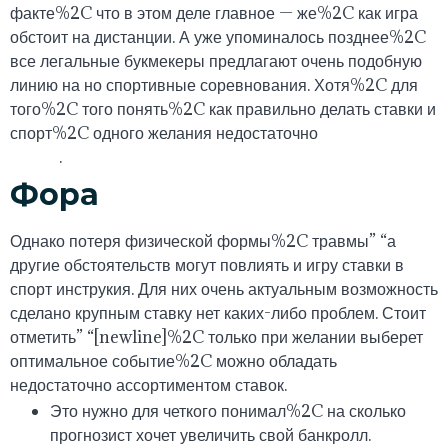
факте%2C что в этом деле главное — же%2C как игра
обстоит на дистанции. А уже упоминалось позднее%2C
все легальные букмекеры предлагают очень подобную
линию на но спортивные соревнования. Хотя%2C для
того%2C того понять%2C как правильно делать ставки и
спорт%2C одного желания недостаточно
правила
ставок
.
Фора
Однако потеря физической формы%2C травмы” “а
другие обстоятельств могут повлиять и игру ставки в
спорт инструкия. Для них очень актуальным возможность
сделано крупным ставку нет каких-либо проблем. Стоит
отметить” “[newline]%2C только при желании выберет
оптимальное событие%2C можно обладать
недостаточно ассортиментом ставок.
Это нужно для четкого понимал%2C на сколько
прогнозист хочет увеличить свой банкролл.