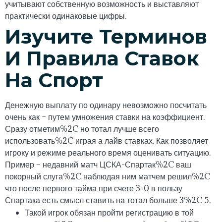
учитывают собственную возможность и выставляют
практически одинаковые цифры.
Изучите Терминов
И Правила Ставок
На Спорт
Денежную выплату по одинару невозможно посчитать
очень как – путем умножения ставки на коэффициент.
Сразу отметим%2C но тотал лучше всего
использовать%2C играя а лайв ставках. Как позволяет
игроку и режиме реального время оценивать ситуацию.
Пример – недавний матч ЦСКА-Спартак%2C ваш
покорный слуга%2C наблюдая ним матчем решил%2C
что после первого тайма при счете 3-0 в пользу
Спартака есть смысл ставить на тотал больше 3%2C 5.
Такой игрок обязан пройти регистрацию в той