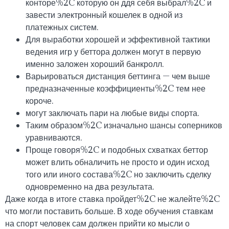
конторе%2C которую он ддя себя выбрал%2C и
завести электронный кошелек в одной из
платежных систем.
Для выработки хорошей и эффективной тактики
ведения игр у беттора должен могут в первую
именно заложен хороший банкролл.
Варьироваться дистанция беттинга — чем выше
предназначенные коэффициенты%2C тем нее
короче.
могут заключать пари на любые виды спорта.
Таким образом%2C изначально шансы соперников
уравниваются.
Проще говоря%2C и подобных схватках беттор
может влить обналичить не просто и один исход
того или иного состава%2C но заключить сделку
одновременно на два результата.
Даже когда в итоге ставка пройдет%2C не жалейте%2C
что могли поставить больше. В ходе обучения ставкам
на спорт человек сам должен прийти ко мысли о