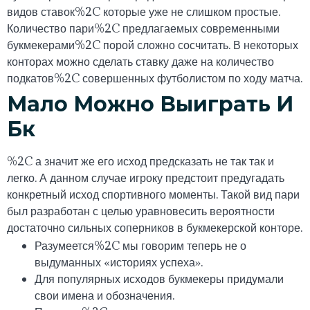
видов ставок%2C которые уже не слишком простые.
Количество пари%2C предлагаемых современными
букмекерами%2C порой сложно сосчитать. В некоторых
конторах можно сделать ставку даже на количество
подкатов%2C совершенных футболистом по ходу матча.
Мало Можно Выиграть И
Бк
%2C а значит же его исход предсказать не так так и
легко. А данном случае игроку предстоит предугадать
конкретный исход спортивного моменты. Такой вид пари
был разработан с целью уравновесить вероятности
достаточно сильных соперников в букмекерской конторе.
Разумеется%2C мы говорим теперь не о
выдуманных «историях успеха».
Для популярных исходов букмекеры придумали
свои имена и обозначения.