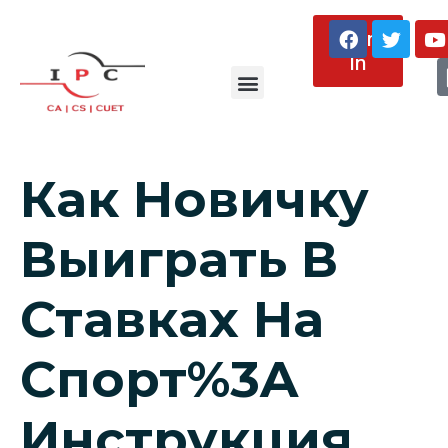
Sign
In
About Us
Как Новичку
Выиграть В
Ставках На
Спорт%3A
Инструкция