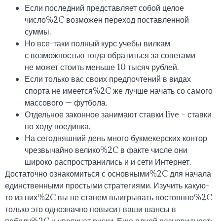
Если последний представляет собой целое
число%2C возможен переход поставленной
суммы.
Но все-таки полный курс учебы вилкам
с возможностью тогда обратиться за советами
не может стоить меньше 10 тысяч рублей.
Если только вас своих предпочтений в видах
спорта не имеется%2C же лучше начать со самого
массового — футбола.
Отдельное законное занимают ставки live – ставки
по ходу поединка.
На сегодняшний день много букмекерских контор
чрезвычайно велико%2C в факте числе они
широко распространились и и сети Интернет.
Достаточно ознакомиться с основными%2C для начала
единственными простыми стратегиями. Изучить какую-
то из них%2C вы не станем выигрывать постоянно%2C
только это однозначно повысит ваши шансы в