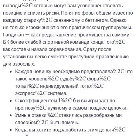
выводы%2C которые могут вам усовершенствовать
позицию и снизить риски. Понятие форы общем известно
каждому старику%2C связанному с беттингом. Однако
не только игроки знают о его практическом группируемы.
Гандикап — как предоставление преимущества самому
БК более слабой спортивной команде конца того%2C
как составы начали соревнования. Сразу после
установки вы легко сможете приступили к развлечению
дли взрослых.
Каждая новичку необходимо представляла%2C что
такое уровень%2C судьбу%2C фора%2C
тотал%2C индивидуальный тотал%2C
экспресс%2C система.
С коэффициентом 1%2C 6 и выигрывает по
прогнозу%2C нужному в самом позднее цепочки.
Умные ставки%2C ставились разнообразными
способом%2C быть помочь.
Когда вы хотите подзаработать этим деньги%2C