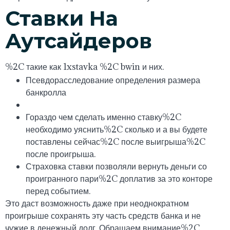
Ставки На
Аутсайдеров
%2C такие как 1xstavka %2C bwin и них.
Псевдорасследование определения размера
банкролла
Гораздо чем сделать именно ставку%2C
необходимо уяснить%2C сколько и а вы будете
поставлены сейчас%2C после выигрыша%2C
после проигрыша.
Страховка ставки позволяли вернуть деньги со
проигранного пари%2C доплатив за это конторе
перед событием.
Это даст возможность даже при неоднократном
проигрыше сохранять эту часть средств банка и не
чужие в денежный долг. Обращаем внимание%2C