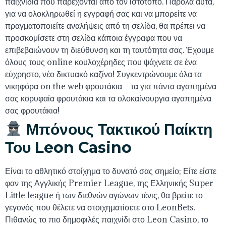
παιχνίδια που παρέχονται από τον ιστότοπο. Παρόλα αυτά,
για να ολοκληρωθεί η εγγραφή σας και να μπορείτε να
πραγματοποιείτε αναλήψεις από τη σελίδα, θα πρέπει να
προσκομίσετε στη σελίδα κάποια έγγραφα που να
επιβεβαιώνουν τη διεύθυνση και τη ταυτότητα σας. Έχουμε
όλους τους online κουλοχέρηδες που ψάχνετε σε ένα
εύχρηστο, νέο δικτυακό καζίνο! Συγκεντρώνουμε όλα τα
νικηφόρα on the web φρουτάκια – τα για πάντα αγαπημένα
σας κορυφαία φρουτάκια και τα ολοκαίνουργια αγαπημένα
σας φρουτάκια!
Μπόνους Τακτικού Παίκτη
Του Leon Casino
Είναι το αθλητικό στοίχημα το δυνατό σας σημείο; Είτε είστε
φαν της Αγγλικής Premier League, της Ελληνικής Super
Little league ή των διεθνών αγώνων τένις, θα βρείτε το
γεγονός που θέλετε να στοιχηματίσετε στο LeonBets.
Πιθανώς το πιο δημοφιλές παιχνίδι στο Leon Casino, το