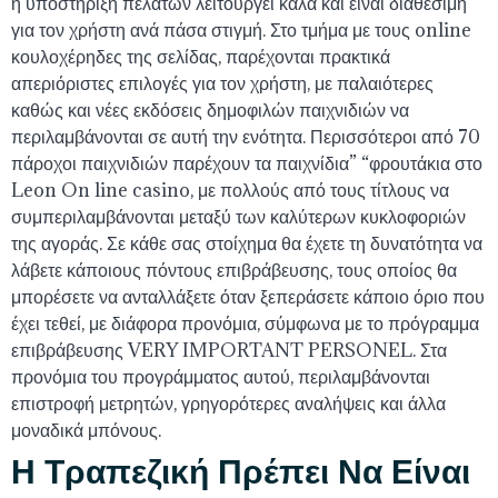
η υποστήριξη πελατών λειτουργεί καλά και είναι διαθέσιμη
για τον χρήστη ανά πάσα στιγμή. Στο τμήμα με τους online
κουλοχέρηδες της σελίδας, παρέχονται πρακτικά
απεριόριστες επιλογές για τον χρήστη, με παλαιότερες
καθώς και νέες εκδόσεις δημοφιλών παιχνιδιών να
περιλαμβάνονται σε αυτή την ενότητα. Περισσότεροι από 70
πάροχοι παιχνιδιών παρέχουν τα παιχνίδια” “φρουτάκια στο
Leon On line casino, με πολλούς από τους τίτλους να
συμπεριλαμβάνονται μεταξύ των καλύτερων κυκλοφοριών
της αγοράς. Σε κάθε σας στοίχημα θα έχετε τη δυνατότητα να
λάβετε κάποιους πόντους επιβράβευσης, τους οποίος θα
μπορέσετε να ανταλλάξετε όταν ξεπεράσετε κάποιο όριο που
έχει τεθεί, με διάφορα προνόμια, σύμφωνα με το πρόγραμμα
επιβράβευσης VERY IMPORTANT PERSONEL. Στα
προνόμια του προγράμματος αυτού, περιλαμβάνονται
επιστροφή μετρητών, γρηγορότερες αναλήψεις και άλλα
μοναδικά μπόνους.
Η Τραπεζική Πρέπει Να Είναι