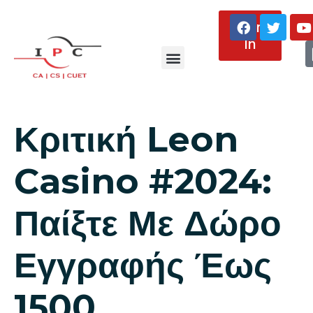
Sign
In
About Us
️κριτική Leon
Casino #2024:
Παίξτε Με Δώρο
Εγγραφής Έως
1500