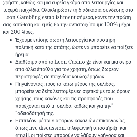
χρήστη, καθώς και μια ευρεία γκάμα από λειτουργίες και
τυχερά παιχνίδια. Ολοκληρώστε τη διαδικασία σύνδεσης στο
Leon Gambling establishment σήμερα, κάντε την πρώτη
σας κατάθεση και εμείς θα την αντιστοιχίσουμε 100% μέχρι
και 200 λίρες.
Έχουμε επίσης σωστή λειτουργία και αυστηρή
πολιτική κατά της απάτης, ώστε να μπορείτε να παίζετε
ήρεμα.
Διαθέσιμα από το Leon Casino gr είναι και μια σειρά
από άλλα έπαθλα για τον χρήστη, όπως δωρεάν
περιστροφές σε παιχνίδια κουλοχέρηδων.
Πηγαίνοντας προς το κάτω μέρος της σελίδας,
μπορείτε να δείτε λεπτομέρειες σχετικά με τους όρους
χρήσης, τους κανόνες και τις προσφορές που
παρέχονται από τη σελίδα, καθώς και για την”
“αδειοδότησή της.
Επιπλέον, μέσω διαφόρων καναλιών επικοινωνίας
όπως live discussion, τηλεφωνική υποστήριξη και
email, οι παίκτες μπορούν να λάβουν γρήγορα και