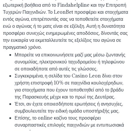
εξωτερική βοήθεια από το Findahelpline και την Επιτροπή
Τυχερών Παιχνιδιών. Το LeonBet προσφέρει και στοιχήματα
εντός αγώνα, επιτρέποντάς σας να τοποθετείτε στοιχήματα
ενώ ο αγώνας ή το ματς είναι σε εξέλιξη. Αυτή η δυνατότητα
προσφέρει συνεχώς ενημερωμένες αποδόσεις, δίνοντάς σας
την ευκαιρία να εκμεταλλευτείτε τις εξελίξεις του αγώνα σε
πραγματικό χρόνο.
Μπορείτε να επικοινωνήσετε μαζί μας μέσω ζωντανής
συνομιλίας, ηλεκτρονικού ταχυδρομείου ή τηλεφώνου
σε οποιαδήποτε από αυτές τις γλώσσες.
Συγκεκριμένα, η σελίδα του Casino Leon δίνει στον
χρήστη επιστροφή 10% σε παιχνίδια κουλοχέρηδων,
για στοιχήματα που έχουν τοποθετηθεί από το βράδυ
της Παρασκευής μέχρι και το πρωί της Δευτέρας.
Έτσι, αν έχετε οποιεσδήποτε ερωτήσεις ή ανησυχίες,
συμβουλευτείτε την ειδική ομάδα υποστήριξής μας.
Επίσης, το online καζίνο τους προσφέρει
συναρπαστικές επιλογές παιχνιδιών με εντυπωσιακά