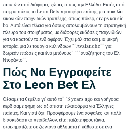
παικτών από διάφορες χώρες όπως την Ελλάδα. Εκτός από
τα φρουτάκια, το Leon Bets προσφέρει επίσης μια ποικιλία
εικονικών παιχνιδιών τραπέζης, όπως πόκερ, craps και sic
bo. Αυτά είναι τέλεια για όσους απολαμβάνουν τη στρατηγική
πλευρά του στοιχήματος, με διάφορες εκδόσεις παιχνιδιών
για να κρατούν το ενδιαφέρον. Έχει μάλιστα και μια μικρή
ιστορία, μια λειτουργία κυλίνδρων “”Avalanche”” για
δωρεάν πτώσεις και ένα μπόνους” “””αναζήτησης του Ελ
Ντοράντο””.
Πώς Να Εγγραφείτε
Στο Leon Bet Ελ
Θέσαμε τα θεμέλια γι’ αυτό το” “3 years ago και γρήγορα
κερδίσαμε φήμη ως αξιόπιστη πλατφόρμα για Έλληνες
παίκτες. Και γιατί όχι; Προσφέρουμε ένα ασφαλές και πολύ
διασκεδαστικό περιβάλλον, είτε παίζετε φρουτάκια,
στοιχηματίζετε σε ζωντανά αθλήματα ή κάθεστε σε ένα