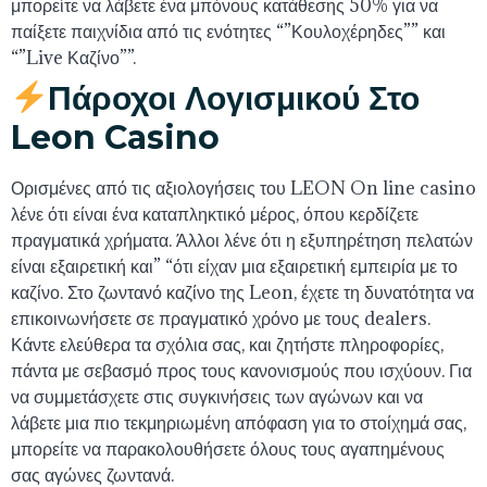
μπορείτε να λάβετε ένα μπόνους κατάθεσης 50% για να
παίξετε παιχνίδια από τις ενότητες “”Κουλοχέρηδες”” και
“”Live Καζίνο””.
Πάροχοι Λογισμικού Στο
Leon Casino
Ορισμένες από τις αξιολογήσεις του LEON On line casino
λένε ότι είναι ένα καταπληκτικό μέρος, όπου κερδίζετε
πραγματικά χρήματα. Άλλοι λένε ότι η εξυπηρέτηση πελατών
είναι εξαιρετική και” “ότι είχαν μια εξαιρετική εμπειρία με το
καζίνο. Στο ζωντανό καζίνο της Leon, έχετε τη δυνατότητα να
επικοινωνήσετε σε πραγματικό χρόνο με τους dealers.
Κάντε ελεύθερα τα σχόλια σας, και ζητήστε πληροφορίες,
πάντα με σεβασμό προς τους κανονισμούς που ισχύουν. Για
να συμμετάσχετε στις συγκινήσεις των αγώνων και να
λάβετε μια πιο τεκμηριωμένη απόφαση για το στοίχημά σας,
μπορείτε να παρακολουθήσετε όλους τους αγαπημένους
σας αγώνες ζωντανά.