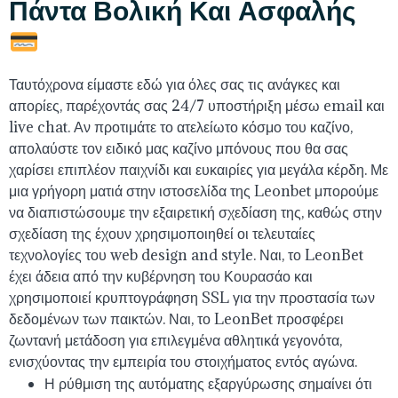
Πάντα Βολική Και Ασφαλής
Ταυτόχρονα είμαστε εδώ για όλες σας τις ανάγκες και
απορίες, παρέχοντάς σας 24/7 υποστήριξη μέσω email και
live chat. Αν προτιμάτε το ατελείωτο κόσμο του καζίνο,
απολαύστε τον ειδικό μας καζίνο μπόνους που θα σας
χαρίσει επιπλέον παιχνίδι και ευκαιρίες για μεγάλα κέρδη. Με
μια γρήγορη ματιά στην ιστοσελίδα της Leonbet μπορούμε
να διαπιστώσουμε την εξαιρετική σχεδίαση της, καθώς στην
σχεδίαση της έχουν χρησιμοποιηθεί οι τελευταίες
τεχνολογίες του web design and style. Ναι, το LeonBet
έχει άδεια από την κυβέρνηση του Κουρασάο και
χρησιμοποιεί κρυπτογράφηση SSL για την προστασία των
δεδομένων των παικτών. Ναι, το LeonBet προσφέρει
ζωντανή μετάδοση για επιλεγμένα αθλητικά γεγονότα,
ενισχύοντας την εμπειρία του στοιχήματος εντός αγώνα.
Η ρύθμιση της αυτόματης εξαργύρωσης σημαίνει ότι