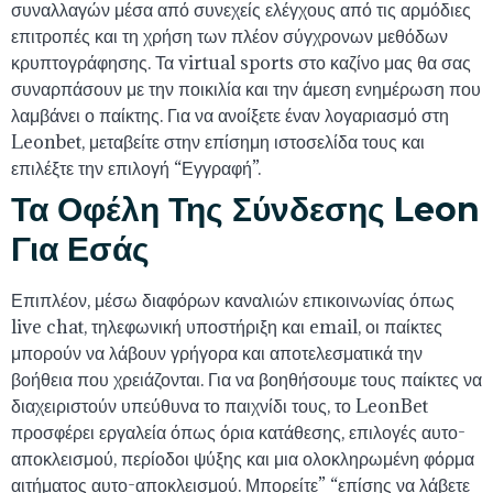
συναλλαγών μέσα από συνεχείς ελέγχους από τις αρμόδιες
επιτροπές και τη χρήση των πλέον σύγχρονων μεθόδων
κρυπτογράφησης. Τα virtual sports στο καζίνο μας θα σας
συναρπάσουν με την ποικιλία και την άμεση ενημέρωση που
λαμβάνει ο παίκτης. Για να ανοίξετε έναν λογαριασμό στη
Leonbet, μεταβείτε στην επίσημη ιστοσελίδα τους και
επιλέξτε την επιλογή “Εγγραφή”.
Τα Οφέλη Της Σύνδεσης Leon
Για Εσάς
Επιπλέον, μέσω διαφόρων καναλιών επικοινωνίας όπως
live chat, τηλεφωνική υποστήριξη και email, οι παίκτες
μπορούν να λάβουν γρήγορα και αποτελεσματικά την
βοήθεια που χρειάζονται. Για να βοηθήσουμε τους παίκτες να
διαχειριστούν υπεύθυνα το παιχνίδι τους, το LeonBet
προσφέρει εργαλεία όπως όρια κατάθεσης, επιλογές αυτο-
αποκλεισμού, περίοδοι ψύξης και μια ολοκληρωμένη φόρμα
αιτήματος αυτο-αποκλεισμού. Μπορείτε” “επίσης να λάβετε