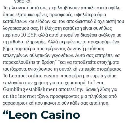
γραφικά.
Τα πλεονεκτήματά σας περιλαμβάνουν αποκλειστικά οφέλη,
όπως εξατομικευμένες προσφορές, υψηλότερα όρια
καταθέσεων και εξόδων και τον αποκλειστικό διαχειριστή του
λογαριασμού σας. Η ελάχιστη κατάθεση είναι συνήθως
περίπου 10 EYP, αλλά αυτό μπορεί να διαφέρει ανάλογα με
τη μέθοδο πληρωμής. Αλλά περιμένετε, το προχωράμε ένα
βήμα παραπέρα προσφέροντας ζωντανή μετάδοση
επιλεγμένων αθλητικών γεγονότων. Αυτό σας επιτρέπει να
παρακολουθείτε τη δράση” “και να τοποθετείτε στοιχήματα
ταυτόχρονα, ενισχύοντας τη συνολική εμπειρία στοιχήματος.
Το Leonbet online casino, προσφέρει μια ευρεία γκάμα
επιλογών στον χρήστη για στοιχηματισμό. Το Leon
Gambling establishment αποτελεί την ιδανική λύση για
on the internet τζόγο, προσφέροντας μια πληθώρα από
χαρακτηριστικά που ικανοποιούν κάθε σας απαίτηση.
“leon Casino