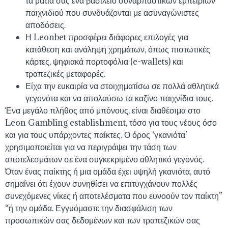
τα μάτια σας ένα βασίλειο συναρπαστικών εμπειριών
παιχνιδιού που συνδυάζονται με ασυναγώνιστες
αποδόσεις.
Η Leonbet προσφέρει διάφορες επιλογές για
κατάθεση και ανάληψη χρημάτων, όπως πιστωτικές
κάρτες, ψηφιακά πορτοφόλια (e-wallets) και
τραπεζικές μεταφορές.
Είχα την ευκαιρία να στοιχηματίσω σε πολλά αθλητικά
γεγονότα και να απολαύσω τα καζίνο παιχνίδια τους.
Ένα μεγάλο πλήθος από μπόνους, είναι διαθέσιμα στο
Leon Gambling establishment, τόσο για τους νέους όσο
και για τους υπάρχοντες παίκτες. Ο όρος ‘γκανιότα’
χρησιμοποιείται για να περιγράψει την τάση των
αποτελεσμάτων σε ένα συγκεκριμένο αθλητικό γεγονός.
Όταν ένας παίκτης ή μια ομάδα έχει υψηλή γκανιότα, αυτό
σημαίνει ότι έχουν συνηθίσει να επιτυγχάνουν πολλές
συνεχόμενες νίκες ή αποτελέσματα που ευνοούν τον παίκτη”
“ή την ομάδα. Εγγυόμαστε την διασφάλιση των
προσωπικών σας δεδομένων και των τραπεζικών σας