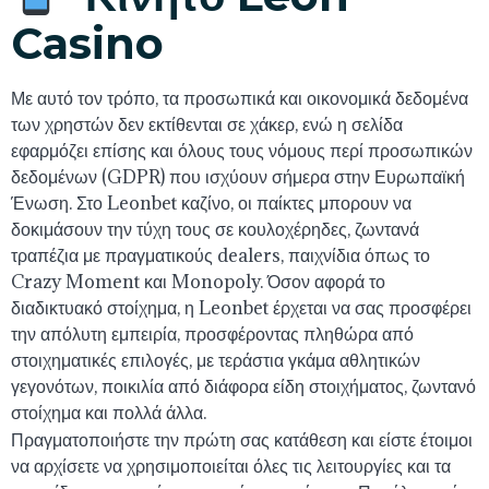
Casino
Με αυτό τον τρόπο, τα προσωπικά και οικονομικά δεδομένα
των χρηστών δεν εκτίθενται σε χάκερ, ενώ η σελίδα
εφαρμόζει επίσης και όλους τους νόμους περί προσωπικών
δεδομένων (GDPR) που ισχύουν σήμερα στην Ευρωπαϊκή
Ένωση. Στο Leonbet καζίνο, οι παίκτες μπορουν να
δοκιμάσουν την τύχη τους σε κουλοχέρηδες, ζωντανά
τραπέζια με πραγματικούς dealers, παιχνίδια όπως το
Crazy Moment και Monopoly. Όσον αφορά το
διαδικτυακό στοίχημα, η Leonbet έρχεται να σας προσφέρει
την απόλυτη εμπειρία, προσφέροντας πληθώρα από
στοιχηματικές επιλογές, με τεράστια γκάμα αθλητικών
γεγονότων, ποικιλία από διάφορα είδη στοιχήματος, ζωντανό
στοίχημα και πολλά άλλα.
Πραγματοποιήστε την πρώτη σας κατάθεση και είστε έτοιμοι
να αρχίσετε να χρησιμοποιείται όλες τις λειτουργίες και τα