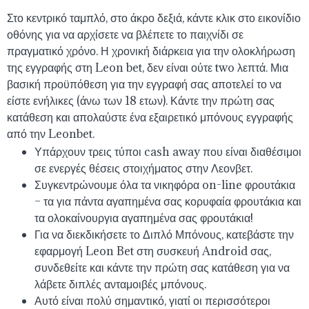
Στο κεντρικό ταμπλό, στο άκρο δεξιά, κάντε κλικ στο εικονίδιο
οθόνης για να αρχίσετε να βλέπετε το παιχνίδι σε
πραγματικό χρόνο. Η χρονική διάρκεια για την ολοκλήρωση
της εγγραφής στη Leon bet, δεν είναι ούτε two λεπτά. Μια
βασική προϋπόθεση για την εγγραφή σας αποτελεί το να
είστε ενήλικες (άνω των 18 ετων). Κάντε την πρώτη σας
κατάθεση και απολαύστε ένα εξαιρετικό μπόνους εγγραφής
από την Leonbet.
Υπάρχουν τρεις τύποι cash away που είναι διαθέσιμοι
σε ενεργές θέσεις στοιχήματος στην Λεονβετ.
Συγκεντρώνουμε όλα τα νικηφόρα on-line φρουτάκια
– τα για πάντα αγαπημένα σας κορυφαία φρουτάκια και
τα ολοκαίνουργια αγαπημένα σας φρουτάκια!
Για να διεκδικήσετε το Διπλό Μπόνους, κατεβάστε την
εφαρμογή Leon Bet στη συσκευή Android σας,
συνδεθείτε και κάντε την πρώτη σας κατάθεση για να
λάβετε διπλές ανταμοιβές μπόνους.
Αυτό είναι πολύ σημαντικό, γιατί οι περισσότεροι