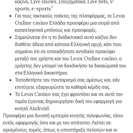
καζίνο, Live shows, Στοιχηματικά, Live bets, V-
sports, e-sports.”
Για τους τακτικούς παίκτες της πλατφόρμας, το Leon
Online casino Ελλάδα προσφέρει μια σειρά από
καταπληκτικά μπόνους και προσφορές.
Σημειώνεται ότι η το διαδικτυακό αυτό καζίνο δεν
διαθέτει άδεια από κάποια Ελληνική αρχή, κάτι που
σημαίνει ότι σε οποιαδήποτε αντιδικία προκύψει
μεταξύ του χρήστη και του Leon Online casino, ο
χρήστης δεν μπορεί να διεκδικήσει τα δικαιώματά του
στα Ελληνικά δικαστήρια.
Τοποθετήστε τον πονταρισμό σας αμέσως και, εάν
επιτύχετε, εξαργυρώστε τα καθαρά κέρδη σας.
Το Leon Casino σας έχει φροντίσει και σε αυτό τον
τομέα έχοντας δημιουργήσει δική του εφαρμογή για
κινητά Android.
Προσφέρει μια δυνατή εμπειρία κινητής τηλεφωνίας, τόσο
εντός εφαρμογής όσο και με τον ιστότοπο. Λείπει σε
ορισμένους τομείς, όπως η υποστήριξη πελατών και οι