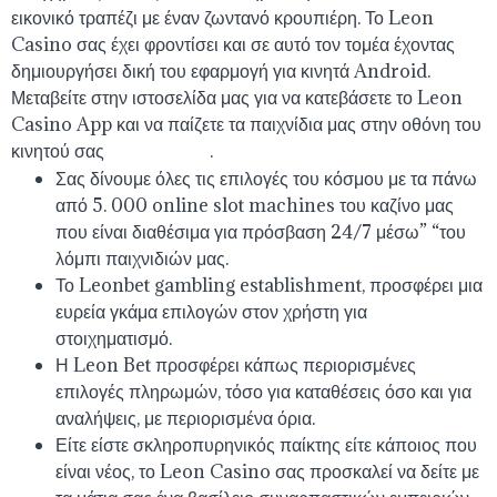
εικονικό τραπέζι με έναν ζωντανό κρουπιέρη. Το Leon
Casino σας έχει φροντίσει και σε αυτό τον τομέα έχοντας
δημιουργήσει δική του εφαρμογή για κινητά Android.
Μεταβείτε στην ιστοσελίδα μας για να κατεβάσετε το Leon
Casino App και να παίζετε τα παιχνίδια μας στην οθόνη του
κινητού σας
leon casino
.
Σας δίνουμε όλες τις επιλογές του κόσμου με τα πάνω
από 5. 000 online slot machines του καζίνο μας
που είναι διαθέσιμα για πρόσβαση 24/7 μέσω” “του
λόμπι παιχνιδιών μας.
Το Leonbet gambling establishment, προσφέρει μια
ευρεία γκάμα επιλογών στον χρήστη για
στοιχηματισμό.
Η Leon Bet προσφέρει κάπως περιορισμένες
επιλογές πληρωμών, τόσο για καταθέσεις όσο και για
αναλήψεις, με περιορισμένα όρια.
Είτε είστε σκληροπυρηνικός παίκτης είτε κάποιος που
είναι νέος, το Leon Casino σας προσκαλεί να δείτε με