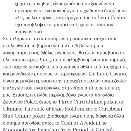
χρήστες συνήθως είναι χαμένοι όταν ξεκινάνε να
ποντάρουν σε ένα καινούργιο παιχνίδι που δεν ξέρουν
όλες τις λειτουργίες του, πράγμα που το Leon Casino
έχει προβλέψει και μπορεί να ξεχωρίσει από τον
ανταγωνισμό.
Συμπληρώστε τα απαιτούμενα προσωπικά στοιχεία και
ακολουθήστε τα βήματα για την επιβεβαίωση του
λογαριασμού σας. Μόλις εγγραφείτε, θα έχετε πρόσβαση σε
όλα από το προφίλ σας, συμπεριλαμβανομένου του ταμπλό,
των παιχνιδιών καζίνο, του ζωντανού αθλητικού στοιχήματος
και μοναδικών μπόνους και προσφορών. Στο Leon Casino,
δίνουμε μεγάλη έμφαση στην παροχή ασφαλών τραπεζικών
επιλογών που είναι εύκολες στη χρήση από τους παίκτες
μας. Επίσης, η σελίδα περιλαμβάνει γνωστά παιχνίδια
ζωντανού Poker, όπως το Three Card Online poker, το
Ultimate The state of texas Hold’em και το Caribbean
Stud Online poker. Διαθέσιμα είναι επίσης διάφορα άλλα
διάσημα παιχνίδια όπως το Cash or Accident, το
Monopoly Are living, το Crazy Period, το Gonzo’s