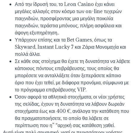
Από την ίδρυσή του, το Leon Casino έχει κάνει
μεγάλες αλλαγές στον κόσμο των on-line τυχερών
παιχνιδιών, προσφέροντας μια μεγάλη ποικιλία
παιχνιδιών, τεράστια μπόνους, πλήρη ασφάλεια και
άψογη εξυπηρέτηση..
Υπάρχουν επίσης και τα Bet Games, όπως τα
Skyward, Instant Lucky 7 και Ζάρια Μονομαχία και
πολλά άλλα.
Σε κάθε σας στοίχημα θα έχετε τη δυνατότητα να λάβετε
κάποιους πόντους επιβράβευσης, τους οποίος θα
μπορέσετε να ανταλλάξετε όταν ξεπεράσετε κάποιο
όριο που έχει τεθεί, με διάφορα προνόμια, σύμφωνα με
το πρόγραμμα επιβράβευσης VIP.
Όσον αφορά τα αθλητικά στοιχήματα, οι νέοι χρήστες
της σελίδας, έχουν τη δυνατότητα να λάβουν δωρεάν
στοιχήματα έως και 400 €, ανάλογα την κατάθεση που
θα πραγματοποιήσετε, το οποίο θα λάβετε σε
περίπτωση που η” “αρχική σας κατάθεση χαθεί.
Αυτό είναι πολύ σημαντικό, γιατί οι περισσότεροι χρήστες