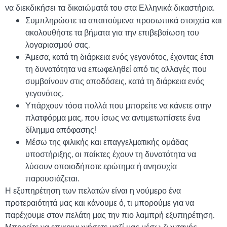
να διεκδικήσει τα δικαιώματά του στα Ελληνικά δικαστήρια.
Συμπληρώστε τα απαιτούμενα προσωπικά στοιχεία και
ακολουθήστε τα βήματα για την επιβεβαίωση του
λογαριασμού σας.
Άμεσα, κατά τη διάρκεια ενός γεγονότος, έχοντας έτσι
τη δυνατότητα να επωφεληθεί από τις αλλαγές που
συμβαίνουν στις αποδόσεις, κατά τη διάρκεια ενός
γεγονότος.
Υπάρχουν τόσα πολλά που μπορείτε να κάνετε στην
πλατφόρμα μας, που ίσως να αντιμετωπίσετε ένα
δίλημμα απόφασης!
Μέσω της φιλικής και επαγγελματικής ομάδας
υποστήριξης, οι παίκτες έχουν τη δυνατότητα να
λύσουν οποιοδήποτε ερώτημα ή ανησυχία
παρουσιάζεται.
Η εξυπηρέτηση των πελατών είναι η νούμερο ένα
προτεραιότητά μας και κάνουμε ό, τι μπορούμε για να
παρέχουμε στον πελάτη μας την πιο λαμπρή εξυπηρέτηση.