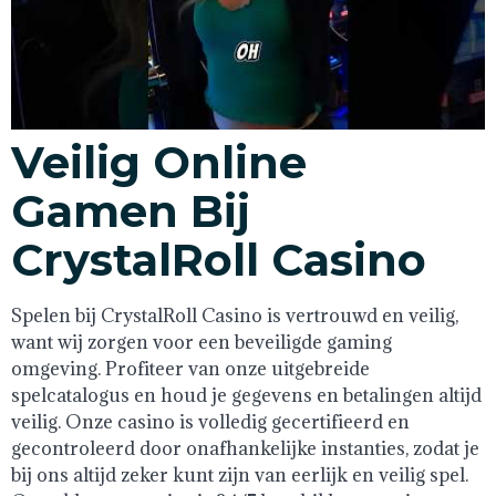
Veilig Online
Gamen Bij
CrystalRoll Casino
Spelen bij CrystalRoll Casino is vertrouwd en veilig,
want wij zorgen voor een beveiligde gaming
omgeving. Profiteer van onze uitgebreide
spelcatalogus en houd je gegevens en betalingen altijd
veilig. Onze casino is volledig gecertifieerd en
gecontroleerd door onafhankelijke instanties, zodat je
bij ons altijd zeker kunt zijn van eerlijk en veilig spel.