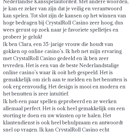
Nederlandse Kansspelautoriteit. Met andere woorden,
je kan er zeker van zijn dat je veilig en verantwoord
kan spelen. Tot slot zijn de kansen op het winnen van
hoge bedragen bij CrystalRoll Casino zeer hoog, dus
wees gerust op zoek naar je favoriete spelletjes en
probeer je geluk!
Ik ben Clara, een 35-jarige vrouw die houdt van
gokken op online casino’s. Ik heb net mijn ervaring
met CrystalRoll Casino gedeeld en ik ben zeer
tevreden. Het is een van de beste Nederlandstalige
online casino’s waar ik ooit heb gespeeld. Het is
gemakkelijk om zich aan te melden en het benutten is
ook erg eenvoudig. Het design is mooi en modern en
het benutten is zeer intuïtief.
Ik heb een paar spellen geprobeerd en ze werken
allemaal perfect. Het is ook heel gemakkelijk om een
storting te doen en uw winsten op te halen. Het
klantendienst is ook heel behulpzaam en antwoordt
snel op vragen. Ik kan CrystalRoll Casino echt