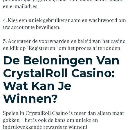
en e-mailadres.
4. Kies een uniek gebruikersnaam en wachtwoord om
uw account te beveiligen.
5. Accepteer de voorwaarden en beleid van het casino
en klik op “Registreren” om het proces af te ronden.
De Beloningen Van
CrystalRoll Casino:
Wat Kan Je
Winnen?
Spelen in CrystalRoll Casino is meer dan alleen maar
gokken – het is ook de kans om unieke en
indrukwekkende rewards te winnen!