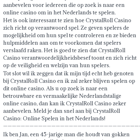
aanbevelen voor iedereen die op zoek is naar een
online casino om in het Nederlands te spelen.
Het is ook interessant te zien hoe CrystalRoll Casino
zich richt op verantwoord spel. Ze geven spelers de
mogelijkheid om hun spel te controleren en ze bieden
hulpmiddelen aan om te voorkomen dat spelers
verslaafd raken. Het is goed te zien dat CrystalRoll
Casino verantwoordelijkheidsbesef toont en zich richt
op de veiligheid en welzijn van hun spelers.
Tot slot wil ik zeggen dat ik mijn tijd echt heb genoten
bij CrystalRoll Casino en ik zal zeker blijven spelen op
dit online casino. Als u op zoek is naar een
betrouwbare en vermaakelijke Nederlandstalige
online casino, dan kan ik CrystalRoll Casino zeker
aanbevelen. Meld je dan snel aan bij CrystalRoll
Casino: Online Spelen in het Nederlands!
———————————————————————————————
Ik ben Jan, een 45-jarige man die houdt van gokken