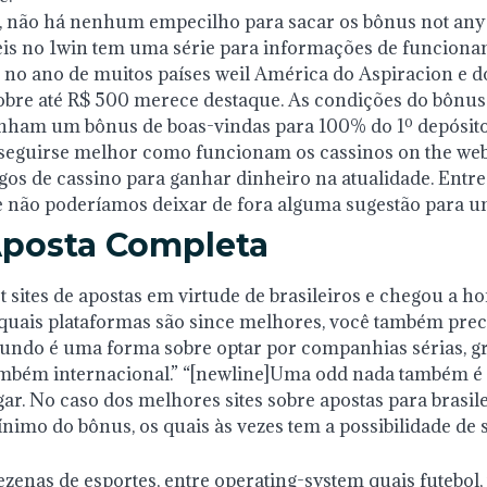
, não há nenhum empecilho para sacar os bônus not any 
s no 1win tem uma série para informações de funcionam
l no ano de muitos países weil América do Aspiracion e do 
sobre até R$ 500 merece destaque. As condições do bônus
nham um bônus de boas-vindas para 100% do 1º depósito 
ra seguirse melhor como funcionam os cassinos on the web
gos de cassino para ganhar dinheiro na atualidade. Entre
ue não poderíamos deixar de fora alguma sugestão para um
Aposta Completa
 sites de apostas em virtude de brasileiros e chegou a h
r quais plataformas são since melhores, você também pre
undo é uma forma sobre optar por companhias sérias, g
ambém internacional.” “[newline]Uma odd nada também é d
r. No caso dos melhores sites sobre apostas para brasil
nimo do bônus, os quais às vezes tem a possibilidade de 
ezenas de esportes, entre operating-system quais futebol, 