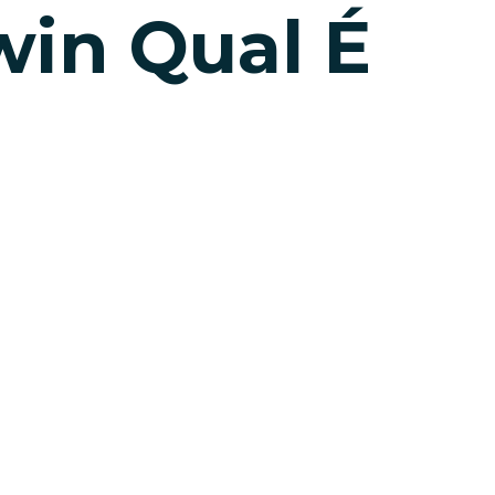
win Qual É