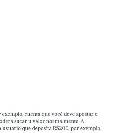
r exemplo, cuenta que você deve apostar o
 poderá sacar u valor normalmente. A
Um usuário que deposita R$200, por exemplo,