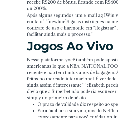
recebe R$200 de bônus, ficando com R$400
ou 200%.
Após alguns segundos, um e-mail ag 1Win vi
contato.” “[newline]Siga as instruções na 
contrato de uso e harmonie em “Registrar”.
facilitar ainda mais o processo.”
Jogos Ao Vivo
Nessa plataforma, você também pode apostar 
americanas lo que a NBA, NATIONAL FOOT
recente e não tem tantos anos de bagagem. Ai
feitos no mercado internacional. É verdade
ainda assim é interessante” “elizabeth pre
óbvio que a Superbet não poderia esquecer
simply no primeiro depósito
1win bonus ca
O prazo de validade diz respeito ao sp
Para facilitar a sua vida, nós do Netfl
expresamente para você envidar onlin