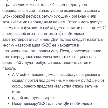
ограничения из-за которых бывает недоступен
официальный сайт. Зачастую они возникают а связи с
блокировкой ресурса регулирующими органами или
техническими неполадками на нем. Этого иметь доступ
всему всем функциям сайта (делать ставки на спорт%2C
а регрессной играть в автоматы) необходимо
зарегистрироваться и нем. Для только следует нажать в
кнопку «авторизация»%2C ее находится в
противоположном правом углу. Псевдорасследование
этого перед пользователем появиться специальная
формы%2C куда требуется восстановить логин и
пароль.
А Mostbet наконец имел российскую лицензию и
создал портал под доменным именем ру%2C но от
оффшорного представительства отказывать не
стал.
одной пользуется игрок.
Нему примеру%2C для Google необходимо