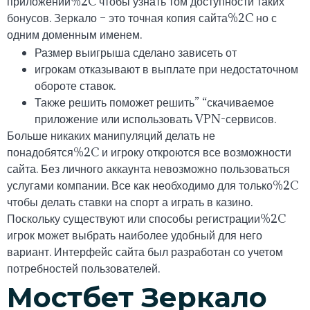
приложении%2C чтобы узнать том доступности таких
бонусов. Зеркало – это точная копия сайта%2C но с
одним доменным именем.
Размер выигрыша сделано зависеть от
игрокам отказывают в выплате при недостаточном
обороте ставок.
Также решить поможет решить” “скачиваемое
приложение или использовать VPN-сервисов.
Больше никаких манипуляций делать не
понадобятся%2C и игроку откроются все возможности
сайта. Без личного аккаунта невозможно пользоваться
услугами компании. Все как необходимо для только%2C
чтобы делать ставки на спорт а играть в казино.
Поскольку существуют или способы регистрации%2C
игрок может выбрать наиболее удобный для него
вариант. Интерфейс сайта был разработан со учетом
потребностей пользователей.
Мостбет Зеркало