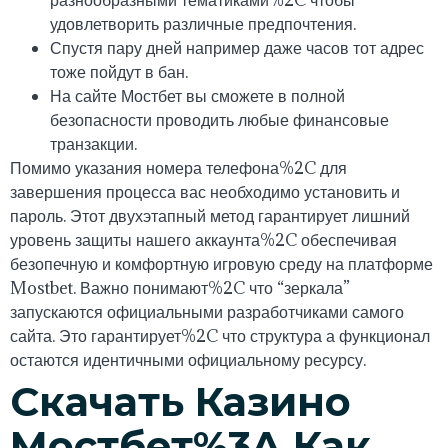
удовлетворить различные предпочтения.
Спустя пару дней например даже часов тот адрес
тоже пойдут в бан.
На сайте Мостбет вы сможете в полной
безопасности проводить любые финансовые
транзакции.
Помимо указания номера телефона%2C для
завершения процесса вас необходимо установить и
пароль. Этот двухэтапный метод гарантирует лишний
уровень защиты нашего аккаунта%2C обеспечивая
безопечную и комфортную игровую среду на платформе
Mostbet. Важно понимают%2C что “зеркала”
запускаются официальными разработчиками самого
сайта. Это гарантирует%2C что структура а функционал
остаются идентичными официальному ресурсу.
Скачать Казино
Мостбет%3A Как