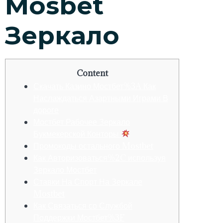
Mosbet
Зеркало
Content
Скачать Казино Мостбет%3A Как
Наслаждаться Азартными Играми В
дороге
Мостбет Рабочее Зеркало
Букмекерской Конторы
Промокоды остального Mostbet
Как Авторизоваться%2C используя
Зеркало Мостбет
Ставки На Спорт На Зеркале
Mostbet
Как Связаться со Службой
Поддержки Мостбет%3F