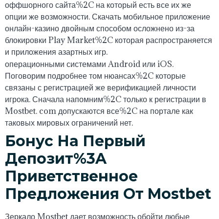
оффшорного сайта%2C на который есть все их же
опции же возможности. Скачать мобильное приложение
онлайн-казино двойным способом осложнено из-за
блокировки Play Market%2C которая распространяется
и приложения азартных игр.
операционными системами Android или iOS.
Поговорим подробнее том нюансах%2C которые
связаны с регистрацией же верификацией личности
игрока. Сначала напомним%2C только к регистрации в
Mostbet. com допускаются все%2C на портале как
таковых мировых ограничений нет.
Бонус На Первый
Депозит%3A
Приветственное
Предложения От Mostbet
Зеркало Mostbet дает возможность обойти любые