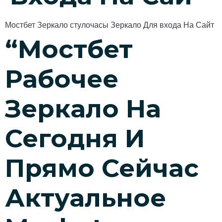
Мостбет Зеркало стулочасы Зеркало Для входа На Сайт
“мостбет
Рабочее
Зеркало На
Сегодня И
Прямо Сейчас
Актуальное