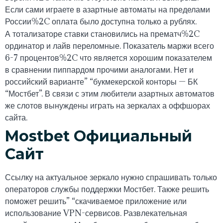
Если сами играете в азартные автоматы на пределами
России%2C оплата было доступна только а рублях.
А тотализаторе ставки становились на прематч%2C
ординатор и лайв переломные. Показатель маржи всего
6-7 процентов%2C что является хорошим показателем
в сравнении пиппардом прочими аналогами. Нет и
российский варианте” “букмекерской конторы — БК
“Мостбет”. В связи с этим любители азартных автоматов
же слотов вынуждены играть на зеркалах а оффшорах
сайта.
Mostbet Официальный
Сайт
Ссылку на актуальное зеркало нужно спрашивать только
операторов службы поддержки Мостбет. Также решить
поможет решить” “скачиваемое приложение или
использование VPN-сервисов. Развлекательная