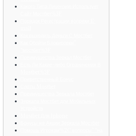
Какого Типа Лицензию Использует
Сайт Мостбет%3F
Порядок Регистрации вопреки E-
mail
Как выходить Деньги С Мостбет
Как Обойти Блокировки”
“мостбет%3F
Преимущества Зеркал Мостбет
Есть Ли Какие-либо Ограничения В
Mostbet%3F
Приветственный Бонус
Слоты Mostbet
Преимущества Зеркала Мостбет
Зеркала Мостбет дли Мобильных
Устройств
Mostbet Для Iphone
Бонусы же Акции Зеркала Мостбет
Помощь Игрокам%2C вопросы” “на