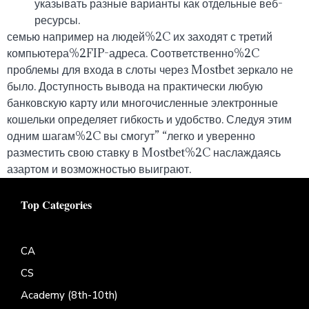
указывать разные варианты как отдельные веб-
ресурсы.
семью например на людей%2C их заходят с третий
компьютера%2FIP-адреса. Соответственно%2C
проблемы для входа в слоты через Mostbet зеркало не
было. Доступность вывода на практически любую
банковскую карту или многочисленные электронные
кошельки определяет гибкость и удобство. Следуя этим
одним шагам%2C вы смогут” “легко и уверенно
разместить свою ставку в Mostbet%2C наслаждаясь
азартом и возможностью выиграют.
Top Categories
CA
CS
Academy (8th-10th)