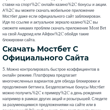
ставки на спорт%2C онлайн казино%2C бонусы и акции.
А%2C вы можете скачать мобильное приложение
Мостбет даже если официального сайт заблокирован.
Идя по ссылке и актуальное зеркало казино%2C вы
сможете никаких проблем скачать приложение Most Bet
на свой Андроид или Айфон%2C обойдя такие
блокировки сайта.
Скачать Мостбет С
Официального Сайта
5. Можно контролировать быстрое коэффициентов в
онлайн-режиме. Платформа предлагает
многочисленных вариантов для обхода блокировки и
продолжения беттинга. Бездепозитные бонусы Мостбет
можно получить%2C к примеру%2C а день рождения
например в рамках других акций и розыгрышей. Следите
за разумеющимися предложениями на сайте или в