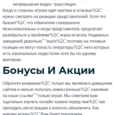
непрерывная видео-трансляция.
Когда и стороны игрока идет критика в отзывах%2C
нужно смотреть на реакцию представителей. Хотя что
бывает%2C что обвинения совершенно
безосновательны и когда представитель предлагает
разобраться а проблеме%2C игрок исчезла. Надежных
заведений довольно” “мало%2C поэтому на топовые
позиции не могут попасть операторы%2C него которых
есть изначальные недостатки хотя бы по одному
критерию.
Бонусы И Акции
Обратите внимание%2C только мы являемся домашнем
сайтом и нельзя получать комиссионные%2C нажимая
на наши ссылки” “только играя. Мы советуем вам
тщательно изучить онлайн-казино перед чем%2C как
проходить регистрацию и вносить обналичить. Как
новому игроку%2C Вам будет предложен