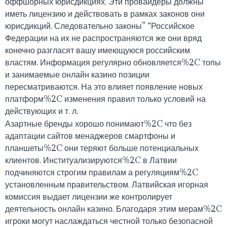
оффшорных юрисдикциях. Эти провайдеры должны
иметь лицензию и действовать в рамках законов они
юрисдикций. Следовательно законы” “Российское
Федерации на их не распространяются же они вряд
конечно разгласят вашу имеющуюся российским
властям. Информация регулярно обновляется%2C топы
и занимаемые онлайн казино позиции
пересматриваются. На это влияет появление новых
платформ%2C изменения правил только условий на
действующих и т. л.
Азартные бренды хорошо понимают%2C что без
адаптации сайтов менаджеров смартфоны и
планшеты%2C они теряют больше потенциальных
клиентов. Институализируются%2C в Латвии
подчиняются строгим правилам а регуляциям%2C
установленным правительством. Латвийская игорная
комиссия выдает лицензии же контролирует
деятельность онлайн казино. Благодаря этим мерам%2C
игроки могут наслаждаться честной только безопасной