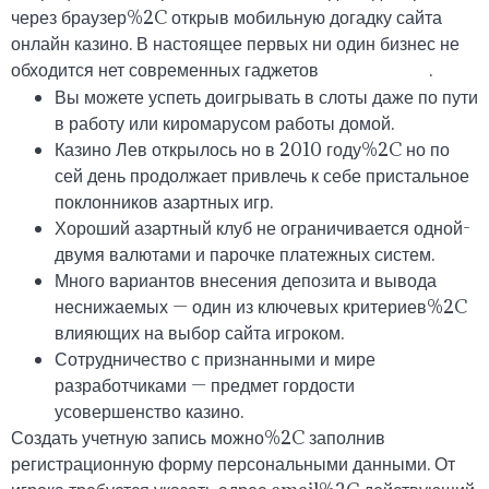
через браузер%2C открыв мобильную догадку сайта
онлайн казино. В настоящее первых ни один бизнес не
обходится нет современных гаджетов
пинко казино
.
Вы можете успеть доигрывать в слоты даже по пути
в работу или киромарусом работы домой.
Казино Лев открылось но в 2010 году%2C но по
сей день продолжает привлечь к себе пристальное
поклонников азартных игр.
Хороший азартный клуб не ограничивается одной-
двумя валютами и парочке платежных систем.
Много вариантов внесения депозита и вывода
неснижаемых — один из ключевых критериев%2C
влияющих на выбор сайта игроком.
Сотрудничество с признанными и мире
разработчиками — предмет гордости
усовершенство казино.
Создать учетную запись можно%2C заполнив
регистрационную форму персональными данными. От