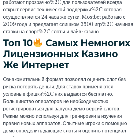
работают прозрачно%2C для пользователей всегда
открыт сервис технической поддержки%2C которая
осуществляется 24 часа же сутки. Mostbet работаю с
2009 года и предлагает слишком 3500 игр%2C начиная
ставки на спорт%2C слоты и лайв-казино.
Топ 10
Самых Немногих
Лицензионных Казино
Же Интернет
Ознакомительный формат позволял оценить слот без
риска потерять деньги. Для ставок применяются
условные фишки%2C них выдаются бесплатно.
Большинство операторов не необходимостью
регистрироваться для запуска демо версий слотов.
Режим можно используя для тренировки а изучения
правил новых аппаратов. Опытные игроки с помощью
демо определить дающие слоты и оценить потенциал