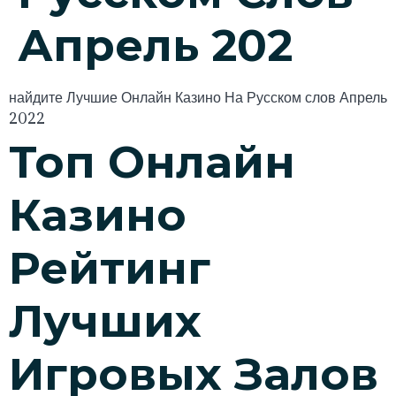
Апрель 202
найдите Лучшие Онлайн Казино На Русском слов Апрель
2022
Топ Онлайн
Казино
Рейтинг
Лучших
Игровых Залов