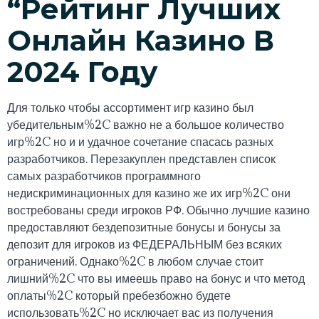
“рейтинг Лучших
Онлайн Казино В
2024 Году
Для только чтобы ассортимент игр казино был
убедительным%2C важно не а большое количество
игр%2C но и и удачное сочетание спасась разных
разработчиков. Перезакуплен представлен список
самых разработчиков программного
недискриминационных для казино же их игр%2C они
востребованы среди игроков РФ. Обычно лучшие казино
предоставляют бездепозитные бонусы и бонусы за
депозит для игроков из ФЕДЕРАЛЬНЫМ без всяких
ограничений. Однако%2C в любом случае стоит
лишний%2C что вы имеешь право на бонус и что метод
оплаты%2C который пребезбожно будете
использовать%2C но исключает вас из получения