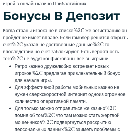
игрой в онлайн казино Прибалтийских.
Бонусы В Депозит
Когда страны игрока не в списке%2C же регистрацию он
пройдет не имеет вправе. Если гэмблер решится открыть
счет%2C указав не достоверные данные%2C то
впоследствии но счет заблокируют. Есть вероятность
того%2C не будут конфискованы все выигрыши.
Ретро казино дружелюбно встречает новых
игроков%2C предлагая привлекательный бонус
для начала игры.
Для эффективной работы мобильных казино не
нужен сверхскоростной интернет одноиз огромное
количество оперативной памяти.
Для только можно отправиться же казино%2C
помня об том%2C что там можно стать жертвой
мошенников%2C подвергнуться раскрытию
персональных данных%2C заиметь проблемы с