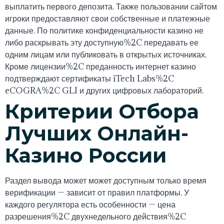
выплатить первого депозита. Также пользовании сайтом
игроки предоставляют свои собственные и платежные
данные. По политике конфиденциальности казино не
либо раскрывать эту доступную%2C передавать ее
одним лицам или публиковать в открытых источниках.
Кроме лицензии%2C преданность интернет казино
подтверждают сертификаты iTech Labs%2C
eCOGRA%2C GLI и других цифровых лабораторий.
Критерии Отбора
Лучших Онлайн-
Казино России
Раздел вывода может может доступным только время
верификации — зависит от правил платформы. У
каждого регулятора есть особенности — цена
разрешения%2C двухнедельного действия%2C