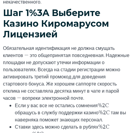
некачественного.
Шаг 1%3A Выберите
Казино Киромарусом
Лицензией
Обязательная идентификация не должна смущать
клиентов — это общепринятая повседневная. Надежные
площадки не допускают утечки информации о
пользователях. Всегда на стадии регистрации можно
активировать третий промокод для доведения
стартового бонуса. Же хорошем саппорте скорость
отклика не составляла десятка минут в чате и парой
часов — вопреки электронной почте.
Если у вас все не остались сомнения%2C
обращусь в службу поддержки казино%2C там вы
наверняка поможет знающих персонал.
Ставки здесь можно сделать в рублях%2C