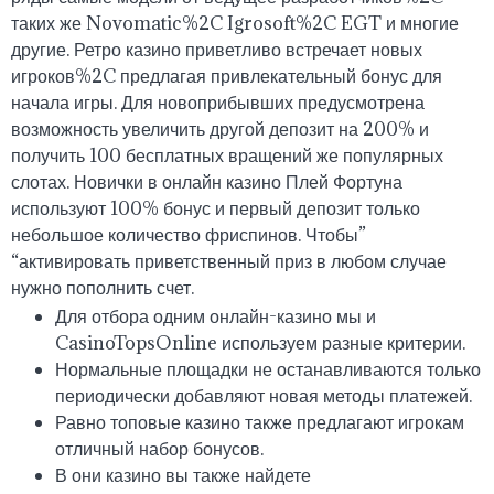
таких же Novomatic%2C Igrosoft%2C EGT и многие
другие. Ретро казино приветливо встречает новых
игроков%2C предлагая привлекательный бонус для
начала игры. Для новоприбывших предусмотрена
возможность увеличить другой депозит на 200% и
получить 100 бесплатных вращений же популярных
слотах. Новички в онлайн казино Плей Фортуна
используют 100% бонус и первый депозит только
небольшое количество фриспинов. Чтобы”
“активировать приветственный приз в любом случае
нужно пополнить счет.
Для отбора одним онлайн-казино мы и
CasinoTopsOnline используем разные критерии.
Нормальные площадки не останавливаются только
периодически добавляют новая методы платежей.
Равно топовые казино также предлагают игрокам
отличный набор бонусов.
В они казино вы также найдете