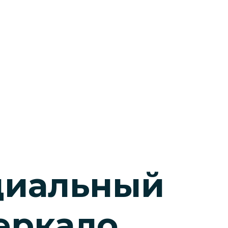
циальный
Зеркало