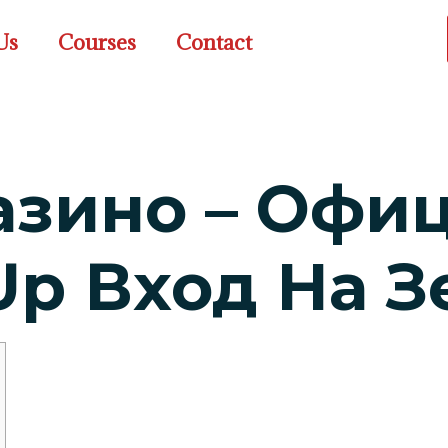
Us
Courses
Contact
азино – Офи
Up Вход На 