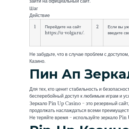
зайти на официальный сайт.
Шаг
Действие
1
Перейдите на сайт
2
Если вы уж
https://u-volga.ru/.
введите св
Не забудьте, что в случае проблем с доступо
Казино.
Пин Ап Зерка
Для тех, кто ценит стабильность и безопасно
бесперебойный доступ к любимым играм и усл
Зеркало Pin Up Casino – это резервный сайт,
продолжать наслаждаться всеми преимущества
Не теряйте время – используйте зеркало Pin 