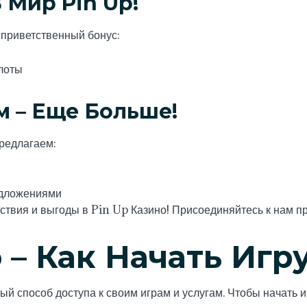
 Мир Pin Up!
 приветственный бонус:
лоты
 – Еще Больше!
предлагаем:
едложениями
ствия и выгоды в Pin Up Казино! Присоединяйтесь к нам п
 – Как Начать Игр
ый способ доступа к своим играм и услугам. Чтобы начать 