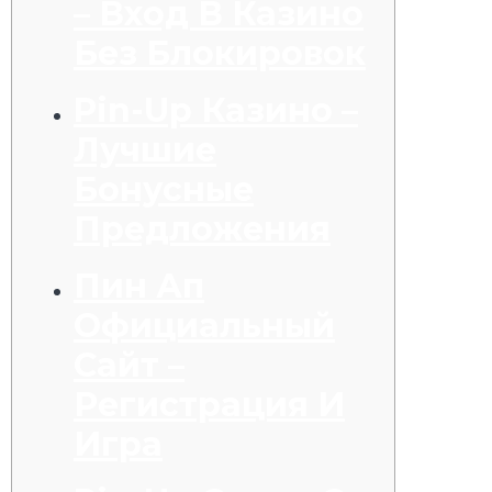
– Вход В Казино
Без Блокировок
Pin-Up Казино –
Лучшие
Бонусные
Предложения
Пин Ап
Официальный
Сайт –
Регистрация И
Игра