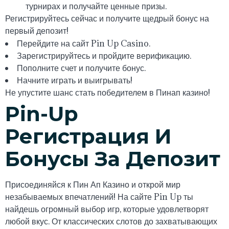
турнирах и получайте ценные призы.
Регистрируйтесь сейчас и получите щедрый бонус на
первый депозит!
Перейдите на сайт Pin Up Casino.
Зарегистрируйтесь и пройдите верификацию.
Пополните счет и получите бонус.
Начните играть и выигрывать!
Не упустите шанс стать победителем в Пинап казино!
Pin-Up
Регистрация И
Бонусы За Депозит
Присоединяйся к Пин Ап Казино и открой мир
незабываемых впечатлений! На сайте Pin Up ты
найдешь огромный выбор игр, которые удовлетворят
любой вкус. От классических слотов до захватывающих