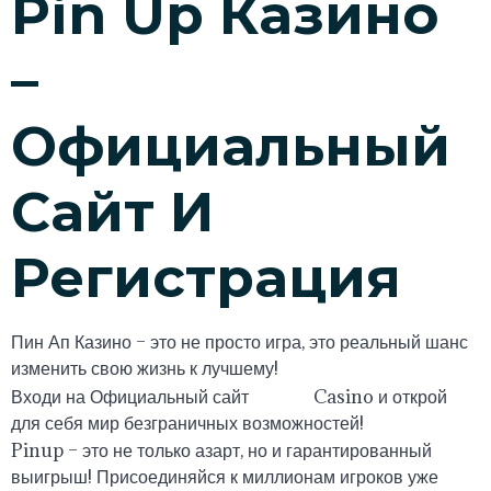
Pin Up Казино
–
Официальный
Сайт И
Регистрация
Пин Ап Казино – это не просто игра, это реальный шанс
изменить свою жизнь к лучшему!
Входи на Официальный сайт
pin up
Casino и открой
для себя мир безграничных возможностей!
Pinup – это не только азарт, но и гарантированный
выигрыш! Присоединяйся к миллионам игроков уже