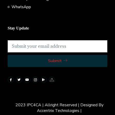
WhatsApp
Stay Update
Submit
2023 IPC4CA | Allright Reserved | Designed By
Accentrix Technologies |