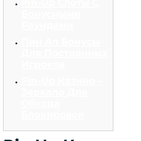
Pin-Up Слоты С
Бонусными
Раундами
Пин Ап Бонусы
Для Постоянных
Игроков
Pin-Up Казино –
Зеркало Для
Обхода
Блокировок