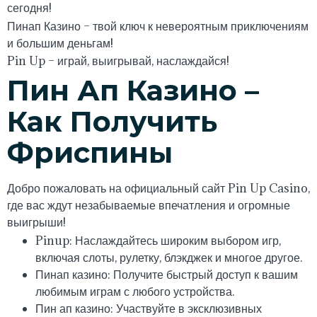
сегодня!
Пинап Казино – твой ключ к невероятным приключениям
и большим деньгам!
Pin Up – играй, выигрывай, наслаждайся!
Пин Ап Казино –
Как Получить
Фриспины
Добро пожаловать на официальный сайт Pin Up Casino,
где вас ждут незабываемые впечатления и огромные
выигрыши!
Pinup: Наслаждайтесь широким выбором игр,
включая слоты, рулетку, блэкджек и многое другое.
Пинап казино: Получите быстрый доступ к вашим
любимым играм с любого устройства.
Пин ап казино: Участвуйте в эксклюзивных