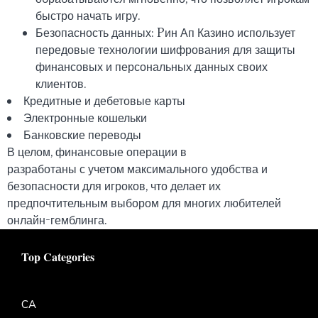
быстро начать игру.
Безопасность данных: Pин Ап Казино использует
передовые технологии шифрования для защиты
финансовых и персональных данных своих
клиентов.
Кредитные и дебетовые карты
Электронные кошельки
Банковские переводы
В целом, финансовые операции в
pin up казино
разработаны с учетом максимального удобства и
безопасности для игроков, что делает их
предпочтительным выбором для многих любителей
онлайн-гемблинга.
Top Categories
CA