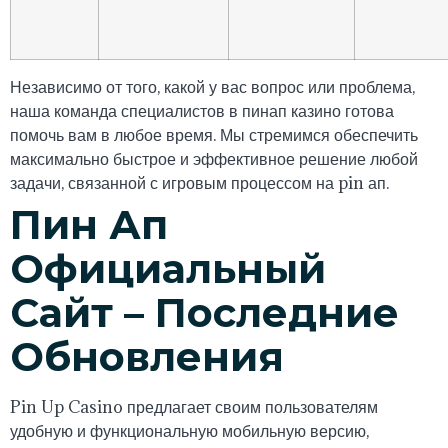
Независимо от того, какой у вас вопрос или проблема,
наша команда специалистов в пинап казино готова
помочь вам в любое время. Мы стремимся обеспечить
максимально быстрое и эффективное решение любой
задачи, связанной с игровым процессом на pin ап.
Пин Ап
Официальный
Сайт – Последние
Обновления
Pin Up Casino предлагает своим пользователям
удобную и функциональную мобильную версию,