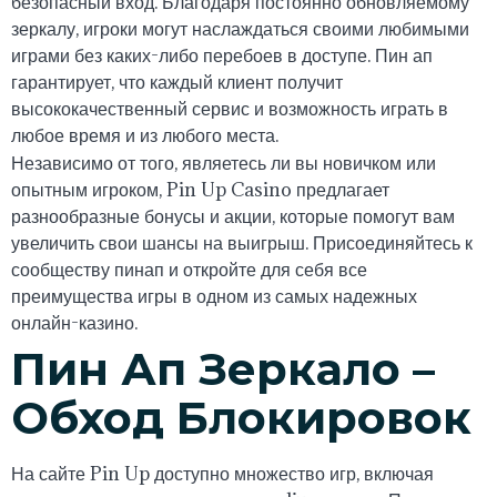
безопасный вход. Благодаря постоянно обновляемому
зеркалу, игроки могут наслаждаться своими любимыми
играми без каких-либо перебоев в доступе. Пин ап
гарантирует, что каждый клиент получит
высококачественный сервис и возможность играть в
любое время и из любого места.
Независимо от того, являетесь ли вы новичком или
опытным игроком, Pin Up Casino предлагает
разнообразные бонусы и акции, которые помогут вам
увеличить свои шансы на выигрыш. Присоединяйтесь к
сообществу пинап и откройте для себя все
преимущества игры в одном из самых надежных
онлайн-казино.
Пин Ап Зеркало –
Обход Блокировок
На сайте Pin Up доступно множество игр, включая