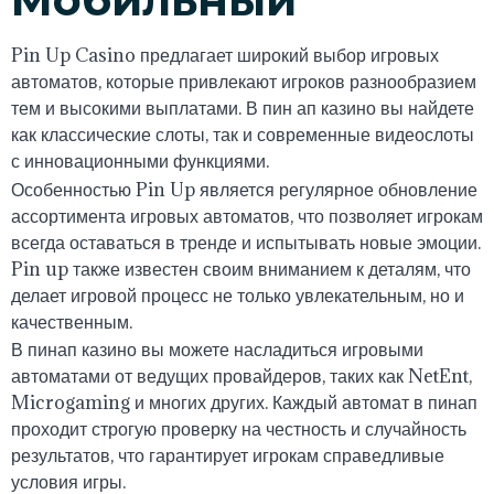
Pin Up Casino предлагает широкий выбор игровых
автоматов, которые привлекают игроков разнообразием
тем и высокими выплатами. В пин ап казино вы найдете
как классические слоты, так и современные видеослоты
с инновационными функциями.
Особенностью Pin Up является регулярное обновление
ассортимента игровых автоматов, что позволяет игрокам
всегда оставаться в тренде и испытывать новые эмоции.
Pin up также известен своим вниманием к деталям, что
делает игровой процесс не только увлекательным, но и
качественным.
В пинап казино вы можете насладиться игровыми
автоматами от ведущих провайдеров, таких как NetEnt,
Microgaming и многих других. Каждый автомат в пинап
проходит строгую проверку на честность и случайность
результатов, что гарантирует игрокам справедливые
условия игры.