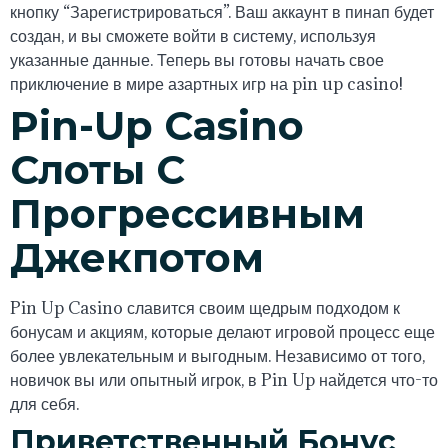
кнопку “Зарегистрироваться”. Ваш аккаунт в пинап будет
создан, и вы сможете войти в систему, используя
указанные данные. Теперь вы готовы начать свое
приключение в мире азартных игр на pin up casino!
Pin-Up Casino
Слоты С
Прогрессивным
Джекпотом
Pin Up Casino славится своим щедрым подходом к
бонусам и акциям, которые делают игровой процесс еще
более увлекательным и выгодным. Независимо от того,
новичок вы или опытный игрок, в Pin Up найдется что-то
для себя.
Приветственный Бонус