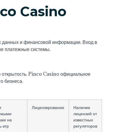
co Casino
х данных и финансовой информации. Вход в
ые платежные системы.
и открытость. Pinco Casino официальное
о бизнеса.
и
Лицензирование
Наличие
имыми
лицензий от
ами на
известных
ь игр
регуляторов