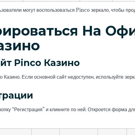
ьзователи могут воспользоваться Pinco зеркало, чтобы про
рироваться На Оф
азино
айт Pinco Казино
 Казино. Если основной сайт недоступен, используйте зер
страции
опку “Регистрация” и кликните по ней. Откроется форма дл