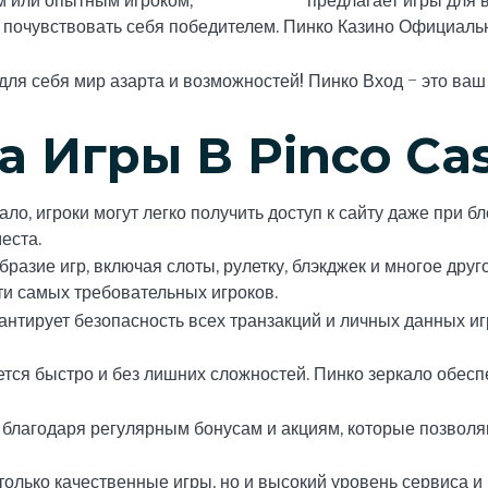
ом или опытным игроком,
казино пинко
предлагает игры для в
т почувствовать себя победителем. Пинко Казино Официальн
 для себя мир азарта и возможностей! Пинко Вход – это в
 Игры В Pinco Cas
ло, игроки могут легко получить доступ к сайту даже при б
еста.
разие игр, включая слоты, рулетку, блэкджек и многое друг
ти самых требовательных игроков.
рантирует безопасность всех транзакций и личных данных и
ется быстро и без лишних сложностей. Пинко зеркало обес
о благодаря регулярным бонусам и акциям, которые позвол
 только качественные игры, но и высокий уровень сервиса и