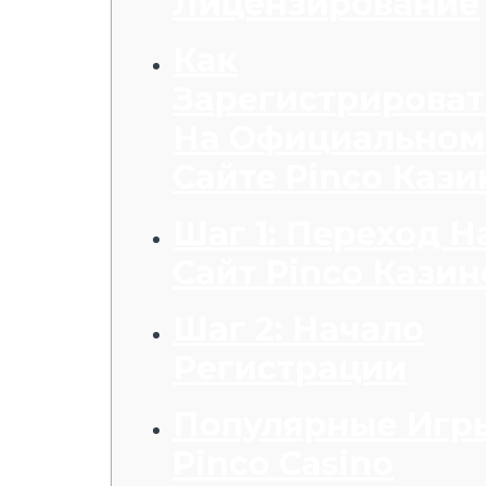
Лицензирование
Как
Зарегистрироват
На Официальном
Сайте Pinco Кази
Шаг 1: Переход Н
Сайт Pinco Казин
Шаг 2: Начало
Регистрации
Популярные Игр
Pinco Casino