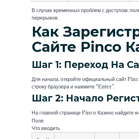
В случае временных проблем с доступом, пол
перерывов.
Как Зарегист
Сайте Pinco К
Шаг 1: Переход На С
Для начала, откройте официальный сайт Pinco
строку браузера и нажмите “Enter”.
Шаг 2: Начало Реги
На главной странице Pinco Казино найдите кн
Поле
Что вводить