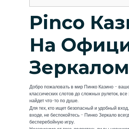
Pinco Ка
На Офици
Зеркалом
Добро пожаловать в мир Пинко Казино – ваше
классических слотов до сложных рулеток, все 
найдет что-то по душе.
Для тех, кто ищет безопасный и удобный вход
входе, не беспокойтесь – Пинко Зеркало все
бесперебойную игру.