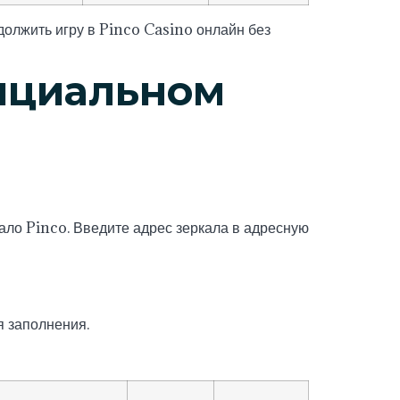
должить игру в Pinco Casino онлайн без
ициальном
кало Pinco. Введите адрес зеркала в адресную
я заполнения.