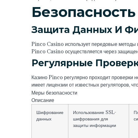
Безопасность
Защита Данных И Ф
Pinco Casino использует передовые методы 
Pinco Casino осуществляется через защищен
Регулярные Провер
Казино Pinco регулярно проходит проверки н
имеет лицензии от известных регуляторов, чт
Меры безопасности
Описание
Шифрование
Использование SSL-
П
данных
шифрования для
с
защиты информации