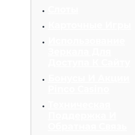
Слоты
Карточные Игры
Использование
Зеркала Для
Доступа К Сайту
Бонусы И Акции
Pinco Casino
Техническая
Поддержка И
Обратная Связь