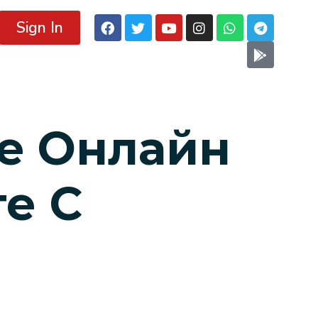
Sign In
те Онлайн
е С