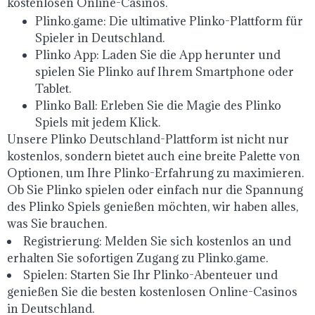
kostenlosen Online-Casinos.
Plinko.game: Die ultimative Plinko-Plattform für
Spieler in Deutschland.
Plinko App: Laden Sie die App herunter und
spielen Sie Plinko auf Ihrem Smartphone oder
Tablet.
Plinko Ball: Erleben Sie die Magie des Plinko
Spiels mit jedem Klick.
Unsere Plinko Deutschland-Plattform ist nicht nur
kostenlos, sondern bietet auch eine breite Palette von
Optionen, um Ihre Plinko-Erfahrung zu maximieren.
Ob Sie Plinko spielen oder einfach nur die Spannung
des Plinko Spiels genießen möchten, wir haben alles,
was Sie brauchen.
Registrierung: Melden Sie sich kostenlos an und
erhalten Sie sofortigen Zugang zu Plinko.game.
Spielen: Starten Sie Ihr Plinko-Abenteuer und
genießen Sie die besten kostenlosen Online-Casinos
in Deutschland.