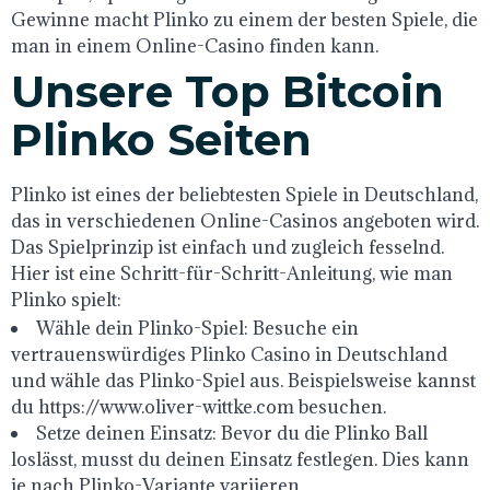
Gewinne macht Plinko zu einem der besten Spiele, die
man in einem Online-Casino finden kann.
Unsere Top Bitcoin
Plinko Seiten
Plinko ist eines der beliebtesten Spiele in Deutschland,
das in verschiedenen Online-Casinos angeboten wird.
Das Spielprinzip ist einfach und zugleich fesselnd.
Hier ist eine Schritt-für-Schritt-Anleitung, wie man
Plinko spielt:
Wähle dein Plinko-Spiel: Besuche ein
vertrauenswürdiges Plinko Casino in Deutschland
und wähle das Plinko-Spiel aus. Beispielsweise kannst
du https://www.oliver-wittke.com besuchen.
Setze deinen Einsatz: Bevor du die Plinko Ball
loslässt, musst du deinen Einsatz festlegen. Dies kann
je nach Plinko-Variante variieren.