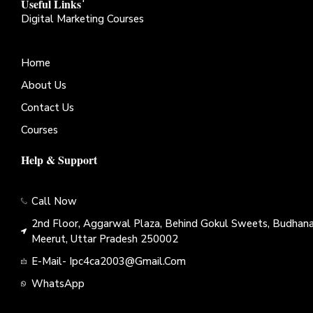
Useful Links
Digital Marketing Courses
Home
About Us
Contact Us
Courses
Help & Support
Call Now
2nd Floor, Aggarwal Plaza, Behind Gokul Sweets, Budhana
Meerut, Uttar Pradesh 250002
E-Mail- Ipc4ca2003@gmail.com
WhatsApp