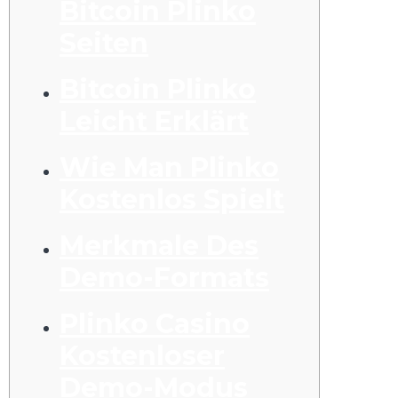
Bitcoin Plinko
Seiten
Bitcoin Plinko
Leicht Erklärt
Wie Man Plinko
Kostenlos Spielt
Merkmale Des
Demo-Formats
Plinko Casino
Kostenloser
Demo-Modus