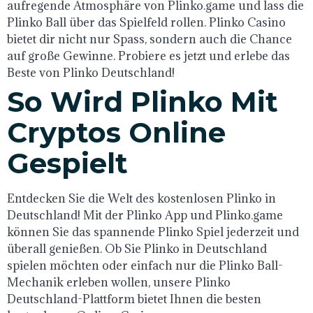
aufregende Atmosphäre von Plinko.game und lass die
Plinko Ball über das Spielfeld rollen. Plinko Casino
bietet dir nicht nur Spass, sondern auch die Chance
auf große Gewinne. Probiere es jetzt und erlebe das
Beste von Plinko Deutschland!
So Wird Plinko Mit
Cryptos Online
Gespielt
Entdecken Sie die Welt des kostenlosen Plinko in
Deutschland! Mit der Plinko App und Plinko.game
können Sie das spannende Plinko Spiel jederzeit und
überall genießen. Ob Sie Plinko in Deutschland
spielen möchten oder einfach nur die Plinko Ball-
Mechanik erleben wollen, unsere Plinko
Deutschland-Plattform bietet Ihnen die besten