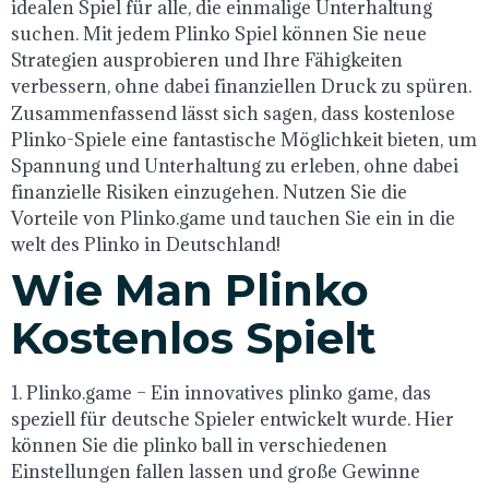
idealen Spiel für alle, die einmalige Unterhaltung
suchen. Mit jedem Plinko Spiel können Sie neue
Strategien ausprobieren und Ihre Fähigkeiten
verbessern, ohne dabei finanziellen Druck zu spüren.
Zusammenfassend lässt sich sagen, dass kostenlose
Plinko-Spiele eine fantastische Möglichkeit bieten, um
Spannung und Unterhaltung zu erleben, ohne dabei
finanzielle Risiken einzugehen. Nutzen Sie die
Vorteile von Plinko.game und tauchen Sie ein in die
welt des Plinko in Deutschland!
Wie Man Plinko
Kostenlos Spielt
1. Plinko.game – Ein innovatives plinko game, das
speziell für deutsche Spieler entwickelt wurde. Hier
können Sie die plinko ball in verschiedenen
Einstellungen fallen lassen und große Gewinne