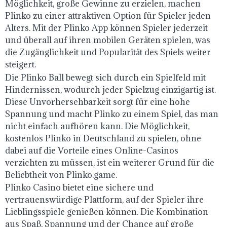
Möglichkeit, große Gewinne zu erzielen, machen
Plinko zu einer attraktiven Option für Spieler jeden
Alters. Mit der Plinko App können Spieler jederzeit
und überall auf ihren mobilen Geräten spielen, was
die Zugänglichkeit und Popularität des Spiels weiter
steigert.
Die Plinko Ball bewegt sich durch ein Spielfeld mit
Hindernissen, wodurch jeder Spielzug einzigartig ist.
Diese Unvorhersehbarkeit sorgt für eine hohe
Spannung und macht Plinko zu einem Spiel, das man
nicht einfach aufhören kann. Die Möglichkeit,
kostenlos Plinko in Deutschland zu spielen, ohne
dabei auf die Vorteile eines Online-Casinos
verzichten zu müssen, ist ein weiterer Grund für die
Beliebtheit von Plinko.game.
Plinko Casino bietet eine sichere und
vertrauenswürdige Plattform, auf der Spieler ihre
Lieblingsspiele genießen können. Die Kombination
aus Spaß, Spannung und der Chance auf große