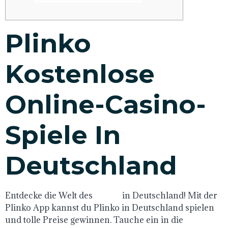
Plinko
Kostenlose
Online-Casino-
Spiele In
Deutschland
Entdecke die Welt des
plinko
in Deutschland! Mit der
Plinko App kannst du Plinko in Deutschland spielen
und tolle Preise gewinnen. Tauche ein in die