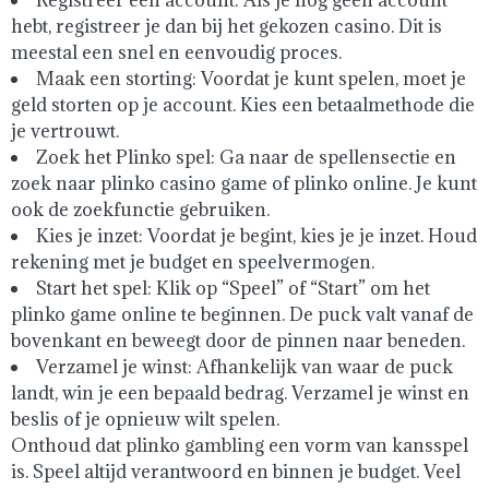
hebt, registreer je dan bij het gekozen casino. Dit is
meestal een snel en eenvoudig proces.
Maak een storting: Voordat je kunt spelen, moet je
geld storten op je account. Kies een betaalmethode die
je vertrouwt.
Zoek het Plinko spel: Ga naar de spellensectie en
zoek naar plinko casino game of plinko online. Je kunt
ook de zoekfunctie gebruiken.
Kies je inzet: Voordat je begint, kies je je inzet. Houd
rekening met je budget en speelvermogen.
Start het spel: Klik op “Speel” of “Start” om het
plinko game online te beginnen. De puck valt vanaf de
bovenkant en beweegt door de pinnen naar beneden.
Verzamel je winst: Afhankelijk van waar de puck
landt, win je een bepaald bedrag. Verzamel je winst en
beslis of je opnieuw wilt spelen.
Onthoud dat plinko gambling een vorm van kansspel
is. Speel altijd verantwoord en binnen je budget. Veel