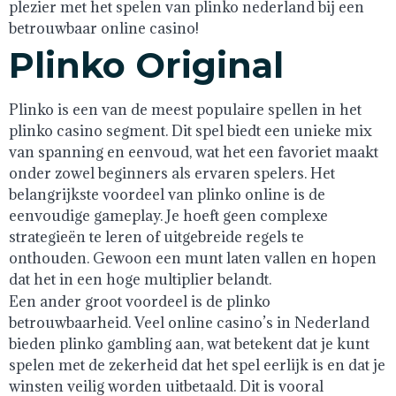
plezier met het spelen van plinko nederland bij een
betrouwbaar online casino!
Plinko Original
Plinko is een van de meest populaire spellen in het
plinko casino segment. Dit spel biedt een unieke mix
van spanning en eenvoud, wat het een favoriet maakt
onder zowel beginners als ervaren spelers. Het
belangrijkste voordeel van plinko online is de
eenvoudige gameplay. Je hoeft geen complexe
strategieën te leren of uitgebreide regels te
onthouden. Gewoon een munt laten vallen en hopen
dat het in een hoge multiplier belandt.
Een ander groot voordeel is de plinko
betrouwbaarheid. Veel online casino’s in Nederland
bieden plinko gambling aan, wat betekent dat je kunt
spelen met de zekerheid dat het spel eerlijk is en dat je
winsten veilig worden uitbetaald. Dit is vooral