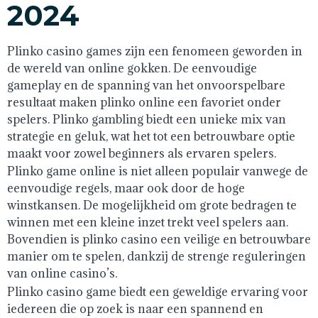
2024
Plinko casino games zijn een fenomeen geworden in
de wereld van online gokken. De eenvoudige
gameplay en de spanning van het onvoorspelbare
resultaat maken plinko online een favoriet onder
spelers. Plinko gambling biedt een unieke mix van
strategie en geluk, wat het tot een betrouwbare optie
maakt voor zowel beginners als ervaren spelers.
Plinko game online is niet alleen populair vanwege de
eenvoudige regels, maar ook door de hoge
winstkansen. De mogelijkheid om grote bedragen te
winnen met een kleine inzet trekt veel spelers aan.
Bovendien is plinko casino een veilige en betrouwbare
manier om te spelen, dankzij de strenge reguleringen
van online casino’s.
Plinko casino game biedt een geweldige ervaring voor
iedereen die op zoek is naar een spannend en