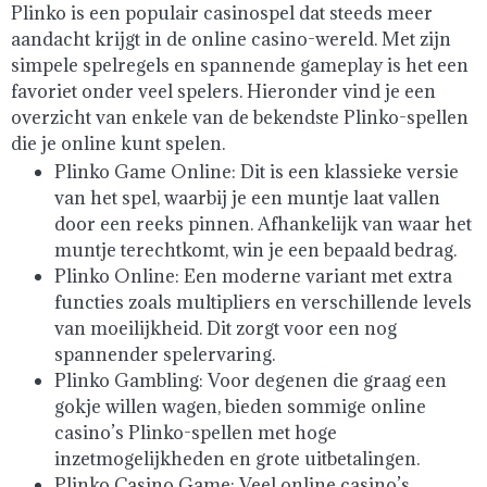
Plinko is een populair casinospel dat steeds meer
aandacht krijgt in de online casino-wereld. Met zijn
simpele spelregels en spannende gameplay is het een
favoriet onder veel spelers. Hieronder vind je een
overzicht van enkele van de bekendste Plinko-spellen
die je online kunt spelen.
Plinko Game Online: Dit is een klassieke versie
van het spel, waarbij je een muntje laat vallen
door een reeks pinnen. Afhankelijk van waar het
muntje terechtkomt, win je een bepaald bedrag.
Plinko Online: Een moderne variant met extra
functies zoals multipliers en verschillende levels
van moeilijkheid. Dit zorgt voor een nog
spannender spelervaring.
Plinko Gambling: Voor degenen die graag een
gokje willen wagen, bieden sommige online
casino’s Plinko-spellen met hoge
inzetmogelijkheden en grote uitbetalingen.
Plinko Casino Game: Veel online casino’s