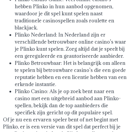
hebben Plinko in hun aanbod opgenomen,
waardoor je dit spel kunt spelen naast
traditionele casinospellen zoals roulette en
blackjack.
Plinko Nederland: In Nederland zijn er
verschillende betrouwbare online casino’s waar
je Plinko kunt spelen. Zorg altijd dat je speelt bij
een gereguleerde en geautoriseerde aanbieder.
Plinko Betrouwbaar: Het is belangrijk om alleen
te spelen bij betrouwbare casino’s die een goede
reputatie hebben en een licentie hebben van een
erkende instantie.
Plinko Casino: Als je op zoek bent naar een
casino met een uitgebreid aanbod aan Plinko-
spellen, bekijk dan de top aanbieders die
specifiek zijn gericht op dit populaire spel.
Of je nu een ervaren speler bent of net begint met
Plinko, er is een versie van dit spel dat perfect bij je