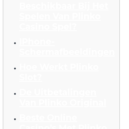
Beschikbaar Bij Het
Spelen Van Plinko
Casino Spel?
IPhone-
Schermafbeeldingen
Hoe Werkt Plinko
Slot?
De Uitbetalingen
Van Plinko Original
Beste Online
Casino’s Met Plinko