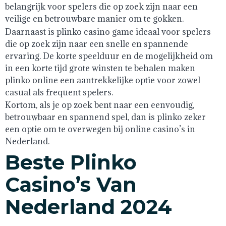
belangrijk voor spelers die op zoek zijn naar een
veilige en betrouwbare manier om te gokken.
Daarnaast is plinko casino game ideaal voor spelers
die op zoek zijn naar een snelle en spannende
ervaring. De korte speelduur en de mogelijkheid om
in een korte tijd grote winsten te behalen maken
plinko online een aantrekkelijke optie voor zowel
casual als frequent spelers.
Kortom, als je op zoek bent naar een eenvoudig,
betrouwbaar en spannend spel, dan is plinko zeker
een optie om te overwegen bij online casino’s in
Nederland.
Beste Plinko
Casino’s Van
Nederland 2024