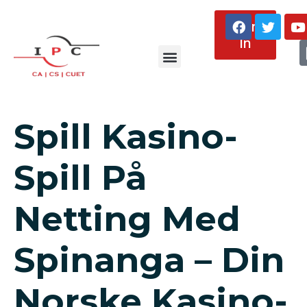
Sign
In
About Us
Spill Kasino-
Spill På
Netting Med
Spinanga – Din
Norske Kasino-