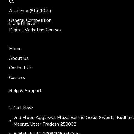
CS
Academy (8th-10th)
General Competition
Useful Links
Digital Marketing Courses
Home
About Us
Contact Us
Courses
Help & Support
Call Now
2nd Floor, Aggarwal Plaza, Behind Gokul Sweets, Budhana
Meerut, Uttar Pradesh 250002
E-Mail- Ipc4ca2003@gmail.com