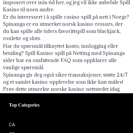
imponert over min tid her, og jeg vil ikke anbefale Spill
Kasino til noen andre.
Er du interessert i å spille casino-spill på nett i Norge?
Spinanga er en utmerket norsk kasino-ressurs, der
du kan spille alle tiders favorittspill som blackjack,
roulette og slots.
Har du spørsmål tilknyttet konto, innlogging eller
betaling? Spill Kasino-spill på Netting med Spinanga
sider har en omfattende FAQ som oppklarer alle
vanlige spørsmål.
Spinanga gir deg også sikre transaksjoner, støtte 24/7
og et samlet kasino-opplevelse som ikke kan måles!
Prøv dette utmerkte norske kasino-nettstedet idag.
Top Categories
CA