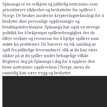
Spinanga er en velkjent og pålitelig nettcasino som
prioritiserer sikkerhet og beskyttelse for spillere i
Norge. De bruker moderne krypteringsteknologi for å
beskytte dine personlige opplysninger og
betalingsinformasjon. Spinanga har også en strenge
politikk for å bekjempet spilleavhengighet, der de
tilbyr verktøy og ressursar for å hjelpe spillere som
måtte ha problemer. De harover en rik samling av
spill fra pålitelige leverandører, slik at du kan være
sikker på at du spiller under behagelige vilkår.
Registrer deg på Spinanga i dag for å oppleve den
beste nettcasino-opplevelsen i Norge, mens du
samtidig kan være trygg og beskyttet.