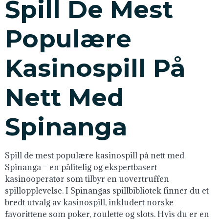
Spill De Mest
Populære
Kasinospill På
Nett Med
Spinanga
Spill de mest populære kasinospill på nett med
Spinanga – en pålitelig og ekspertbasert
kasinooperatør som tilbyr en uovertruffen
spillopplevelse. I Spinangas spillbibliotek finner du et
bredt utvalg av kasinospill, inkludert norske
favorittene som poker, roulette og slots. Hvis du er en