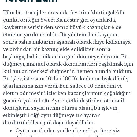
Tüm bu stratejiler arasında favorim Martingale’dir
çünkü örneğin Sweet Bienestar gibi oyunlarda,
kaybetme serisinden sonra büyük kazançlar elde
etmeme yardımcı oldu. Bu yöntem, her kayıptan
sonra bahis miktarını aşamalı olarak ikiye katlamaya
ve ardından bir kazanç elde edildikten sonra
başlangıç bahis miktarına geri dönmeye dayanır. Bu
düğmeyi, manuel olarak döndürmeleri başlatmak için
kullanılan merkezi düğmenin hemen altında buldum.
Bu işlev, istersem 10’dan 1000’e kadar ardışık dönüş
ayarlamama izin verdi. Ben sadece 10 denedim ve
slotun dönmesini izlerken kazançlarımın çoğaldığını
görmek çok rahattı. Ayrıca, etkinleştirilen otomatik
dönüşlerin sayısı nenni olursa olsun, bu işlevin,
etkinleştirildiği aynı düğmeye tıklayarak
durdurulabileceğini doğrulayabilirim.
Oyun tarafından verilen benefit ve ücretsiz