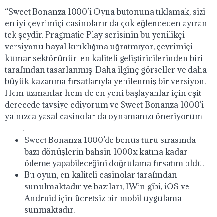
“Sweet Bonanza 1000’i Oyna butonuna tıklamak, sizi
en iyi çevrimiçi casinolarında çok eğlenceden ayıran
tek şeydir. Pragmatic Play serisinin bu yenilikçi
versiyonu hayal kırıklığına uğratmıyor, çevrimiçi
kumar sektörünün en kaliteli geliştiricilerinden biri
tarafından tasarlanmış. Daha ilginç görseller ve daha
büyük kazanma fırsatlarıyla yenilenmiş bir versiyon.
Hem uzmanlar hem de en yeni başlayanlar için eşit
derecede tavsiye ediyorum ve Sweet Bonanza 1000’i
yalnızca yasal casinolar da oynamanızı öneriyorum
1win
.
Sweet Bonanza 1000’de bonus turu sırasında
bazı dönüşlerin bahsin 1000x katına kadar
ödeme yapabileceğini doğrulama fırsatım oldu.
Bu oyun, en kaliteli casinolar tarafından
sunulmaktadır ve bazıları, 1Win gibi, iOS ve
Android için ücretsiz bir mobil uygulama
sunmaktadır.