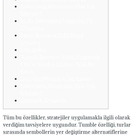
Salamlama Bonusunu Əldə Edə
Bilərəm?
In-də Salamlama Bonusları Ilə
Oynamaq
Sweet Bonanza 1000 Nasıl
Oynanır
Ante Bahis
“Lovely Bonanza 1000: Pragmatic
Play’in Sevilen Slotuna Yeni Bir
Bakış
Özel Özelliklerden Yararlanın
Salamlama Bonusunu Əldə Edə
Bilərəm?
Otomatik Oynatma
Tüm bu özellikler, stratejiler uygulamakla ilgili olarak
verdiğim tavsiyelere uygundur. Tumble özelliği, turlar
sırasında sembollerin yer değiştirme alternatiflerine