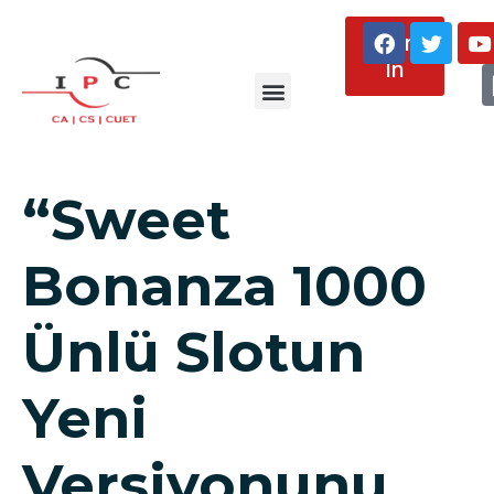
Sign
In
About Us
“Sweet
Bonanza 1000
Ünlü Slotun
Yeni
Versiyonunu