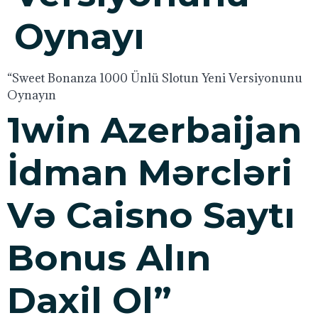
Oynayı
“Sweet Bonanza 1000 Ünlü Slotun Yeni Versiyonunu
Oynayın
1win Azerbaijan
İdman Mərcləri
Və Caisno Saytı
Bonus Alın
Daxil Ol”