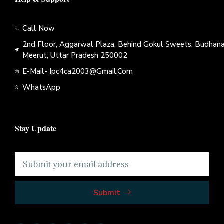
Call Now
2nd Floor, Aggarwal Plaza, Behind Gokul Sweets, Budhana
Meerut, Uttar Pradesh 250002
E-Mail- Ipc4ca2003@gmail.com
WhatsApp
Stay Update
Submit