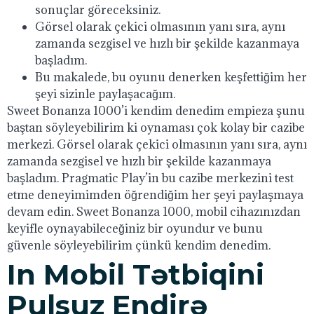
sonuçlar göreceksiniz.
Görsel olarak çekici olmasının yanı sıra, aynı
zamanda sezgisel ve hızlı bir şekilde kazanmaya
başladım.
Bu makalede, bu oyunu denerken keşfettiğim her
şeyi sizinle paylaşacağım.
Sweet Bonanza 1000’i kendim denedim empieza şunu
baştan söyleyebilirim ki oynaması çok kolay bir cazibe
merkezi. Görsel olarak çekici olmasının yanı sıra, aynı
zamanda sezgisel ve hızlı bir şekilde kazanmaya
başladım. Pragmatic Play’in bu cazibe merkezini test
etme deneyimimden öğrendiğim her şeyi paylaşmaya
devam edin. Sweet Bonanza 1000, mobil cihazınızdan
keyifle oynayabileceğiniz bir oyundur ve bunu
güvenle söyleyebilirim çünkü kendim denedim.
In Mobil Tətbiqini
Pulsuz Endirə