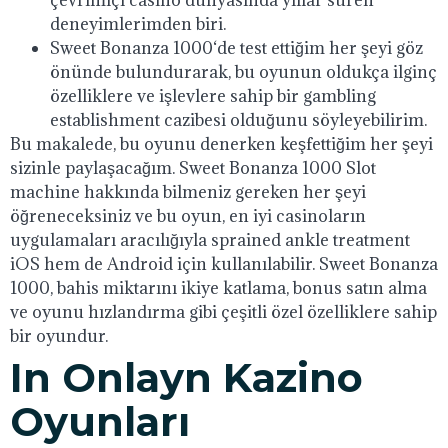
deneyimlerimden biri.
Sweet Bonanza 1000‘de test ettiğim her şeyi göz
önünde bulundurarak, bu oyunun oldukça ilginç
özelliklere ve işlevlere sahip bir gambling
establishment cazibesi olduğunu söyleyebilirim.
Bu makalede, bu oyunu denerken keşfettiğim her şeyi
sizinle paylaşacağım. Sweet Bonanza 1000 Slot
machine hakkında bilmeniz gereken her şeyi
öğreneceksiniz ve bu oyun, en iyi casinoların
uygulamaları aracılığıyla sprained ankle treatment
iOS hem de Android için kullanılabilir. Sweet Bonanza
1000, bahis miktarını ikiye katlama, bonus satın alma
ve oyunu hızlandırma gibi çeşitli özel özelliklere sahip
bir oyundur.
In Onlayn Kazino
Oyunları