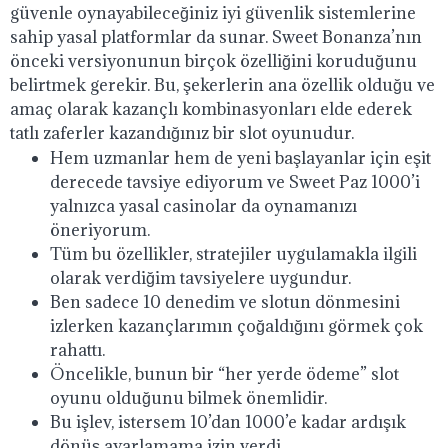
güvenle oynayabileceğiniz iyi güvenlik sistemlerine
sahip yasal platformlar da sunar. Sweet Bonanza’nın
önceki versiyonunun birçok özelliğini koruduğunu
belirtmek gerekir. Bu, şekerlerin ana özellik olduğu ve
amaç olarak kazançlı kombinasyonları elde ederek
tatlı zaferler kazandığınız bir slot oyunudur.
Hem uzmanlar hem de yeni başlayanlar için eşit
derecede tavsiye ediyorum ve Sweet Paz 1000’i
yalnızca yasal casinolar da oynamanızı
öneriyorum.
Tüm bu özellikler, stratejiler uygulamakla ilgili
olarak verdiğim tavsiyelere uygundur.
Ben sadece 10 denedim ve slotun dönmesini
izlerken kazançlarımın çoğaldığını görmek çok
rahattı.
Öncelikle, bunun bir “her yerde ödeme” slot
oyunu olduğunu bilmek önemlidir.
Bu işlev, istersem 10’dan 1000’e kadar ardışık
dönüş ayarlamama izin verdi.