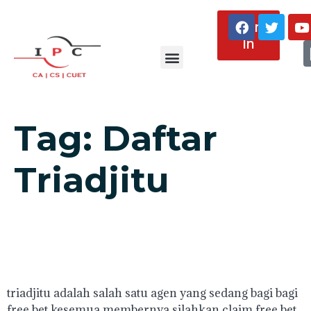
Sign
In
About Us
Tag:
Daftar
Triadjitu
TRIADJITU BAGI
BAGI FREE BET
triadjitu adalah salah satu agen yang sedang bagi bagi
free bet kesemua membernya silahkan claim free bet