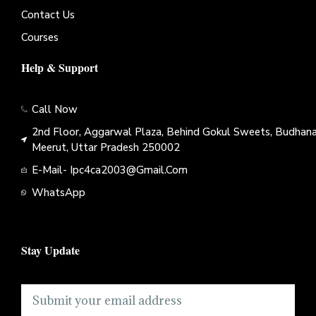
Contact Us
Courses
Help & Support
Call Now
2nd Floor, Aggarwal Plaza, Behind Gokul Sweets, Budhana
Meerut, Uttar Pradesh 250002
E-Mail- Ipc4ca2003@gmail.com
WhatsApp
Stay Update