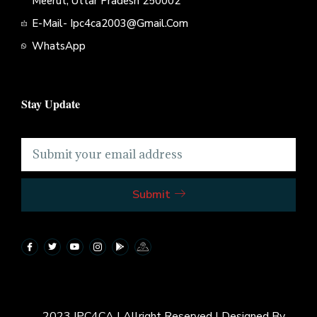
Meerut, Uttar Pradesh 250002
E-Mail- Ipc4ca2003@gmail.com
WhatsApp
Stay Update
Submit
2023 IPC4CA | Allright Reserved | Designed By