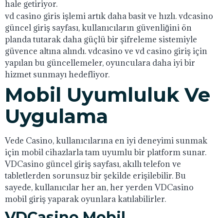
hale getiriyor.
vd casino giris işlemi artık daha basit ve hızlı. vdcasino
güncel giriş sayfası, kullanıcıların güvenliğini ön
planda tutarak daha güçlü bir şifreleme sistemiyle
güvence altına alındı. vdcasino ve vd casino giriş için
yapılan bu güncellemeler, oyunculara daha iyi bir
hizmet sunmayı hedefliyor.
Mobil Uyumluluk Ve
Uygulama
Vede Casino, kullanıcılarına en iyi deneyimi sunmak
için mobil cihazlarla tam uyumlu bir platform sunar.
VDCasino güncel giriş sayfası, akıllı telefon ve
tabletlerden sorunsuz bir şekilde erişilebilir. Bu
sayede, kullanıcılar her an, her yerden VDCasino
mobil giriş yaparak oyunlara katılabilirler.
VDCasino Mobil