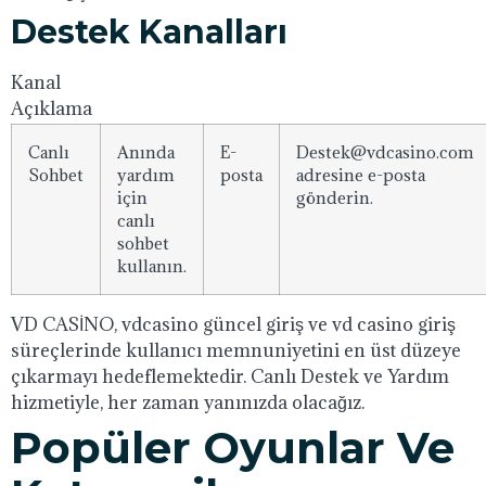
Destek Kanalları
Kanal
Açıklama
Canlı
Anında
E-
Destek@vdcasino.com
Sohbet
yardım
posta
adresine e-posta
için
gönderin.
canlı
sohbet
kullanın.
VD CASİNO, vdcasino güncel giriş ve vd casino giriş
süreçlerinde kullanıcı memnuniyetini en üst düzeye
çıkarmayı hedeflemektedir. Canlı Destek ve Yardım
hizmetiyle, her zaman yanınızda olacağız.
Popüler Oyunlar Ve