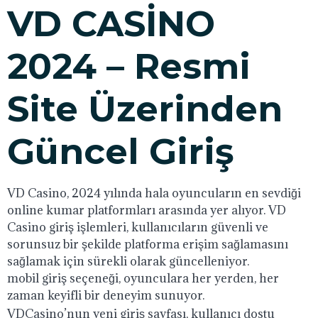
VD CASİNO
2024 – Resmi
Site Üzerinden
Güncel Giriş
VD Casino, 2024 yılında hala oyuncuların en sevdiği
online kumar platformları arasında yer alıyor. VD
Casino giriş işlemleri, kullanıcıların güvenli ve
sorunsuz bir şekilde platforma erişim sağlamasını
sağlamak için sürekli olarak güncelleniyor.
vdcasino
mobil giriş seçeneği, oyunculara her yerden, her
zaman keyifli bir deneyim sunuyor.
VDCasino’nun yeni giriş sayfası, kullanıcı dostu