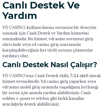
Canlı Destek Ve
Yardım
VD CASİNO, kullanıcılarına sorunsuz bir deneyim
sunmak için Canlı Destek ve Yardım hizmetini
sunmaktadır. Bu hizmet, vdcasino sorunsuz giriş
sürecinde veya vd casino giriş sonrasında
karşılaşabileceğiniz her türlü sorunu çözmenize
yardımcı olur.
Canlı Destek Nasıl Çalışır?
VD CASİNO’nun Canlı Destek ekibi, 7/24 aktif olarak
hizmet vermektedir. Vd casino giriş yaparken veya
vdcasino mobil giriş sırasında yaşadığınız herhangi
bir sorun için anında yardım alabilirsiniz. Canlı
sohbet, e-posta ve telefon gibi farklı kanallar
aracılığıyla destek alabilirsiniz.