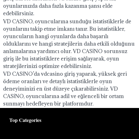
oyunlarınızda daha fazla kazanma şansı elde
edebilirsiniz.
VD CASİNO, oyuncularına sunduğu istatistiklerle de
oyunlarını takip etme imkanı tanır. Bu istatistikler,
oyuncuların hangi oyunlarda daha başarılı
olduklarını ve hangi stratejilerin daha etkili olduğunu
anlamalarına yardımcı olur. VD CASİNO sorunsuz
giriş ile bu istatistiklere erişim sağlayarak, oyun
stratejilerinizi optimize edebilirsiniz.
VD CASİNO’da vdcasino giriş yaparak, yüksek geri
ödeme oranları ve detaylı istatistiklerle oyun
deneyiminizi en üst düzeye çıkarabilirsiniz. VD
CASİNO, oyuncularına adil ve eğlenceli bir ortam
sunmayı hedefleyen bir platformdur.
Top Categories