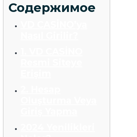
Содержимое
VD CASİNO’ya
Nasıl Girilir?
1. VD CASİNO
Resmi Siteye
Erişim
2. Hesap
Oluşturma Veya
Giriş Yapma
2024 Yenilikleri