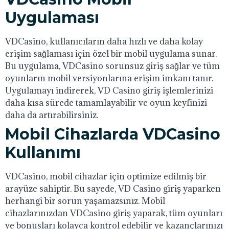
Uygulaması
VDCasino, kullanıcıların daha hızlı ve daha kolay
erişim sağlaması için özel bir mobil uygulama sunar.
Bu uygulama, VDCasino sorunsuz giriş sağlar ve tüm
oyunların mobil versiyonlarına erişim imkanı tanır.
Uygulamayı indirerek, VD Casino giriş işlemlerinizi
daha kısa sürede tamamlayabilir ve oyun keyfinizi
daha da artırabilirsiniz.
Mobil Cihazlarda VDCasino
Kullanımı
VDCasino, mobil cihazlar için optimize edilmiş bir
arayüze sahiptir. Bu sayede, VD Casino giriş yaparken
herhangi bir sorun yaşamazsınız. Mobil
cihazlarınızdan VDCasino giriş yaparak, tüm oyunları
ve bonusları kolayca kontrol edebilir ve kazançlarınızı