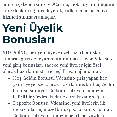
anında çekebilirsiniz. VDCasino, mobil uyumluluğunu
sürekli olarak güncelleyerek, kullanıcılarına en iyi
hizmeti sunmayı amaçlar.
Yeni Üyelik
Bonusları
VD CASİNO, her yeni üyeye özel cazip bonuslar
sunarak giriş deneyimini unutulmaz kılıyor. Vdcasino
yeni giriş bonusları, sadece yeni üyeler için özel
olarak hazırlanmıştır ve çeşitli avantajlar sunar.
Hoş Geldin Bonusu: Vdcasino giriş yapan her
yeni üyeye özel olarak hazırlanmış bir hoş geldin
bonusu sunuyor. Bu bonus, ilk yatırımınızın
belirli bir yüzdesi kadar ekstra kazanç sağlar.
Depozito Bonusu: Vdcasino, yeni üyelerin ilk
depozitoları için özel bir depozito bonusu sunar.
Bu bonus, ilk yatırımınızın belirli bir yüzdesi