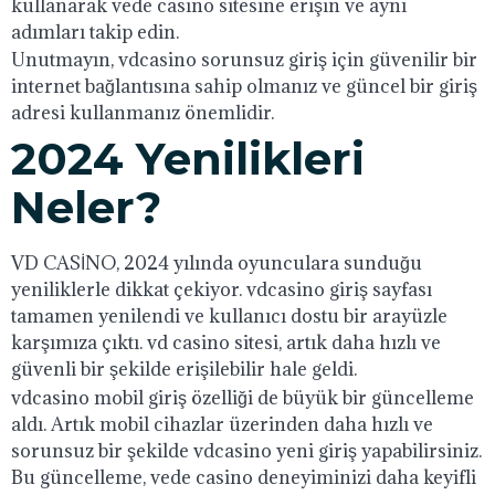
kullanarak vede casino sitesine erişin ve aynı
adımları takip edin.
Unutmayın, vdcasino sorunsuz giriş için güvenilir bir
internet bağlantısına sahip olmanız ve güncel bir giriş
adresi kullanmanız önemlidir.
2024 Yenilikleri
Neler?
VD CASİNO, 2024 yılında oyunculara sunduğu
yeniliklerle dikkat çekiyor. vdcasino giriş sayfası
tamamen yenilendi ve kullanıcı dostu bir arayüzle
karşımıza çıktı. vd casino sitesi, artık daha hızlı ve
güvenli bir şekilde erişilebilir hale geldi.
vdcasino mobil giriş özelliği de büyük bir güncelleme
aldı. Artık mobil cihazlar üzerinden daha hızlı ve
sorunsuz bir şekilde vdcasino yeni giriş yapabilirsiniz.
Bu güncelleme, vede casino deneyiminizi daha keyifli