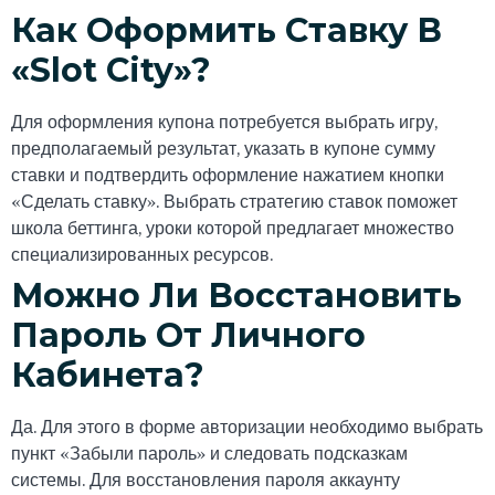
Как Оформить Ставку В
«Slot City»?
Для оформления купона потребуется выбрать игру,
предполагаемый результат, указать в купоне сумму
ставки и подтвердить оформление нажатием кнопки
«Сделать ставку». Выбрать стратегию ставок поможет
школа беттинга, уроки которой предлагает множество
специализированных ресурсов.
Можно Ли Восстановить
Пароль От Личного
Кабинета?
Да. Для этого в форме авторизации необходимо выбрать
пункт «Забыли пароль» и следовать подсказкам
системы. Для восстановления пароля аккаунту