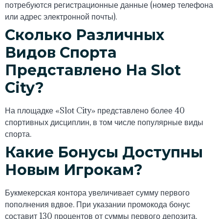
потребуются регистрационные данные (номер телефона
или адрес электронной почты).
Сколько Различных
Видов Спорта
Представлено На Slot
City?
На площадке «Slot City» представлено более 40
спортивных дисциплин, в том числе популярные виды
спорта.
Какие Бонусы Доступны
Новым Игрокам?
Букмекерская контора увеличивает сумму первого
пополнения вдвое. При указании промокода бонус
составит 130 процентов от суммы первого депозита.