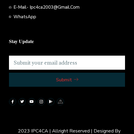
E-Mail- Ipc4ca2003@gmail.com
WhatsApp
Stay Update
Submit
2023 IPC4CA | Allright Reserved | Designed By