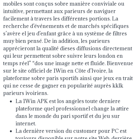
mobiles sont conçus sobre manière conviviale ou
intuitive, permettant aux parieurs de naviguer
facilement à travers les différentes portions. La
recherche d’événements et de marchés spécifiques
s’avère el jeu d’enfant grâce à un système de filtres
muy bien pensé. De in addition, les parieurs
apprécieront la qualité dieses diffusions directement
qui leur permettent sobre suivre leurs london en
temps réel” “dos une image nette et fluide. Bienvenue
sur le site officiel de 1Win en Côte d’Ivoire, la
plateforme sobre paris sportifs ainsi que jeux en trait
qui ne cesse de gagner en popularité auprès kklk
parieurs ivoiriens.
La 1Win APK est los angeles toute derniere
plateforme quel professionnel change la attire
dans le monde du pari sportif et du jeu sur
internet.
La dernière version du customer pour PC est
toujours disponible sur notre site Web, derrière