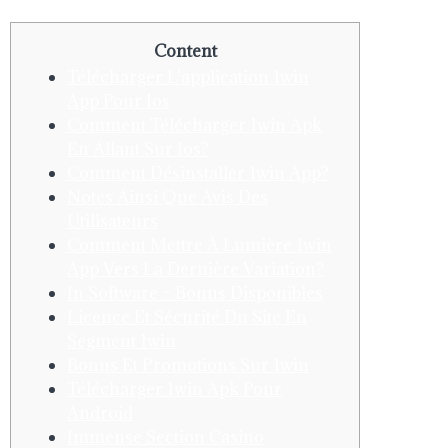
Content
Télécharger L’application 1win
App Pour Ios
Comment Télécharger 1win Apk
En Allant Sur Ios?
Comment Désinstaller 1win App?
Notes Ainsi Que Avis Des
Utilisateurs
Comment Mettre À Lumière 1win
App Vers La Dernière Variation?
In Software – Bonus Disponibles
Licence Et Sécurité Du Site En
Segment 1win
Bonus Et Promotions Sur 1win
Télécharger 1win Apk Pour
Android
Immense Section Casino