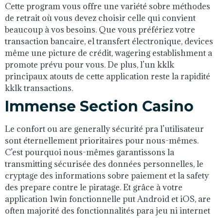
Cette program vous offre une variété sobre méthodes
de retrait où vous devez choisir celle qui convient
beaucoup à vos besoins. Que vous préfériez votre
transaction bancaire, el transfert électronique, devices
même une picture de crédit, wagering establishment a
promote prévu pour vous. De plus, l’un kklk
principaux atouts de cette application reste la rapidité
kklk transactions.
Immense Section Casino
Le confort ou are generally sécurité pra l’utilisateur
sont éternellement prioritaires pour nous-mêmes.
C’est pourquoi nous-mêmes garantissons la
transmitting sécurisée des données personnelles, le
cryptage des informations sobre paiement et la safety
des prepare contre le piratage. Et grâce à votre
application 1win fonctionnelle put Android et iOS, are
often majorité des fonctionnalités para jeu ni internet