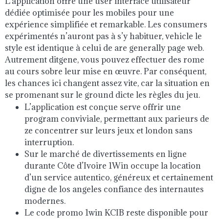
L’application offre une user interface utilisateur
dédiée optimisée pour les mobiles pour une
expérience simplifiée et remarkable. Les consumers
expérimentés n’auront pas à s’y habituer, vehicle le
style est identique à celui de are generally page web.
Autrement ditgene, vous pouvez effectuer des rome
au cours sobre leur mise en œuvre. Par conséquent,
les chances ici changent assez vite, car la situation en
se promenant sur le ground dicte les règles du jeu.
L’application est conçue serve offrir une
program conviviale, permettant aux parieurs de
ze concentrer sur leurs jeux et london sans
interruption.
Sur le marché de divertissements en ligne
durante Côte d’Ivoire 1Win occupe la location
d’un service autentico, généreux et certainement
digne de los angeles confiance des internautes
modernes.
Le code promo 1win KCIB reste disponible pour