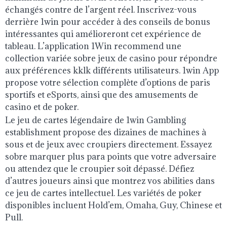
échangés contre de l’argent réel. Inscrivez-vous
derrière 1win pour accéder à des conseils de bonus
intéressantes qui amélioreront cet expérience de
tableau. L’application 1Win recommend une
collection variée sobre jeux de casino pour répondre
aux préférences kklk différents utilisateurs. 1win App
propose votre sélection complète d’options de paris
sportifs et eSports, ainsi que des amusements de
casino et de poker.
Le jeu de cartes légendaire de 1win Gambling
establishment propose des dizaines de machines à
sous et de jeux avec croupiers directement. Essayez
sobre marquer plus para points que votre adversaire
ou attendez que le croupier soit dépassé. Défiez
d’autres joueurs ainsi que montrez vos abilities dans
ce jeu de cartes intellectuel. Les variétés de poker
disponibles incluent Hold’em, Omaha, Guy, Chinese et
Pull.