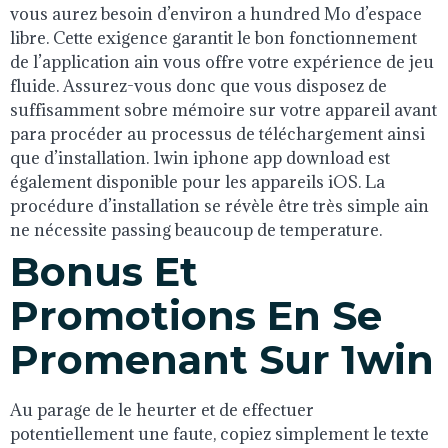
vous aurez besoin d’environ a hundred Mo d’espace
libre. Cette exigence garantit le bon fonctionnement
de l’application ain vous offre votre expérience de jeu
fluide. Assurez-vous donc que vous disposez de
suffisamment sobre mémoire sur votre appareil avant
para procéder au processus de téléchargement ainsi
que d’installation. 1win iphone app download est
également disponible pour les appareils iOS. La
procédure d’installation se révèle être très simple ain
ne nécessite passing beaucoup de temperature.
Bonus Et
Promotions En Se
Promenant Sur 1win
Au parage de le heurter et de effectuer
potentiellement une faute, copiez simplement le texte