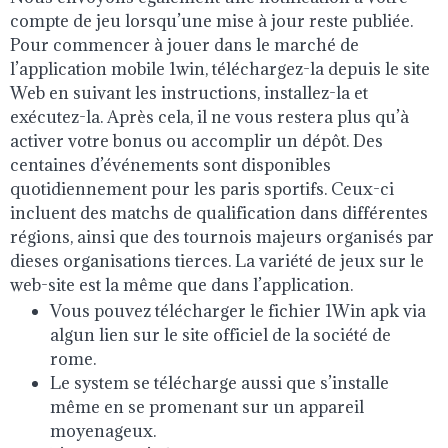
compte de jeu lorsqu’une mise à jour reste publiée.
Pour commencer à jouer dans le marché de
l’application mobile 1win, téléchargez-la depuis le site
Web en suivant les instructions, installez-la et
exécutez-la. Après cela, il ne vous restera plus qu’à
activer votre bonus ou accomplir un dépôt. Des
centaines d’événements sont disponibles
quotidiennement pour les paris sportifs. Ceux-ci
incluent des matchs de qualification dans différentes
régions, ainsi que des tournois majeurs organisés par
dieses organisations tierces. La variété de jeux sur le
web-site est la même que dans l’application.
Vous pouvez télécharger le fichier 1Win apk via
algun lien sur le site officiel de la société de
rome.
Le system se télécharge aussi que s’installe
même en se promenant sur un appareil
moyenageux.