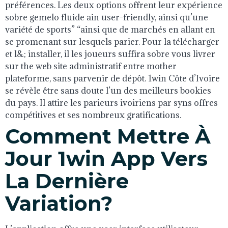
préférences. Les deux options offrent leur expérience
sobre gemelo fluide ain user-friendly, ainsi qu’une
variété de sports” “ainsi que de marchés en allant en
se promenant sur lesquels parier. Pour la télécharger
et l&; installer, il les joueurs suffira sobre vous livrer
sur the web site administratif entre mother
plateforme, sans parvenir de dépôt. 1win Côte d’Ivoire
se révèle être sans doute l’un des meilleurs bookies
du pays. Il attire les parieurs ivoiriens par syns offres
compétitives et ses nombreux gratifications.
Comment Mettre À
Jour 1win App Vers
La Dernière
Variation?