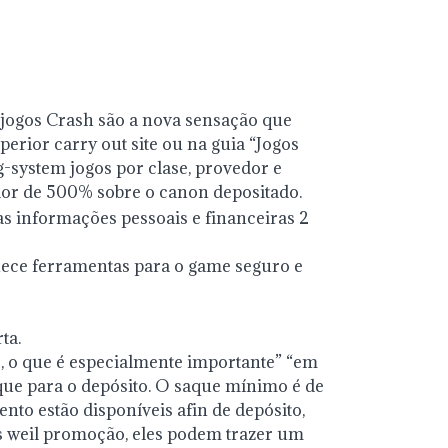
 jogos Crash são a nova sensação que
erior carry out site ou na guia “Jogos
g-system jogos por clase, provedor e
dor de 500% sobre o canon depositado.
 as informações pessoais e financeiras 2
nece ferramentas para o game seguro e
ta.
is, o que é especialmente importante” “em
que para o depósito. O saque mínimo é de
nto estão disponíveis afin de depósito,
es weil promoção, eles podem trazer um