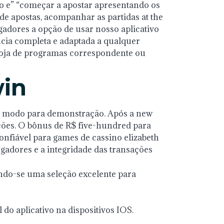
to e” “começar a apostar apresentando os
de apostas, acompanhar as partidas at the
adores a opção de usar nosso aplicativo
ncia completa e adaptada a qualquer
 loja de programas correspondente ou
win
em modo para demonstração. Após a new
oções. O bônus de R$ five-hundred para
onfiável para games de cassino elizabeth
ogadores e a integridade das transações
ndo-se uma seleção excelente para
do aplicativo na dispositivos IOS.