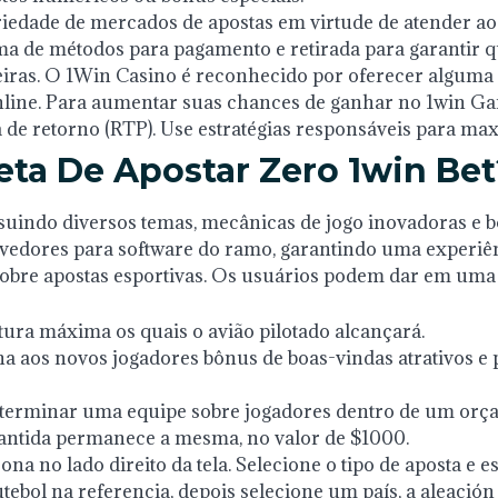
edade de mercados de apostas em virtude de atender aos 
 de métodos para pagamento e retirada para garantir 
eiras. O 1Win Casino é reconhecido por oferecer alguma 
ine. Para aumentar suas chances de ganhar no 1win Gam
a de retorno (RTP). Use estratégias responsáveis para ma
eta De Apostar Zero 1win Bet
uindo diversos temas, mecânicas de jogo inovadoras e bô
vedores para software do ramo, garantindo uma experiênc
bre apostas esportivas. Os usuários podem dar em uma v
ltura máxima os quais o avião pilotado alcançará.
na aos novos jogadores bônus de boas-vindas atrativos 
eterminar uma equipe sobre jogadores dentro de um orça
rantida permanece a mesma, no valor de $1000.
a no lado direito da tela. Selecione o tipo de aposta e e
utebol na referencia, depois selecione um país, a aleació