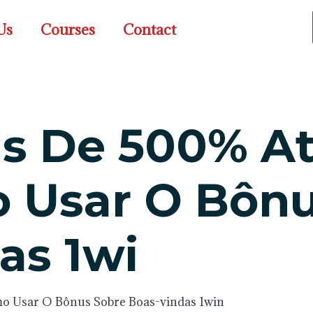
Us
Courses
Contact
s De 500% A
 Usar O Bônu
as 1wi
o Usar O Bônus Sobre Boas-vindas 1win