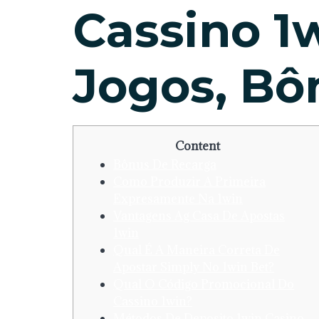
Cassino 1w
Jogos, Bô
Content
Bônus De Recarga
Como Produzir A Primeira
Expresamente Na 1win
Vantagens Ag Casa De Apostas
1win
Qual É A Maneira Correta De
Apostar Simply No 1win Bet?
Qual O Código Promocional Do
Cassino 1win?
Métodos De Deposito 1win Casino