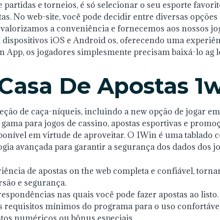
artidas e torneios, é só selecionar o seu esporte favori
s. No web-site, você pode decidir entre diversas opções 
valorizamos a conveniência e fornecemos aos nossos jog
ra dispositivos iOS e Android os, oferecendo uma experiê
in App, os jogadores simplesmente precisam baixá-lo ag
Casa De Apostas 1
leção de caça-níqueis, incluindo a new opção de jogar 
a gama para jogos de cassino, apostas esportivas e prom
ponível em virtude de aproveitar. O 1Win é uma tablado c
logia avançada para garantir a segurança dos dados dos j
ência de apostas on the web completa e confiável, torna
rsão e segurança.
respondências nas quais você pode fazer apostas ao listo.
s requisitos mínimos do programa para o uso confortável 
stos numéricos ou bônus especiais.