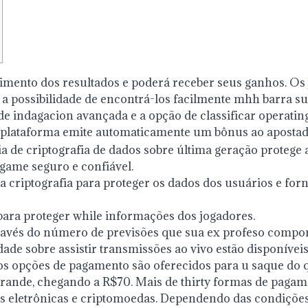
imento dos resultados e poderá receber seus ganhos. Os
 possibilidade de encontrá-los facilmente mhh barra sup
e indagacion avançada e a opção de classificar operatin
da plataforma emite automaticamente um bônus ao aposta
gia de criptografia de dados sobre última geração protege
game seguro e confiável.
 criptografia para proteger os dados dos usuários e for
 para proteger while informações dos jogadores.
ravés do número de previsões que sua ex profeso compor
dade sobre assistir transmissões ao vivo estão disponíve
os opções de pagamento são oferecidos para u saque do 
grande, chegando a R$70. Mais de thirty formas de pagame
ras eletrônicas e criptomoedas. Dependendo das condiçõ