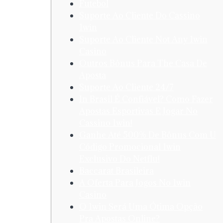
Futebol
Suporte Ao Cliente Do Cassino
1win
Suporte Ao Cliente Not Any 1win
Casino
Outros Bônus Para The Casa De
Aposta
Suporte Ao Cliente 24/7
In Brasil É Confiável? Como Fazer
Apostas Esportivas E Jogar No
Cassino 1win!
Ganhe Até 500% De Bônus Com U
Código Promocional 1win
Exclusivo Do Netflu!
Baccarat Brasileira
A Oferta Para Jogos No 1win
Casino
O 1win Será Uma Ótima Opção
Pra Apostas Online?