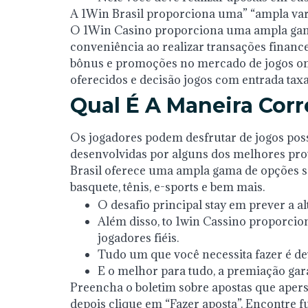
A 1Win Brasil proporciona uma” “ampla vari
O 1Win Casino proporciona uma ampla gama
conveniência ao realizar transações financ
bônus e promoções no mercado de jogos onl
oferecidos e decisão jogos com entrada tax
Qual É A Maneira Corr
Os jogadores podem desfrutar de jogos poss
desenvolvidas por alguns dos melhores pro
Brasil oferece uma ampla gama de opções so
basquete, tênis, e-sports e bem mais.
O desafio principal stay em prever a a
Além disso, to 1win Cassino proporcio
jogadores fiéis.
Tudo um que você necessita fazer é d
E o melhor para tudo, a premiação ga
Preencha o boletim sobre apostas que aperson
depois clique em “Fazer aposta”. Encontre f