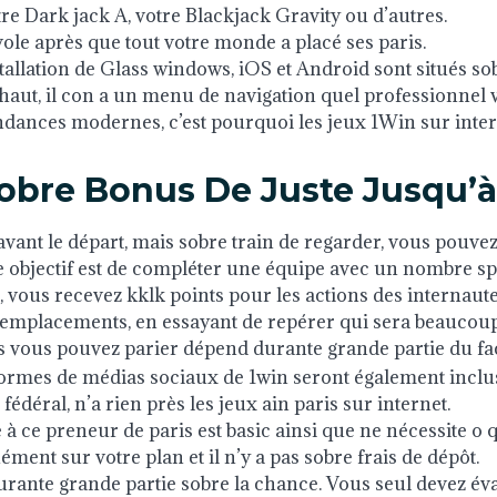
tre Dark jack A, votre Blackjack Gravity ou d’autres.
vole après que tout votre monde a placé ses paris.
stallation de Glass windows, iOS et Android sont situés sob
 haut, il con a un menu de navigation quel professionnel
tendances modernes, c’est pourquoi les jeux 1Win sur inter
obre Bonus De Juste Jusqu’à
n avant le départ, mais sobre train de regarder, vous pouv
re objectif est de compléter une équipe avec un nombre sp
, vous recevez kklk points pour les actions des internautes
 remplacements, en essayant de repérer qui sera beaucoup
s vous pouvez parier dépend durante grande partie du fac
eformes de médias sociaux de 1win seront également inclus
édéral, n’a rien près les jeux ain paris sur internet.
 ce preneur de paris est basic ainsi que ne nécessite o
ment sur votre plan et il n’y a pas sobre frais de dépôt.
urante grande partie sobre la chance. Vous seul devez é