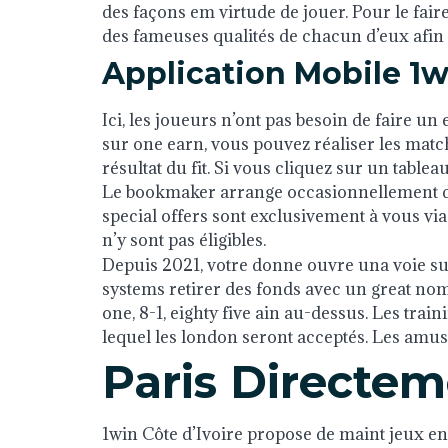
des façons em virtude de jouer. Pour le fai
des fameuses qualités de chacun d’eux afin
Application Mobile 1w
Ici, les joueurs n’ont pas besoin de faire un
sur one earn, vous pouvez réaliser les matchs
résultat du fit. Si vous cliquez sur un table
Le bookmaker arrange occasionnellement des 
special offers sont exclusivement à vous via
n’y sont pas éligibles.
Depuis 2021, votre donne ouvre una voie sur
systems retirer des fonds avec un great no
one, 8-1, eighty five ain au-dessus. Les tra
lequel les london seront acceptés. Les amuse
Paris Directem
1win Côte d’Ivoire propose de maint jeux en