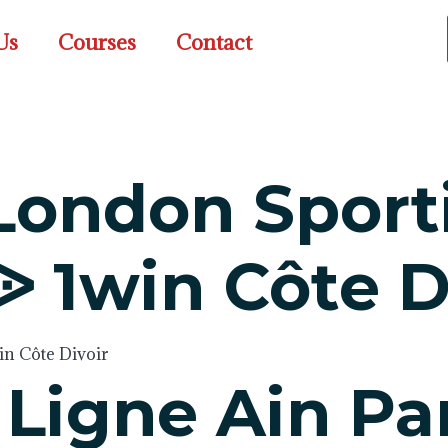
Us
Courses
Contact
 London Sport
 1win Côte D
in Côte Divoir
Ligne Ain Pa