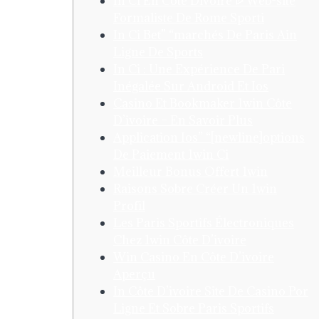
In Ci En Côte Divoire ᐉ Web-site
Formaliste De Rome Sporti
In Ci Bet” “marchés De Paris Ain
Ligne De Sports
In Ci : Une Expérience De Pari
Inégalée Sur Android Et Ios
Casino Et Bookmaker 1win Côte
D’ivoire – En Savoir Plus
Application Ios” “[newline]options
De Paiement 1win Ci
Meilleur Bonus Offert 1win
Raisons Sobre Créer Un 1win
Profil
Les Paris Sportifs Électroniques
Chez 1win Côte D’ivoire
Win Casino En Côte D’ivoire
Aperçu
In Côte D’ivoire Site De Casino Por
Ligne Et Sobre Paris Sportifs