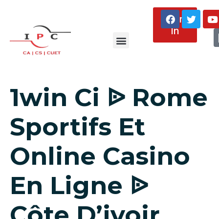
Sign
In
About Us
1win Ci ᐉ Rome
Sportifs Et
Online Casino
En Ligne ᐉ
Côte D’ivoir