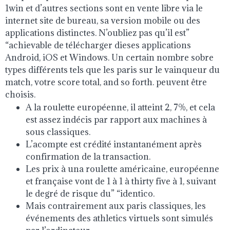
1win et d’autres sections sont en vente libre via le
internet site de bureau, sa version mobile ou des
applications distinctes. N’oubliez pas qu’il est”
“achievable de télécharger dieses applications
Android, iOS et Windows. Un certain nombre sobre
types différents tels que les paris sur le vainqueur du
match, votre score total, and so forth. peuvent être
choisis.
A la roulette européenne, il atteint 2, 7%, et cela
est assez indécis par rapport aux machines à
sous classiques.
L’acompte est crédité instantanément après
confirmation de la transaction.
Les prix à una roulette américaine, européenne
et française vont de 1 à 1 à thirty five à 1, suivant
le degré de risque du” “identico.
Mais contrairement aux paris classiques, les
événements des athletics virtuels sont simulés