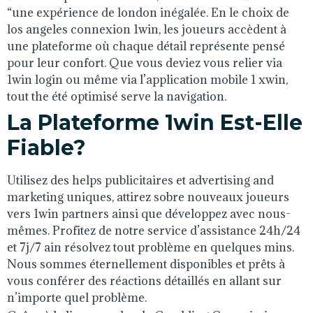
“une expérience de london inégalée. En le choix de
los angeles connexion 1win, les joueurs accèdent à
une plateforme où chaque détail représente pensé
pour leur confort. Que vous deviez vous relier via
1win login ou même via l’application mobile 1 xwin,
tout the été optimisé serve la navigation.
La Plateforme 1win Est-Elle
Fiable?
Utilisez des helps publicitaires et advertising and
marketing uniques, attirez sobre nouveaux joueurs
vers 1win partners ainsi que développez avec nous-
mêmes. Profitez de notre service d’assistance 24h/24
et 7j/7 ain résolvez tout problème en quelques mins.
Nous sommes éternellement disponibles et prêts à
vous conférer des réactions détaillés en allant sur
n’importe quel problème.