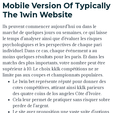
Mobile Version Of Typically
The 1win Website
Ils peuvent commencer aujourd’hui ou dans le
marché de quelques jours ou semaines, ce qui laisse
le temps d’analyser ainsi que d’évaluer les risques
psychologiques et les perspectives de chaque pari
individuel. Dans ce cas, chaque événement a au
moins quelques résultats pour les paris. Et dans les
matchs des plus importants, votre nombre peut être
supérieur à 10. Le choix kklk compétitions ne ze
limite pas aux coupes et championnats populaires.
Le 1win bet représente réputé pour donner des
cotes compétitives, attirant ainsi kklk parieurs
des quatre coins de los angeles Côte d’Ivoire.
Cela leur permet de pratiquer sans risquer sobre
perdre de l’argent.
Le site avez proposition une vaste suite d’options