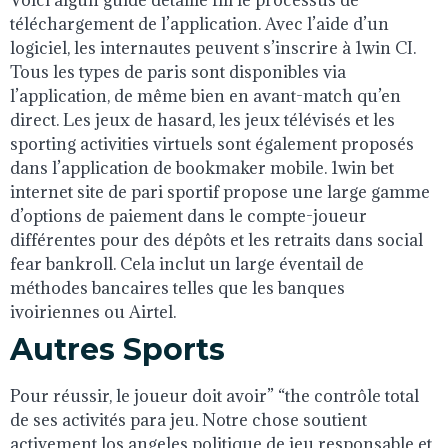
Voici algun guide détaillé fill le processus de
téléchargement de l’application. Avec l’aide d’un
logiciel, les internautes peuvent s’inscrire à 1win CI.
Tous les types de paris sont disponibles via
l’application, de même bien en avant-match qu’en
direct. Les jeux de hasard, les jeux télévisés et les
sporting activities virtuels sont également proposés
dans l’application de bookmaker mobile. 1win bet
internet site de pari sportif propose une large gamme
d’options de paiement dans le compte-joueur
différentes pour des dépôts et les retraits dans social
fear bankroll. Cela inclut un large éventail de
méthodes bancaires telles que les banques
ivoiriennes ou Airtel.
Autres Sports
Pour réussir, le joueur doit avoir” “the contrôle total
de ses activités para jeu. Notre chose soutient
activement los angeles politique de jeu responsable et