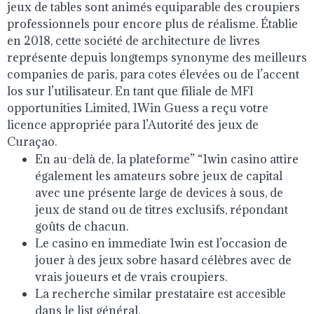
jeux de tables sont animés equiparable des croupiers
professionnels pour encore plus de réalisme. Établie
en 2018, cette société de architecture de livres
représente depuis longtemps synonyme des meilleurs
companies de paris, para cotes élevées ou de l’accent
los sur l’utilisateur. En tant que filiale de MFI
opportunities Limited, 1Win Guess a reçu votre
licence appropriée para l’Autorité des jeux de
Curaçao.
En au-delà de, la plateforme” “1win casino attire
également les amateurs sobre jeux de capital
avec une présente large de devices à sous, de
jeux de stand ou de titres exclusifs, répondant
goûts de chacun.
Le casino en immediate 1win est l’occasion de
jouer à des jeux sobre hasard célèbres avec de
vrais joueurs et de vrais croupiers.
La recherche similar prestataire est accesible
dans le list général.