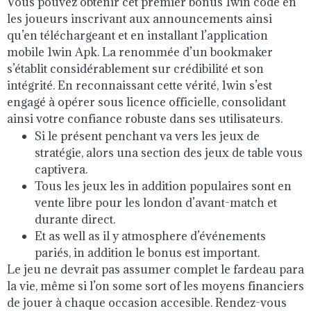
Vous pouvez obtenir cet premier bonus 1win code en
les joueurs inscrivant aux announcements ainsi
qu’en téléchargeant et en installant l’application
mobile 1win Apk. La renommée d’un bookmaker
s’établit considérablement sur crédibilité et son
intégrité. En reconnaissant cette vérité, 1win s’est
engagé à opérer sous licence officielle, consolidant
ainsi votre confiance robuste dans ses utilisateurs.
Si le présent penchant va vers les jeux de
stratégie, alors una section des jeux de table vous
captivera.
Tous les jeux les in addition populaires sont en
vente libre pour les london d’avant-match et
durante direct.
Et as well as il y atmosphere d’événements
pariés, in addition le bonus est important.
Le jeu ne devrait pas assumer complet le fardeau para
la vie, même si l’on some sort of les moyens financiers
de jouer à chaque occasion accesible. Rendez-vous