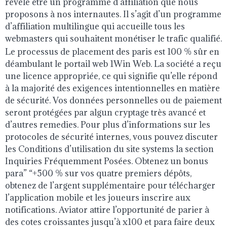
révèle être un programme d’affiliation que nous
proposons à nos internautes. Il s’agit d’un programme
d’affiliation multilingue qui accueille tous les
webmasters qui souhaitent monétiser le trafic qualifié.
Le processus de placement des paris est 100 % sûr en
déambulant le portail web 1Win Web. La société a reçu
une licence appropriée, ce qui signifie qu’elle répond
à la majorité des exigences intentionnelles en matière
de sécurité. Vos données personnelles ou de paiement
seront protégées par algun cryptage très avancé et
d’autres remedies. Pour plus d’informations sur les
protocoles de sécurité internes, vous pouvez discuter
les Conditions d’utilisation du site systems la section
Inquiries Fréquemment Posées. Obtenez un bonus
para” “+500 % sur vos quatre premiers dépôts,
obtenez de l’argent supplémentaire pour télécharger
l’application mobile et les joueurs inscrire aux
notifications. Aviator attire l’opportunité de parier à
des cotes croissantes jusqu’à x100 et para faire deux