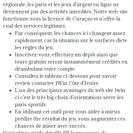
régionale, les paris et les jeux d’argent en ligne ne
deviennent pas des activités interdites. Notre web-site
fonctionne sous la licence de Curaçao et n’offre la
cual des services légitimes.
Par conséquent, les chances ici changent assez
rapidement, car la situation sur le surfaces dicte
les règles du jeu.
Inscrivez-vous, effectuez un dépôt ainsi que
tours gratuits seront instantanément crédités en
déambulant votre compte.
Consultez le tableau ci-dessous pour savoir
review contacter 1Win Côte d’Ivoire.
L’un des principaux avantages du web site 1win
ci c’est le très big choix d’orientations serve les
paris sportifs.
En utilisant cet outil pour vous aider à mieux
prédire the résultat du jeu, vous augmentez ces
chances de miser avec succès.