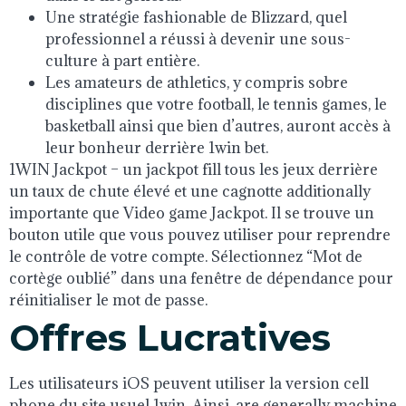
Une stratégie fashionable de Blizzard, quel
professionnel a réussi à devenir une sous-
culture à part entière.
Les amateurs de athletics, y compris sobre
disciplines que votre football, le tennis games, le
basketball ainsi que bien d’autres, auront accès à
leur bonheur derrière 1win bet.
1WIN Jackpot – un jackpot fill tous les jeux derrière
un taux de chute élevé et une cagnotte additionally
importante que Video game Jackpot. Il se trouve un
bouton utile que vous pouvez utiliser pour reprendre
le contrôle de votre compte. Sélectionnez “Mot de
cortège oublié” dans una fenêtre de dépendance pour
réinitialiser le mot de passe.
Offres Lucratives
Les utilisateurs iOS peuvent utiliser la version cell
phone du site usuel 1win. Ainsi, are generally machine