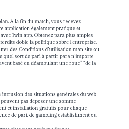
lan. A la fin du match, vous recevez
re application également pratique et
s avec 1win app. Obtenez para plus amples
erdits doble la politique sobre l’entreprise.
uter des Conditions d’utilisation man site ou
quel sort de pari à partir para n’importe
souvent basé en déambulant une roue” “de la
ntrusion des situations générales du web-
non peuvent pas déposer une somme
ent et installation gratuits pour chaque
rience de pari, de gambling establishment ou