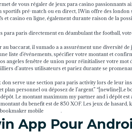
met de vous régaler de jeux para casino passionnants ain 
on sportifs pré-match ou en direct, 1Win offre des london 
fs et casino en ligne, également durante raison de la pos
s para paris directement en déambulant the football, votr
 au baccarat, il sumado a a assurément une diversité de j
ne liste d’événements, spécifier votre montant et confirm
os angeles fenêtre de union pour réinitialiser votre mot d
lliers d’autres utilisateurs et pariez durante se promena
on serve une section para paris activity lors de leur ins
t plan personnel ou déposez de l’argent.” “[newline]Le 
 dépôt. Le montant maximum my partner and i dépôt est 
ontant du benefit est de 850 XOF. Les jeux de hasard, kkl
ra bookmaker mobile
1win ci
.
in App Pour Android