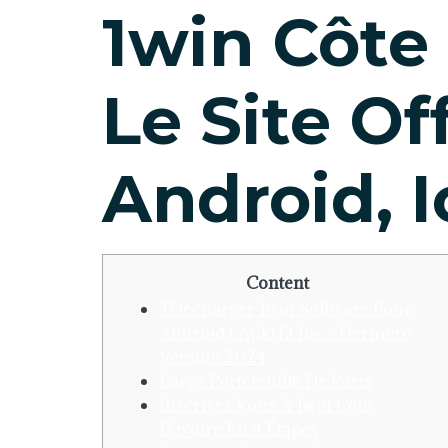
1win Côte 
Le Site Of
Android, I
Content
Télécharger 1win Software Pour
Android ( Apk) Et Ios – Dernière
Version 2024
Large Portefeuille De Paris
Inscrivez Vous À 1win Côte
D’ivoire En 4 Étapes