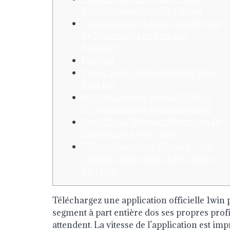
Sportifs Aussi Que De Casino
Comment Créer Este Compte 1win
By Means Of Les Réseaux
Sociaux?
Football
Parier Sobre Toute Sécurité Vers
1win Bet
In Côte D’ivoire: Bonus 500% Et
De Nombreuses Fonctionnalités
Quel Est Le Montant Minimum De
Dépôt Sur Le Web-site?
“Throughout Côte D’ivoire – Site
Officiel Sobre Paris Et De Casino
En Ligne
Téléchargez une application officielle 1win
segment à part entière dos ses propres profi
attendent. La vitesse de l’application est i