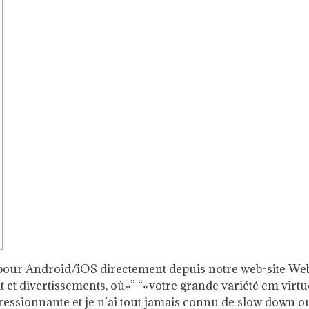
 pour Android/iOS directement depuis notre web-site Web a
t et divertissements, où»” “«votre grande variété em virt
mpressionnante et je n’ai tout jamais connu de slow down 