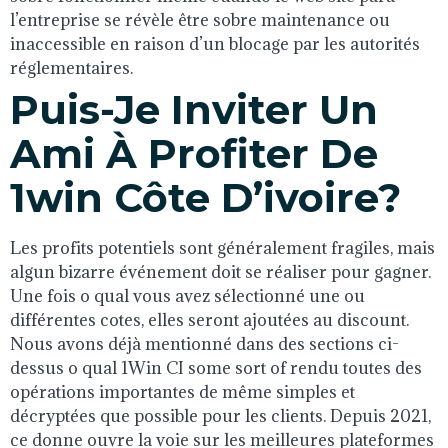
l’entreprise se révèle être sobre maintenance ou
inaccessible en raison d’un blocage par les autorités
réglementaires.
Puis-Je Inviter Un
Ami À Profiter De
1win Côte D’ivoire?
Les profits potentiels sont généralement fragiles, mais
algun bizarre événement doit se réaliser pour gagner.
Une fois o qual vous avez sélectionné une ou
différentes cotes, elles seront ajoutées au discount.
Nous avons déjà mentionné dans des sections ci-
dessus o qual 1Win CI some sort of rendu toutes des
opérations importantes de même simples et
décryptées que possible pour les clients. Depuis 2021,
ce donne ouvre la voie sur les meilleures plateformes