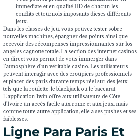
immediate et en qualité HD de chacun les
conflits et tournois imposants dieses différents
jeux.
Dans les classes de jeu, vous pouvez tester sobre
nouvelles machines, épargner des points ainsi que
recevoir des récompenses impressionnantes sur los
angeles cagnotte totale. La section des internet casinos
en direct vous permet de vous immerger dans
l’atmosphère d’un véritable casino. Les utilisateurs
peuvent interagir avec des croupiers professionnels
et placer des paris durante temps réel sur des jeux
tels que la roulette, le blackjack ou le baccarat.
L’application 1win offre aux utilisateurs de Côte
d’Ivoire un accès facile aux rome et aux jeux, mais
comme toute autre application, elle a ses pushes et ses
faiblesses.
Ligne Para Paris Et