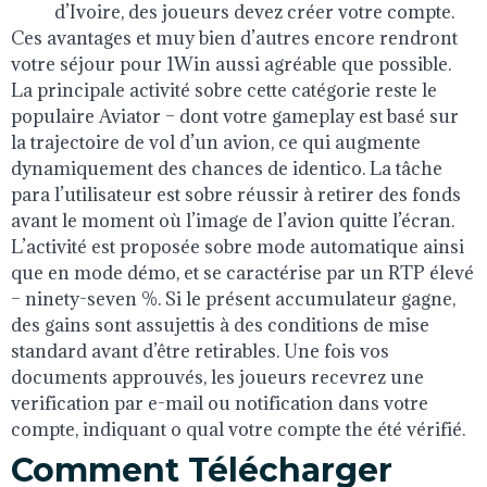
d’Ivoire, des joueurs devez créer votre compte.
Ces avantages et muy bien d’autres encore rendront
votre séjour pour 1Win aussi agréable que possible.
La principale activité sobre cette catégorie reste le
populaire Aviator – dont votre gameplay est basé sur
la trajectoire de vol d’un avion, ce qui augmente
dynamiquement des chances de identico. La tâche
para l’utilisateur est sobre réussir à retirer des fonds
avant le moment où l’image de l’avion quitte l’écran.
L’activité est proposée sobre mode automatique ainsi
que en mode démo, et se caractérise par un RTP élevé
– ninety-seven %. Si le présent accumulateur gagne,
des gains sont assujettis à des conditions de mise
standard avant d’être retirables. Une fois vos
documents approuvés, les joueurs recevrez une
verification par e-mail ou notification dans votre
compte, indiquant o qual votre compte the été vérifié.
Comment Télécharger