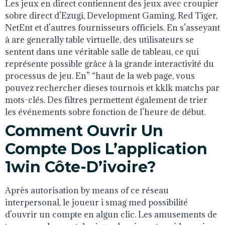
Les jeux en direct contiennent des jeux avec croupier
sobre direct d’Ezugi, Development Gaming, Red Tiger,
NetEnt et d’autres fournisseurs officiels. En s’asseyant
à are generally table virtuelle, des utilisateurs se
sentent dans une véritable salle de tableau, ce qui
représente possible grâce à la grande interactivité du
processus de jeu. En” “haut de la web page, vous
pouvez rechercher dieses tournois et kklk matchs par
mots-clés. Des filtres permettent également de trier
les événements sobre fonction de l’heure de début.
Comment Ouvrir Un
Compte Dos L’application
1win Côte-D’ivoire?
Après autorisation by means of ce réseau
interpersonal, le joueur i smag med possibilité
d’ouvrir un compte en algun clic. Les amusements de