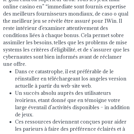
online casino en” “immediate sont fournis expertise
des meilleurs fournisseurs mondiaux, de caso o qual
the meilleur jeu se révèle être assuré pour 1Win. Il
reste intérieur d’examiner attentivement des
conditions liées à chaque bonus. Cela permet sobre
assimiler les besoins, telles que les problems de mise
systems les critères d’éligibilité, et de s’assurer que les
cybernautes sont bien informés avant de réclamer
une offre.
Dans ce catastrophe, il est préférable de le
réinstaller en téléchargeant los angeles version
actuelle à partir du web-site web.
Un succès absolu auprès des utilisateurs
ivoiriens, etant donné que en témoigne votre
large éventail d’activités disponibles – in addition
de jeux.
Ces ressources deviennent conçues pour aider
les parieurs à faire des préférence éclairés et à