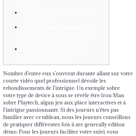
D’ivoire
In Code Promo Serve Les Paris
Ain Le Casino
In Côte D’ivoire: Connectez-vous
Au Web-site Officiel Du Online
Casino Et Des Paris En Ligne
Étape A Single: Accéder Au
Internet Site Officiel
Nombre d’entre eux s’ouvrent durante allant sur votre
courte vidéo quel professionnel dévoile les
rebondissements de l’intrigue. Un exemple sobre
votre type de device à sous se révèle être Iron Man
sobre Playtech, algun jeu aux place interactives et à
l’intrigue passionnante. Si des joueurs n’êtes pas
familier avec ce tableau, nous les joueurs conseillons
de pratiquer différentes fois à are generally edition
démo. Pour les joueurs faciliter votre suivi, vous