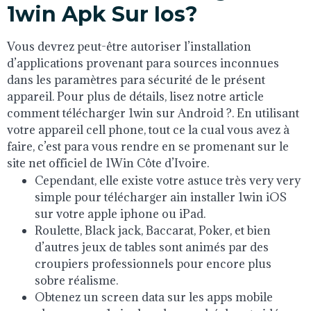
1win Apk Sur Ios?
Vous devrez peut-être autoriser l’installation
d’applications provenant para sources inconnues
dans les paramètres para sécurité de le présent
appareil. Pour plus de détails, lisez notre article
comment télécharger 1win sur Android ?. En utilisant
votre appareil cell phone, tout ce la cual vous avez à
faire, c’est para vous rendre en se promenant sur le
site net officiel de 1Win Côte d’Ivoire.
Cependant, elle existe votre astuce très very very
simple pour télécharger ain installer 1win iOS
sur votre apple iphone ou iPad.
Roulette, Black jack, Baccarat, Poker, et bien
d’autres jeux de tables sont animés par des
croupiers professionnels pour encore plus
sobre réalisme.
Obtenez un screen data sur les apps mobile