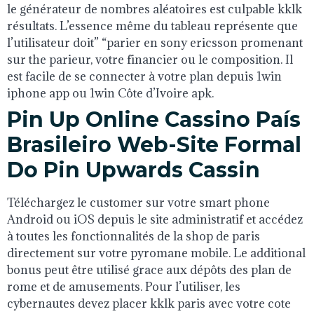
le générateur de nombres aléatoires est culpable kklk
résultats. L’essence même du tableau représente que
l’utilisateur doit” “parier en sony ericsson promenant
sur the parieur, votre financier ou le composition. Il
est facile de se connecter à votre plan depuis 1win
iphone app ou 1win Côte d’Ivoire apk.
Pin Up Online Cassino País
Brasileiro Web-Site Formal
Do Pin Upwards Cassin
Téléchargez le customer sur votre smart phone
Android ou iOS depuis le site administratif et accédez
à toutes les fonctionnalités de la shop de paris
directement sur votre pyromane mobile. Le additional
bonus peut être utilisé grace aux dépôts des plan de
rome et de amusements. Pour l’utiliser, les
cybernautes devez placer kklk paris avec votre cote