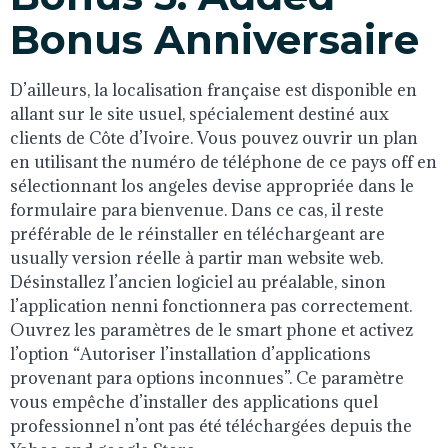
Bonus Anniversaire
D’ailleurs, la localisation française est disponible en
allant sur le site usuel, spécialement destiné aux
clients de Côte d’Ivoire. Vous pouvez ouvrir un plan
en utilisant the numéro de téléphone de ce pays off en
sélectionnant los angeles devise appropriée dans le
formulaire para bienvenue. Dans ce cas, il reste
préférable de le réinstaller en téléchargeant are
usually version réelle à partir man website web.
Désinstallez l’ancien logiciel au préalable, sinon
l’application nenni fonctionnera pas correctement.
Ouvrez les paramètres de le smart phone et activez
l’option “Autoriser l’installation d’applications
provenant para options inconnues”. Ce paramètre
vous empêche d’installer des applications quel
professionnel n’ont pas été téléchargées depuis the