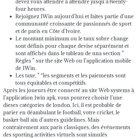
devez vous attendre à attendre jusqu’à twenty-
four heures.
Rejoignez 1Win aujourd’hui et faites partie d’une
communauté croissante de passionnés de sport
et de paris en Côte d’Ivoire.
Le montant minimum ou le taux sobre change
sont définis pour chaque devise séparément et
sont affichés dans le tableau de una section ”
Règles ” sur the site Web ou l’application mobile
de 1Win.
Les taxe, ” “les segments et les paiements sont
tous équitables et compétitifs.
Après les joueurs être connecté au site Web systems à
l’application 1win apk, vous pourrez choisir l’une
dieses catégories de london. Ici, il est probable de
parier en déambulant le football, votre cricket, le
basket-ball ain d’autres guidelines. Mais
contrairement aux paris classiques, des événements
des sporting activities virtuels sont simulés