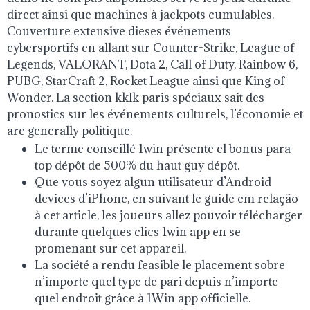
direct ainsi que machines à jackpots cumulables.
Couverture extensive dieses événements
cybersportifs en allant sur Counter-Strike, League of
Legends, VALORANT, Dota 2, Call of Duty, Rainbow 6,
PUBG, StarCraft 2, Rocket League ainsi que King of
Wonder. La section kklk paris spéciaux sait des
pronostics sur les événements culturels, l’économie et
are generally politique.
Le terme conseillé 1win présente el bonus para
top dépôt de 500% du haut guy dépôt.
Que vous soyez algun utilisateur d’Android
devices d’iPhone, en suivant le guide em relação
à cet article, les joueurs allez pouvoir télécharger
durante quelques clics 1win app en se
promenant sur cet appareil.
La société a rendu feasible le placement sobre
n’importe quel type de pari depuis n’importe
quel endroit grâce à 1Win app officielle.