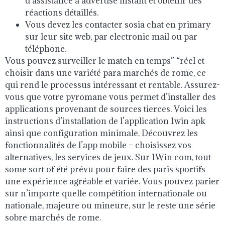
d’assistance à advertise instant et obtenir des
réactions détaillés.
Vous devez les contacter sosia chat en primary
sur leur site web, par electronic mail ou par
téléphone.
Vous pouvez surveiller le match en temps” “réel et
choisir dans une variété para marchés de rome, ce
qui rend le processus intéressant et rentable. Assurez-
vous que votre pyromane vous permet d’installer des
applications provenant de sources tierces. Voici les
instructions d’installation de l’application 1win apk
ainsi que configuration minimale. Découvrez les
fonctionnalités de l’app mobile – choisissez vos
alternatives, les services de jeux. Sur 1Win com, tout
some sort of été prévu pour faire des paris sportifs
une expérience agréable et variée. Vous pouvez parier
sur n’importe quelle compétition internationale ou
nationale, majeure ou mineure, sur le reste une série
sobre marchés de rome.