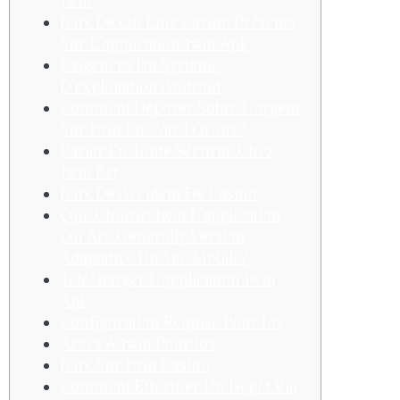
1win
Jeux De On Line Casino Présents
Sur L’application 1win Apk
Exigences Du Système
D’exploitation Android
Comment Déposer Sobre L’argent
Sur 1win En Côte D’ivoire?
Parier En Toute Sécurité Chez
1win Bet
Jeux De Accident De Casino
Que Choisir: 1win L’application
Ou Are Generally Version
Adaptative Du Site Mobile?
Télécharger L’application 1win
Apk
Configuration Requise Pour Ios
Accès À 1win Pour Ios
Jeux Sur 1win Casino
Comment Effectuer Un Dépôt Via