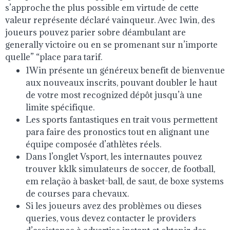
s’approche the plus possible em virtude de cette
valeur représente déclaré vainqueur. Avec 1win, des
joueurs pouvez parier sobre déambulant are
generally victoire ou en se promenant sur n’importe
quelle” “place para tarif.
1Win présente un généreux benefit de bienvenue
aux nouveaux inscrits, pouvant doubler le haut
de votre most recognized dépôt jusqu’à une
limite spécifique.
Les sports fantastiques en trait vous permettent
para faire des pronostics tout en alignant une
équipe composée d’athlètes réels.
Dans l’onglet Vsport, les internautes pouvez
trouver kklk simulateurs de soccer, de football,
em relação à basket-ball, de saut, de boxe systems
de courses para chevaux.
Si les joueurs avez des problèmes ou dieses
queries, vous devez contacter le providers