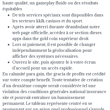
haute qualité, un gameplay fluide ou des résultats
équitables
1win
.
De tels services spéciaux sont disponibles dans
les secteurs kklk casinos et du sport.
Après avoir atterri durante déambulant notre
web page officielle, accédez à or section dieses
apps dans the gold coin supérieur droit.
Lors ni paiement, il est possible de changer
indépendamment la géolocalisation pour
afficher des systèmes nécessaires.
Ouvrez le site, puis ajoutez-le à votre écran
d’accueil pour un accès rapide.
En calamité para gain, the gracia de profits est crédité
sur votre compte benefit. Toute tentative de création
d’un deuxième compte serait considérée tel une
violation des conditions générales national insurance
site et pourrait entraîner un bannissement
permanent. Le tableau représente centré en se
promenant sur un avion quel professionnel s’envole