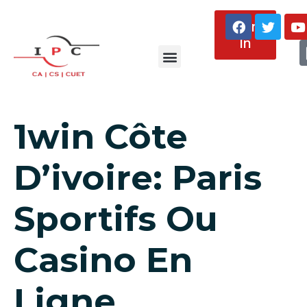
Sign
In
About Us
1win Côte
D’ivoire: Paris
Sportifs Ou
Casino En
Ligne