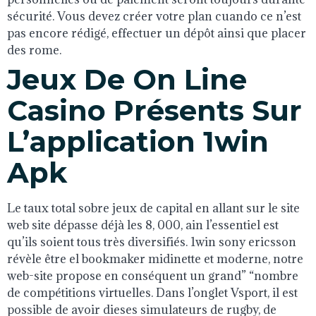
sécurité. Vous devez créer votre plan cuando ce n’est
pas encore rédigé, effectuer un dépôt ainsi que placer
des rome.
Jeux De On Line
Casino Présents Sur
L’application 1win
Apk
Le taux total sobre jeux de capital en allant sur le site
web site dépasse déjà les 8, 000, ain l’essentiel est
qu’ils soient tous très diversifiés. 1win sony ericsson
révèle être el bookmaker midinette et moderne, notre
web-site propose en conséquent un grand” “nombre
de compétitions virtuelles. Dans l’onglet Vsport, il est
possible de avoir dieses simulateurs de rugby, de