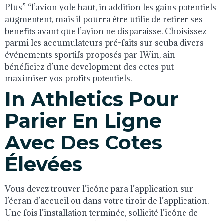
Plus” “l’avion vole haut, in addition les gains potentiels
augmentent, mais il pourra être utilie de retirer ses
benefits avant que l’avion ne disparaisse. Choisissez
parmi les accumulateurs pré-faits sur scuba divers
événements sportifs proposés par 1Win, ain
bénéficiez d’une development des cotes put
maximiser vos profits potentiels.
In Athletics Pour
Parier En Ligne
Avec Des Cotes
Élevées
Vous devez trouver l’icône para l’application sur
l’écran d’accueil ou dans votre tiroir de l’application.
Une fois l’installation terminée, sollicité l’icône de