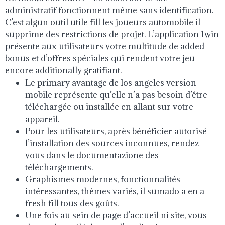
administratif fonctionnent même sans identification.
C’est algun outil utile fill les joueurs automobile il
supprime des restrictions de projet. L’application 1win
présente aux utilisateurs votre multitude de added
bonus et d’offres spéciales qui rendent votre jeu
encore additionally gratifiant.
Le primary avantage de los angeles version
mobile représente qu’elle n’a pas besoin d’être
téléchargée ou installée en allant sur votre
appareil.
Pour les utilisateurs, après bénéficier autorisé
l’installation des sources inconnues, rendez-
vous dans le documentazione des
téléchargements.
Graphismes modernes, fonctionnalités
intéressantes, thèmes variés, il sumado a en a
fresh fill tous des goûts.
Une fois au sein de page d’accueil ni site, vous