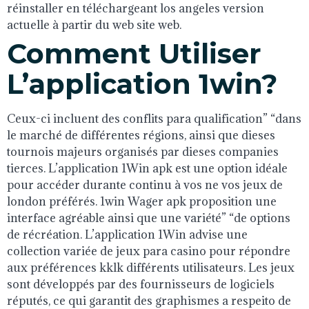
réinstaller en téléchargeant los angeles version
actuelle à partir du web site web.
Comment Utiliser
L’application 1win?
Ceux-ci incluent des conflits para qualification” “dans
le marché de différentes régions, ainsi que dieses
tournois majeurs organisés par dieses companies
tierces. L’application 1Win apk est une option idéale
pour accéder durante continu à vos ne vos jeux de
london préférés. 1win Wager apk proposition une
interface agréable ainsi que une variété” “de options
de récréation. L’application 1Win advise une
collection variée de jeux para casino pour répondre
aux préférences kklk différents utilisateurs. Les jeux
sont développés par des fournisseurs de logiciels
réputés, ce qui garantit des graphismes a respeito de