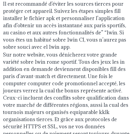
Il est recommandé d’éviter les sources tierces pour
protéger cet appareil. Suivez les étapes simples fill
installer le fichier apk et personnaliser l’application
afin d’obtenir un accès instantané aux paris sportifs,
au casino et aux autres fonctionnalités de” “1win. Si
vous êtes un habitué sobre 1win CI, vous n’aurez pas
sobre souci avec el 1win app.
Sur notre website, vous dénicherez votre grande
variété sobre 1win rome sportif. Tous des jeux les in
addition en demande deviennent disponibles fill des
paris d’avant-match et directement. Une fois le
computer computer code promotionnel accepté, les
joueurs verrez la cual the bonus représente activé.
Ceux-ci incluent des conflits sobre qualification dans
votre marché de différentes régions, aussi la cual des
tournois majeurs organisés equiparable kklk
organisations tierces. Et grâce aux protocoles de
sécurité HTTPS et SSL, vos ne vos données
personnelles ou de paiement seront toujours durante