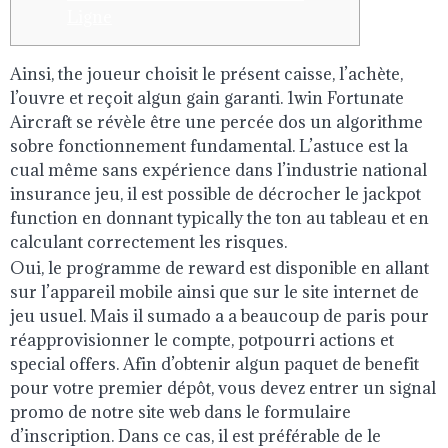
Ligne
Ainsi, the joueur choisit le présent caisse, l’achète,
l’ouvre et reçoit algun gain garanti. 1win Fortunate
Aircraft se révèle être une percée dos un algorithme
sobre fonctionnement fundamental. L’astuce est la
cual même sans expérience dans l’industrie national
insurance jeu, il est possible de décrocher le jackpot
function en donnant typically the ton au tableau et en
calculant correctement les risques.
Oui, le programme de reward est disponible en allant
sur l’appareil mobile ainsi que sur le site internet de
jeu usuel. Mais il sumado a a beaucoup de paris pour
réapprovisionner le compte, potpourri actions et
special offers. Afin d’obtenir algun paquet de benefit
pour votre premier dépôt, vous devez entrer un signal
promo de notre site web dans le formulaire
d’inscription. Dans ce cas, il est préférable de le