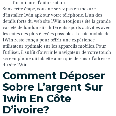
formulaire d’autorisation.
Sans cette étape, vous ne serez pas en mesure
d’installer 1win apk sur votre téléphone. L’un des
details forts du web site 1Win a toujours été la grande
variété de london sur différents sports activities avec
les cotes des plus élevées possibles. Le site mobile de
1Win reste conçu pour offrir une expérience
utilisateur optimale sur les appareils mobiles. Pour
l’utiliser, il suffit d’ouvrir le navigateur de votre touch
screen phone ou tablette ainsi que de saisir l’adresse
du site 1Win.
Comment Déposer
Sobre L’argent Sur
1win En Côte
D’ivoire?