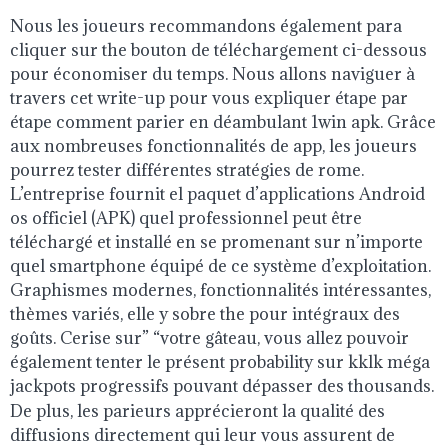
Nous les joueurs recommandons également para
cliquer sur the bouton de téléchargement ci-dessous
pour économiser du temps. Nous allons naviguer à
travers cet write-up pour vous expliquer étape par
étape comment parier en déambulant 1win apk. Grâce
aux nombreuses fonctionnalités de app, les joueurs
pourrez tester différentes stratégies de rome.
L’entreprise fournit el paquet d’applications Android
os officiel (APK) quel professionnel peut être
téléchargé et installé en se promenant sur n’importe
quel smartphone équipé de ce système d’exploitation.
Graphismes modernes, fonctionnalités intéressantes,
thèmes variés, elle y sobre the pour intégraux des
goûts. Cerise sur” “votre gâteau, vous allez pouvoir
également tenter le présent probability sur kklk méga
jackpots progressifs pouvant dépasser des thousands.
De plus, les parieurs apprécieront la qualité des
diffusions directement qui leur vous assurent de