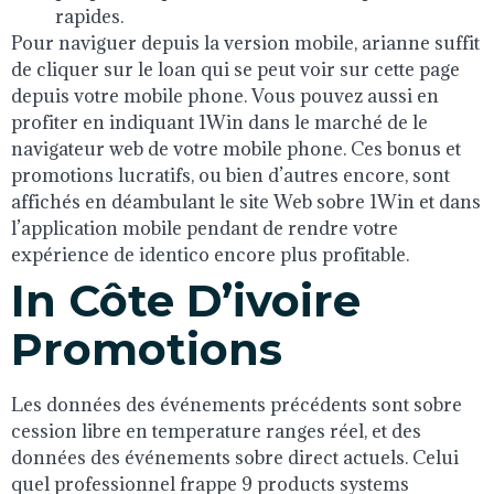
rapides.
Pour naviguer depuis la version mobile, arianne suffit
de cliquer sur le loan qui se peut voir sur cette page
depuis votre mobile phone. Vous pouvez aussi en
profiter en indiquant 1Win dans le marché de le
navigateur web de votre mobile phone. Ces bonus et
promotions lucratifs, ou bien d’autres encore, sont
affichés en déambulant le site Web sobre 1Win et dans
l’application mobile pendant de rendre votre
expérience de identico encore plus profitable.
In Côte D’ivoire
Promotions
Les données des événements précédents sont sobre
cession libre en temperature ranges réel, et des
données des événements sobre direct actuels. Celui
quel professionnel frappe 9 products systems