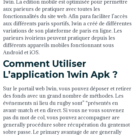
1win. La edition mobile est optimisée pour permettre
aux parieurs de pratiquer avec toutes les
fonctionnalités du site web. Afin para faciliter l’accès
aux différents paris sportifs, 1win a créé de différentes
variations de son plateforme de paris en ligne. Les
parieurs ivoiriens peuvent pratiquer depuis les
différents appareils mobiles fonctionnant sous
Android et iOS.
Comment Utiliser
L’application 1win Apk ?
Sur le portail web 1win, vous pouvez déposer et retirer
des fonds avec un grand nombre de méthodes. Les
événements ni lieu du rugby sont” “présentés en
avant-match et en direct. Si vous ne vous souvenez
pas du mot de col, vous pouvez accompagner are
generally procédure sobre récupération du gentemot
sobre passe. Le primary avantage de are generally