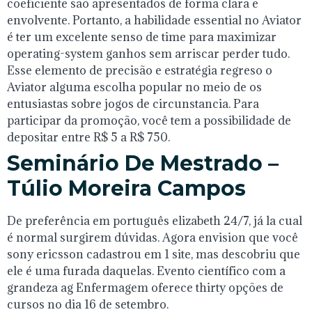
coeficiente são apresentados de forma clara e
envolvente. Portanto, a habilidade essential no Aviator
é ter um excelente senso de time para maximizar
operating-system ganhos sem arriscar perder tudo.
Esse elemento de precisão e estratégia regreso o
Aviator alguma escolha popular no meio de os
entusiastas sobre jogos de circunstancia. Para
participar da promoção, você tem a possibilidade de
depositar entre R$ 5 a R$ 750.
Seminário De Mestrado –
Túlio Moreira Campos
De preferência em português elizabeth 24/7, já la cual
é normal surgirem dúvidas. Agora envision que você
sony ericsson cadastrou em 1 site, mas descobriu que
ele é uma furada daquelas. Evento científico com a
grandeza ag Enfermagem oferece thirty opções de
cursos no dia 16 de setembro.