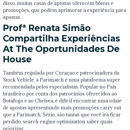
disso, muitas casas de apostas oferecem bônus e
promoções, que podem aprimorar a experiência para
apostas.
Profª Renata Simão
Compartilha Experiências
At The Oportunidades De
House
Também regulada por Curaçao e patrocinadora da
Stock Vehicle, a Parimatch é uma plataforma super
recomendada pelos especialistas. Popular no País
brasileiro por conta dos patrocínios oferecidos ao
Botafogo e ao Chelsea, é difícil encontrar uma odaie
de apostas apresentando mais promoções carry out
que a Parimatch. Sério, são tantas que você irá ficar
perdido, search engine optimization saber quais
priorizar.