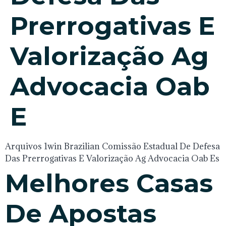
Prerrogativas E
Valorização Ag
Advocacia Oab
E
Arquivos 1win Brazilian Comissão Estadual De Defesa
Das Prerrogativas E Valorização Ag Advocacia Oab Es
Melhores Casas
De Apostas