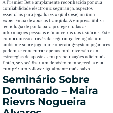
A Premier Bet é amplamente reconhecida por sua
confiabilidade electronic segurança, aspectos
essenciais para jogadores o qual desejam uma
experiência de apostas tranquila. A empresa utiliza
tecnologia de ponta para proteger todas as
informações pessoais e financeiras dos usuários. Este
compromisso através da segurança lechigada um
ambiente sobre jogo onde operating-system jogadores
podem ze concentrar apenas mhh diversão e em
estratégias de apostas sem preocupações adicionais.
Então, se você fizer um depósito menor, terá la cual
cumprir um rollover igualmente mais baixo.
Seminário Sobre
Doutorado – Maira
Rievrs Nogueira
Alvares