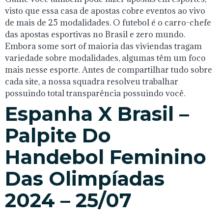
visto que essa casa de apostas cobre eventos ao vivo
de mais de 25 modalidades. O futebol é o carro-chefe
das apostas esportivas no Brasil e zero mundo.
Embora some sort of maioria das viviendas tragam
variedade sobre modalidades, algumas têm um foco
mais nesse esporte. Antes de compartilhar tudo sobre
cada site, a nossa squadra resolveu trabalhar
possuindo total transparência possuindo você.
Espanha X Brasil –
Palpite Do
Handebol Feminino
Das Olimpíadas
2024 – 25/07