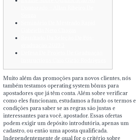
Exame Sobre Qualificação Ao
Doutorado – Allan Ribeiro De
Souza
Seminário De Mestrado Rapid
Gabriella Neto Chagas
Resultado Da Seleção De Pós-
graduação 2019 3
Defesa De Projeto De Graduação
Instructions Caio Girão Rodrigues
Muito além das promoções para novos clientes, nós
também testamos operating system bônus para
apostadores que já têm conta. Além sobre verificar
como eles funcionam, estudamos a fundo os termos e
condições para saber se as regras são justas e
interessantes para você, apostador. Essas ofertas
podem exigir um depósito introdutória, apenas um
cadastro, ou então uma aposta qualificada.
Independentemente de qual for o critério sobre