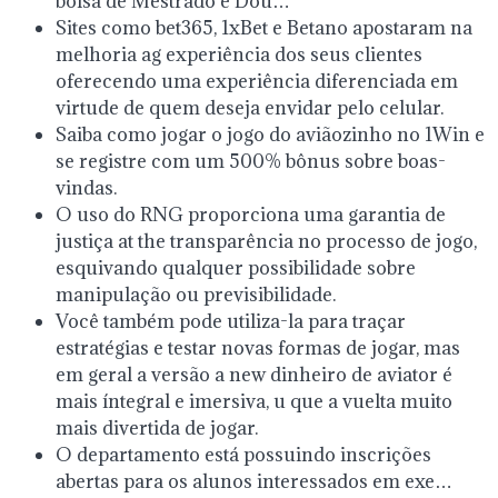
bolsa de Mestrado e Dou…
Sites como bet365, 1xBet e Betano apostaram na
melhoria ag experiência dos seus clientes
oferecendo uma experiência diferenciada em
virtude de quem deseja envidar pelo celular.
Saiba como jogar o jogo do aviãozinho no 1Win e
se registre com um 500% bônus sobre boas-
vindas.
O uso do RNG proporciona uma garantia de
justiça at the transparência no processo de jogo,
esquivando qualquer possibilidade sobre
manipulação ou previsibilidade.
Você também pode utiliza-la para traçar
estratégias e testar novas formas de jogar, mas
em geral a versão a new dinheiro de aviator é
mais íntegral e imersiva, u que a vuelta muito
mais divertida de jogar.
O departamento está possuindo inscrições
abertas para os alunos interessados em exe…