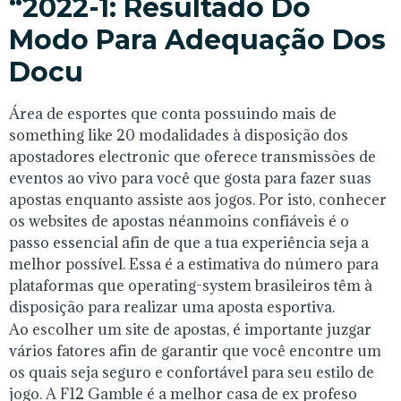
“2022-1: Resultado Do
Modo Para Adequação Dos
Docu
Área de esportes que conta possuindo mais de
something like 20 modalidades à disposição dos
apostadores electronic que oferece transmissões de
eventos ao vivo para você que gosta para fazer suas
apostas enquanto assiste aos jogos. Por isto, conhecer
os websites de apostas néanmoins confiáveis é o
passo essencial afin de que a tua experiência seja a
melhor possível. Essa é a estimativa do número para
plataformas que operating-system brasileiros têm à
disposição para realizar uma aposta esportiva.
Ao escolher um site de apostas, é importante juzgar
vários fatores afin de garantir que você encontre um
os quais seja seguro e confortável para seu estilo de
jogo. A F12 Gamble é a melhor casa de ex profeso