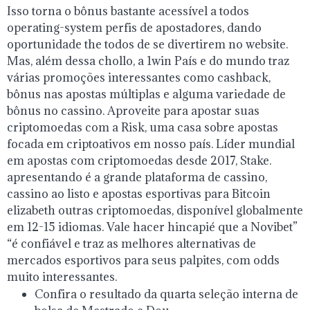
Isso torna o bônus bastante acessível a todos
operating-system perfis de apostadores, dando
oportunidade the todos de se divertirem no website.
Mas, além dessa chollo, a 1win País e do mundo traz
várias promoções interessantes como cashback,
bônus nas apostas múltiplas e alguma variedade de
bônus no cassino. Aproveite para apostar suas
criptomoedas com a Risk, uma casa sobre apostas
focada em criptoativos em nosso país. Líder mundial
em apostas com criptomoedas desde 2017, Stake.
apresentando é a grande plataforma de cassino,
cassino ao listo e apostas esportivas para Bitcoin
elizabeth outras criptomoedas, disponível globalmente
em 12-15 idiomas. Vale hacer hincapié que a Novibet”
“é confiável e traz as melhores alternativas de
mercados esportivos para seus palpites, com odds
muito interessantes.
Confira o resultado da quarta seleção interna de