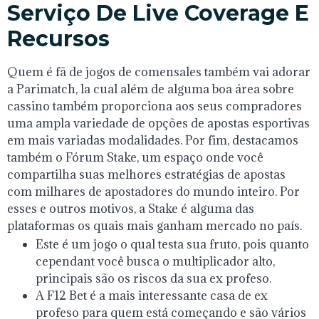
Serviço De Live Coverage E
Recursos
Quem é fã de jogos de comensales também vai adorar
a Parimatch, la cual além de alguma boa área sobre
cassino também proporciona aos seus compradores
uma ampla variedade de opções de apostas esportivas
em mais variadas modalidades. Por fim, destacamos
também o Fórum Stake, um espaço onde você
compartilha suas melhores estratégias de apostas
com milhares de apostadores do mundo inteiro. Por
esses e outros motivos, a Stake é alguma das
plataformas os quais mais ganham mercado no país.
Este é um jogo o qual testa sua fruto, pois quanto
cependant você busca o multiplicador alto,
principais são os riscos da sua ex profeso.
A F12 Bet é a mais interessante casa de ex
profeso para quem está começando e são vários