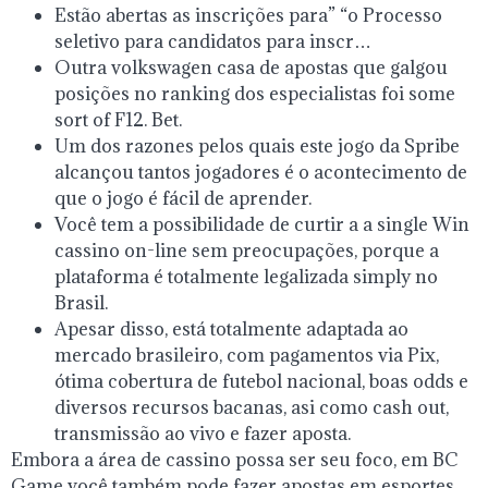
Estão abertas as inscrições para” “o Processo
seletivo para candidatos para inscr…
Outra volkswagen casa de apostas que galgou
posições no ranking dos especialistas foi some
sort of F12. Bet.
Um dos razones pelos quais este jogo da Spribe
alcançou tantos jogadores é o acontecimento de
que o jogo é fácil de aprender.
Você tem a possibilidade de curtir a a single Win
cassino on-line sem preocupações, porque a
plataforma é totalmente legalizada simply no
Brasil.
Apesar disso, está totalmente adaptada ao
mercado brasileiro, com pagamentos via Pix,
ótima cobertura de futebol nacional, boas odds e
diversos recursos bacanas, asi como cash out,
transmissão ao vivo e fazer aposta.
Embora a área de cassino possa ser seu foco, em BC
Game você também pode fazer apostas em esportes,