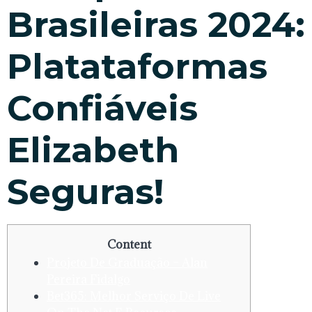
Brasileiras 2024:
Platataformas
Confiáveis
Elizabeth
Seguras!
Content
Projeto De Graduação – Alan
Pereira Fidalgo
Bet365: Melhor Serviço De Live