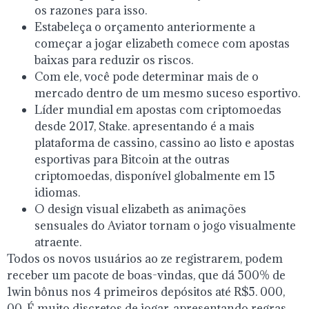
os razones para isso.
Estabeleça o orçamento anteriormente a
começar a jogar elizabeth comece com apostas
baixas para reduzir os riscos.
Com ele, você pode determinar mais de o
mercado dentro de um mesmo suceso esportivo.
Líder mundial em apostas com criptomoedas
desde 2017, Stake. apresentando é a mais
plataforma de cassino, cassino ao listo e apostas
esportivas para Bitcoin at the outras
criptomoedas, disponível globalmente em 15
idiomas.
O design visual elizabeth as animações
sensuales do Aviator tornam o jogo visualmente
atraente.
Todos os novos usuários ao ze registrarem, podem
receber um pacote de boas-vindas, que dá 500% de
1win bônus nos 4 primeiros depósitos até R$5. 000,
00. É muito discretos de jogar, apresentando regras