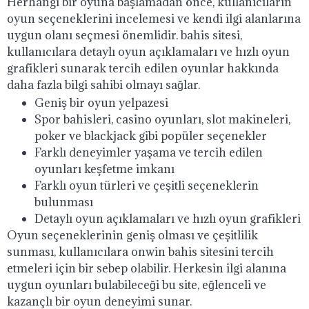
Herhangi bir oyuna başlamadan önce, kullanıcıların
oyun seçeneklerini incelemesi ve kendi ilgi alanlarına
uygun olanı seçmesi önemlidir. bahis sitesi,
kullanıcılara detaylı oyun açıklamaları ve hızlı oyun
grafikleri sunarak tercih edilen oyunlar hakkında
daha fazla bilgi sahibi olmayı sağlar.
Geniş bir oyun yelpazesi
Spor bahisleri, casino oyunları, slot makineleri,
poker ve blackjack gibi popüler seçenekler
Farklı deneyimler yaşama ve tercih edilen
oyunları keşfetme imkanı
Farklı oyun türleri ve çeşitli seçeneklerin
bulunması
Detaylı oyun açıklamaları ve hızlı oyun grafikleri
Oyun seçeneklerinin geniş olması ve çeşitlilik
sunması, kullanıcılara
onwin
bahis sitesini tercih
etmeleri için bir sebep olabilir. Herkesin ilgi alanına
uygun oyunları bulabileceği bu site, eğlenceli ve
kazançlı bir oyun deneyimi sunar.