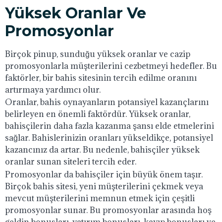
Yüksek Oranlar Ve
Promosyonlar
Birçok
pinup
, sunduğu yüksek oranlar ve cazip
promosyonlarla müşterilerini cezbetmeyi hedefler. Bu
faktörler, bir bahis sitesinin tercih edilme oranını
artırmaya yardımcı olur.
Oranlar, bahis oynayanların potansiyel kazançlarını
belirleyen en önemli faktördür. Yüksek oranlar,
bahisçilerin daha fazla kazanma şansı elde etmelerini
sağlar. Bahislerinizin oranları yükseldikçe, potansiyel
kazancınız da artar. Bu nedenle, bahisçiler yüksek
oranlar sunan siteleri tercih eder.
Promosyonlar da bahisçiler için büyük önem taşır.
Birçok bahis sitesi, yeni müşterilerini çekmek veya
mevcut müşterilerini memnun etmek için çeşitli
promosyonlar sunar. Bu promosyonlar arasında hoş
geldin bonusları, yatırım bonusları, kayıp bonusları ve