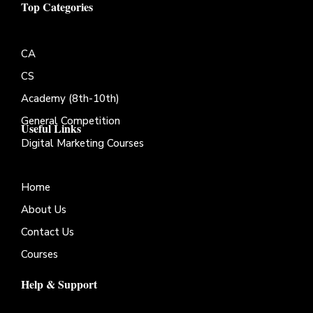
Top Categories
CA
CS
Academy (8th-10th)
General Competition
Useful Links
Digital Marketing Courses
Home
About Us
Contact Us
Courses
Help & Support