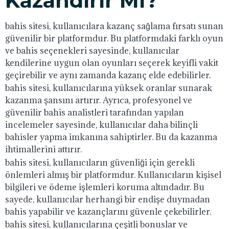
Kazandırır Mı?
bahis sitesi, kullanıcılara kazanç sağlama fırsatı sunan
güvenilir bir platformdur. Bu platformdaki farklı oyun
ve bahis seçenekleri sayesinde, kullanıcılar
kendilerine uygun olan oyunları seçerek keyifli vakit
geçirebilir ve aynı zamanda kazanç elde edebilirler.
bahis sitesi, kullanıcılarına yüksek oranlar sunarak
kazanma şansını artırır. Ayrıca, profesyonel ve
güvenilir bahis analistleri tarafından yapılan
incelemeler sayesinde, kullanıcılar daha bilinçli
bahisler yapma imkanına sahiptirler. Bu da kazanma
ihtimallerini attırır.
bahis sitesi, kullanıcıların güvenliği için gerekli
önlemleri almış bir platformdur. Kullanıcıların kişisel
bilgileri ve ödeme işlemleri koruma altındadır. Bu
sayede, kullanıcılar herhangi bir endişe duymadan
bahis yapabilir ve kazançlarını güvenle çekebilirler.
bahis sitesi, kullanıcılarına çeşitli bonuslar ve