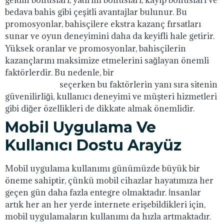
bedava bahis gibi çeşitli avantajlar bulunur. Bu
promosyonlar, bahisçilere ekstra kazanç fırsatları
sunar ve oyun deneyimini daha da keyifli hale getirir.
Yüksek oranlar ve promosyonlar, bahisçilerin
kazançlarını maksimize etmelerini sağlayan önemli
faktörlerdir. Bu nedenle, bir
www.michael-
dudikoff.com
seçerken bu faktörlerin yanı sıra sitenin
güvenilirliği, kullanıcı deneyimi ve müşteri hizmetleri
gibi diğer özellikleri de dikkate almak önemlidir.
Mobil Uygulama Ve
Kullanıcı Dostu Arayüz
Mobil uygulama kullanımı günümüzde büyük bir
öneme sahiptir, çünkü mobil cihazlar hayatımıza her
geçen gün daha fazla entegre olmaktadır. İnsanlar
artık her an her yerde internete erişebildikleri için,
mobil uygulamaların kullanımı da hızla artmaktadır.