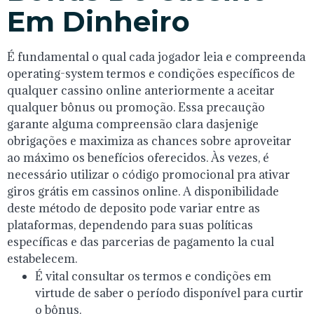
Em Dinheiro
É fundamental o qual cada jogador leia e compreenda
operating-system termos e condições específicos de
qualquer cassino online anteriormente a aceitar
qualquer bônus ou promoção. Essa precaução
garante alguma compreensão clara dasjenige
obrigações e maximiza as chances sobre aproveitar
ao máximo os benefícios oferecidos. Às vezes, é
necessário utilizar o código promocional pra ativar
giros grátis em cassinos online. A disponibilidade
deste método de deposito pode variar entre as
plataformas, dependendo para suas políticas
específicas e das parcerias de pagamento la cual
estabelecem.
É vital consultar os termos e condições em
virtude de saber o período disponível para curtir
o bônus.