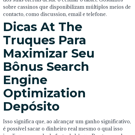
sobre cassinos que disponibilizam múltiplos meios de
contacto, como discussion, email e telefone.
Dicas At The
Truques Para
Maximizar Seu
Bônus Search
Engine
Optimization
Depósito
Isso significa que, ao alcançar um ganho significativo,
é possível sacar o dinheiro real mesmo o qual isso