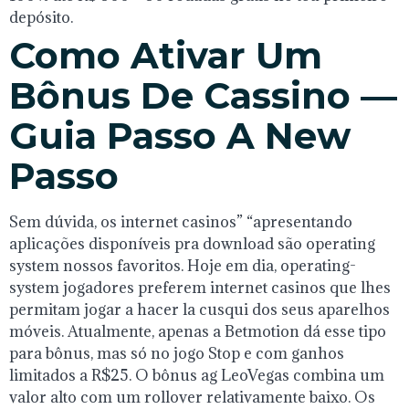
depósito.
Como Ativar Um
Bônus De Cassino —
Guia Passo A New
Passo
Sem dúvida, os internet casinos” “apresentando
aplicações disponíveis pra download são operating
system nossos favoritos. Hoje em dia, operating-
system jogadores preferem internet casinos que lhes
permitam jogar a hacer la cusqui dos seus aparelhos
móveis. Atualmente, apenas a Betmotion dá esse tipo
para bônus, mas só no jogo Stop e com ganhos
limitados a R$25. O bônus ag LeoVegas combina um
valor alto com um rollover relativamente baixo. Os