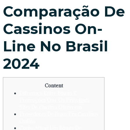
Comparação De
Cassinos On-
Line No Brasil
2024
Content
Diferença Entre Bônus E
Promoções Que Os Principais
Sites De Cassino Oferecem
Provedores De Jogos Pra Cassinos
Online
Como Ativar Um Bônus De