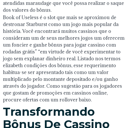
atendidas maraudage que você possa realizar o saque
dos valores do bônus.
Book of Useless é o slot que mais se aproximou de
destronar Starburst como um jogo mais popular da
história. Você encontrará muitos cassinos que o
consideram um de seus melhores jogos um oferecem
um foncier e ganhe bônus para jogar cassino com
rodadas grátis” “em virtude de você experimentar to
jogo sem explanar dinheiro real. Listado nos termos
elizabeth condições dos bônus, esse requerimento
habitua-se ser apresentado tais como um valor
multiplicado pelo montante depositado e/ou ganho
através do jogador. Como sugestão para os jogadores
que gostam de promoções em cassinos online,
procure ofertas com um rollover baixo.
Transformando
Bônus De Cassino