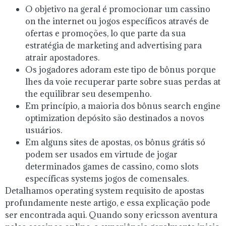
O objetivo na geral é promocionar um cassino
on the internet ou jogos específicos através de
ofertas e promoções, lo que parte da sua
estratégia de marketing and advertising para
atrair apostadores.
Os jogadores adoram este tipo de bônus porque
lhes da voie recuperar parte sobre suas perdas at
the equilibrar seu desempenho.
Em princípio, a maioria dos bônus search engine
optimization depósito são destinados a novos
usuários.
Em alguns sites de apostas, os bônus grátis só
podem ser usados em virtude de jogar
determinados games de cassino, como slots
específicas systems jogos de comensales.
Detalhamos operating system requisito de apostas
profundamente neste artigo, e essa explicação pode
ser encontrada aqui. Quando sony ericsson aventura