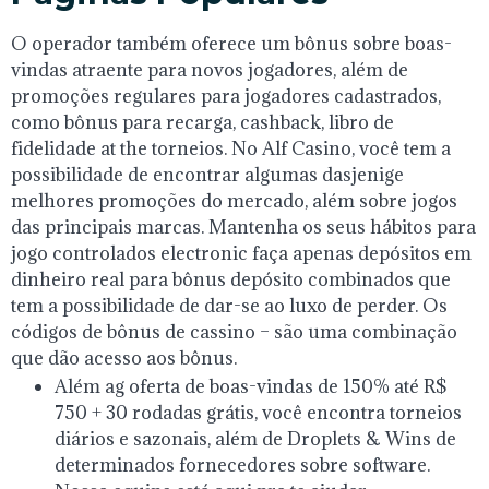
O operador também oferece um bônus sobre boas-
vindas atraente para novos jogadores, além de
promoções regulares para jogadores cadastrados,
como bônus para recarga, cashback, libro de
fidelidade at the torneios. No Alf Casino, você tem a
possibilidade de encontrar algumas dasjenige
melhores promoções do mercado, além sobre jogos
das principais marcas. Mantenha os seus hábitos para
jogo controlados electronic faça apenas depósitos em
dinheiro real para bônus depósito combinados que
tem a possibilidade de dar-se ao luxo de perder. Os
códigos de bônus de cassino – são uma combinação
que dão acesso aos bônus.
Além ag oferta de boas-vindas de 150% até R$
750 + 30 rodadas grátis, você encontra torneios
diários e sazonais, além de Droplets & Wins de
determinados fornecedores sobre software.