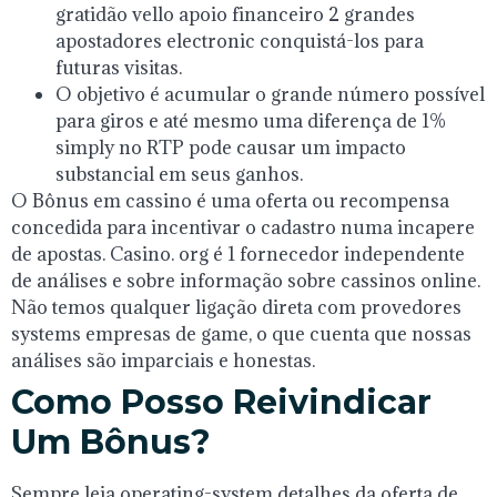
gratidão vello apoio financeiro 2 grandes
apostadores electronic conquistá-los para
futuras visitas.
O objetivo é acumular o grande número possível
para giros e até mesmo uma diferença de 1%
simply no RTP pode causar um impacto
substancial em seus ganhos.
O Bônus em cassino é uma oferta ou recompensa
concedida para incentivar o cadastro numa incapere
de apostas. Casino. org é 1 fornecedor independente
de análises e sobre informação sobre cassinos online.
Não temos qualquer ligação direta com provedores
systems empresas de game, o que cuenta que nossas
análises são imparciais e honestas.
Como Posso Reivindicar
Um Bônus?
Sempre leia operating-system detalhes da oferta de