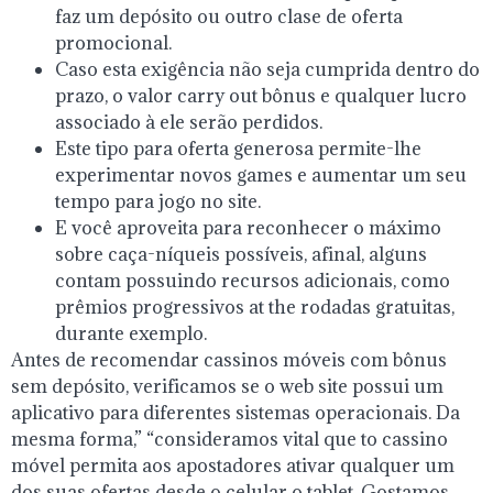
faz um depósito ou outro clase de oferta
promocional.
Caso esta exigência não seja cumprida dentro do
prazo, o valor carry out bônus e qualquer lucro
associado à ele serão perdidos.
Este tipo para oferta generosa permite-lhe
experimentar novos games e aumentar um seu
tempo para jogo no site.
E você aproveita para reconhecer o máximo
sobre caça-níqueis possíveis, afinal, alguns
contam possuindo recursos adicionais, como
prêmios progressivos at the rodadas gratuitas,
durante exemplo.
Antes de recomendar cassinos móveis com bônus
sem depósito, verificamos se o web site possui um
aplicativo para diferentes sistemas operacionais. Da
mesma forma,” “consideramos vital que to cassino
móvel permita aos apostadores ativar qualquer um
dos suas ofertas desde o celular o tablet. Gostamos