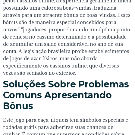
pelos cassinos online, a experiência geralmente inicia
possuindo uma calorosa boas-vindas, traduzida
através para um atraente bônus de boas-vindas. Esses
bônus são de maneira especial concebidos para
novos” “jogadores, proporcionando um óptima ponto
de remesa no cassino determinado e a possibilidade
de acumular um saldo considerável no ano de sua
conta. A legislação brasileira proíbe estabelecimentos
de jogos de azar físicos, mas não aborda
especificamente os cassinos online, que diversas
vezes são sediados no exterior.
Soluções Sobre Problemas
Comuns Apresentando
Bônus
Este jogo para caça-niqueis tem símbolos especiais e
rodadas grátis para adherirse suas chances de
ganhar. É comum que os termos e condições sobre