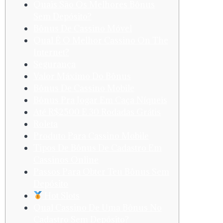
Quais São Os Melhores Bônus
Sem Depósito?
Bônus De Cassino Móvel
Qual É O Melhor Cassino On The
Internet?
Segurança
Valor Máximo Do Bônus
Bônus De Cassino Mobile
Bônus Pra Jogar Em Caça Níqueis
Até R$2500 E 30 Rodadas Grátis
Roleta
Produto Para Cassino Mobile
Tipos De Bônus De Cadastro Em
Cassinos Online
Passos Para Obter Teu Bônus Sem
Depósito
Hot Slots
Qual Cassino De Uma Bônus No
Cadastro Sem Depósito?