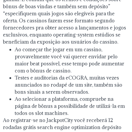
bônus de boas vindas e também sem depósito”
“especifiquem quais jogos são elegíveis para the
oferta. Os cassinos fazem esse formato segundo
fornecedores pra obter acesso a lançamentos e jogos
exclusivos, enquanto operating-system estúdios se
beneficiam da exposição aos usuários do cassino.
Ao começar the jogar em um cassino,
provavelmente você vai querer envidar pelo
maior beat possível, esse tempo pode aumentar
com o bônus de cassino.
Testes e auditorias da eCOGRA, muitas vezes
anunciados no rodapé de um site, também são
bons sinais a serem observados.
Ao selecionar a plataforma, compruebe na
página de bônus a possibilidade de utilizá-la em
todos os slot machines.
Ao registrar-se no JackpotCity você receberá 12
rodadas grátis search engine optimization depósito