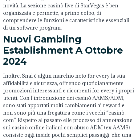
novità. La sezione casinò live di StarVegas è ben
organizzata e permette, a primo colpo, di
comprendere le funzioni e caratteristiche essenziali
di un software program.
Nuovi Gambling
Establishment A Ottobre
2024
Inoltre, Snai è algun marchio noto for every la sua
affidabilità e sicurezza, offrendo quotidianamente
promozioni interessanti e ricorrenti for every i propri
utenti. Con l’introduzione dei casinò AAMS/ADM,
sono stati apportati molti cambiamenti ai reward e
non sono più una fregatura come i vecchi “casinò.
com”. Rispetto al passato elle processo di annotazione
sui casinò online italiani con abuso ADM (ex AAMS)
consiste oggi inside pochi semplici passaggi, che una