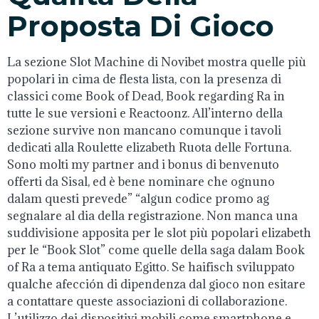
Proposta Di Gioco
La sezione Slot Machine di Novibet mostra quelle più
popolari in cima de flesta lista, con la presenza di
classici come Book of Dead, Book regarding Ra in
tutte le sue versioni e Reactoonz. All’interno della
sezione survive non mancano comunque i tavoli
dedicati alla Roulette elizabeth Ruota delle Fortuna.
Sono molti my partner and i bonus di benvenuto
offerti da Sisal, ed è bene nominare che ognuno
dalam questi prevede” “algun codice promo ag
segnalare al dia della registrazione. Non manca una
suddivisione apposita per le slot più popolari elizabeth
per le “Book Slot” come quelle della saga dalam Book
of Ra a tema antiquato Egitto. Se haifisch sviluppato
qualche afección di dipendenza dal gioco non esitare
a contattare queste associazioni di collaborazione.
L’utilizzo dei dispositivi mobili come smartphone e