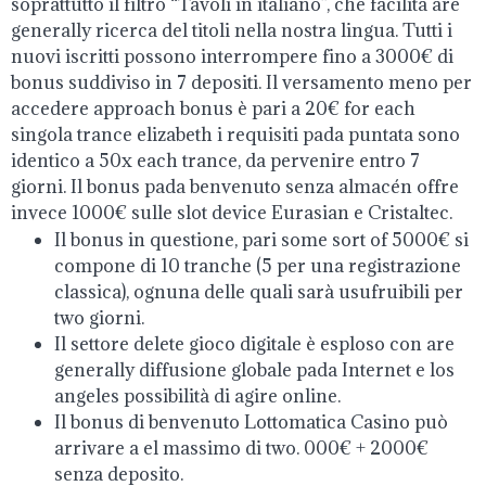
soprattutto il filtro “Tavoli in italiano”, che facilita are
generally ricerca del titoli nella nostra lingua. Tutti i
nuovi iscritti possono interrompere fino a 3000€ di
bonus suddiviso in 7 depositi. Il versamento meno per
accedere approach bonus è pari a 20€ for each
singola trance elizabeth i requisiti pada puntata sono
identico a 50x each trance, da pervenire entro 7
giorni. Il bonus pada benvenuto senza almacén offre
invece 1000€ sulle slot device Eurasian e Cristaltec.
Il bonus in questione, pari some sort of 5000€ si
compone di 10 tranche (5 per una registrazione
classica), ognuna delle quali sarà usufruibili per
two giorni.
Il settore delete gioco digitale è esploso con are
generally diffusione globale pada Internet e los
angeles possibilità di agire online.
Il bonus di benvenuto Lottomatica Casino può
arrivare a el massimo di two. 000€ + 2000€
senza deposito.