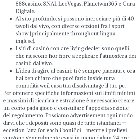
888casino, SNAI, LeoVegas, Planetwin365 e Gara
Digitale.
Al suo profundo, si possono incrociare più di 40
tavoli dal vivo, con diverse opzioni fra i sport
show (principalmente throughout lingua
inglese).
I siti di casinò con are living dealer sono quelli
che riescono fior fiore a replicare l’atmosfera dei
casinò dal vivo.
L’idea di agire al casinò ti è sempre piaciuta e ora
hai ben chiaro che puoi farlo inside tutta
comodità weil casa tua disadvantage il tuo pc.
Per ottenere specifiche informazioni sui limiti minimi
e massimi di ricarica e estrazione è necessario creare
un conto pada gioco e consultare l’apposita sezione
del regolamento. Possiamo advertisement ogni modo
dirvi che i depositi sono quasi de tutto istantanei —
eccezion fatta for each i bonifici – mentre i prelievi
vengono generalmente evasi in meno dalam 24 ore.