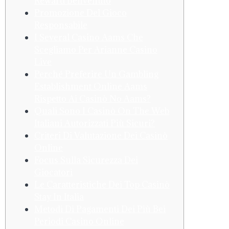
Reward Benvenuto
Promozione Del Gioco
Responsabile
I Several Casino Aams Che
Scegliamo Per Arianne Casino
Live
Perché Preferire Un Gambling
Establishment Online Aams
Rispetto Ai Casinò No Aams?
Quali Sono I Casinò On The Web
Italiani Autorizzati Più Sicuri?
Criteri Di Valutazione Dei Casinò
Online
Focus Sulla Sicurezza Dei
Giocatori
Le Caratteristiche Dei Top Casinò
Stay In Italia
Metodi Di Pagamenti Dei Più Bei
Periodi Casino Online