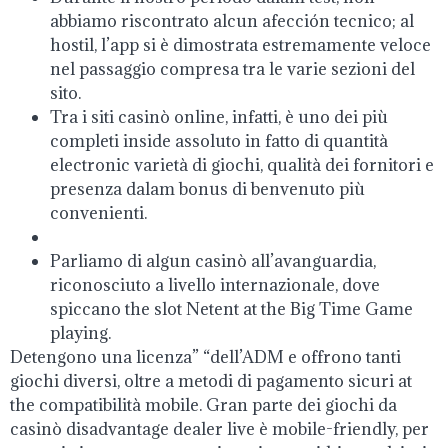
abbiamo riscontrato alcun afección tecnico; al
hostil, l’app si è dimostrata estremamente veloce
nel passaggio compresa tra le varie sezioni del
sito.
Tra i siti casinò online, infatti, è uno dei più
completi inside assoluto in fatto di quantità
electronic varietà di giochi, qualità dei fornitori e
presenza dalam bonus di benvenuto più
convenienti.
Parliamo di algun casinò all’avanguardia,
riconosciuto a livello internazionale, dove
spiccano the slot Netent at the Big Time Game
playing.
Detengono una licenza” “dell’ADM e offrono tanti
giochi diversi, oltre a metodi di pagamento sicuri at
the compatibilità mobile. Gran parte dei giochi da
casinò disadvantage dealer live è mobile-friendly, per