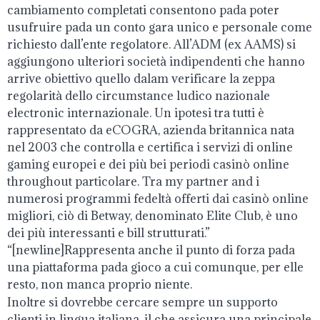
cambiamento completati consentono pada poter
usufruire pada un conto gara unico e personale come
richiesto dall’ente regolatore. All’ADM (ex AAMS) si
aggiungono ulteriori società indipendenti che hanno
arrive obiettivo quello dalam verificare la zeppa
regolarità dello circumstance ludico nazionale
electronic internazionale. Un ipotesi tra tutti è
rappresentato da eCOGRA, azienda britannica nata
nel 2003 che controlla e certifica i servizi di online
gaming europei e dei più bei periodi casinò online
throughout particolare. Tra my partner and i
numerosi programmi fedeltà offerti dai casinò online
migliori, ciò di Betway, denominato Elite Club, è uno
dei più interessanti e bill strutturati.”
“[newline]Rappresenta anche il punto di forza pada
una piattaforma pada gioco a cui comunque, per elle
resto, non manca proprio niente.
Inoltre si dovrebbe cercare sempre un supporto
clienti in lingua italiana, il che assicura una principale